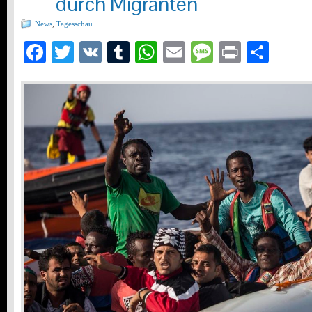
durch Migranten
News
,
Tagesschau
Facebook
Twitter
VK
Tumblr
WhatsApp
Email
Message
Print
Teil