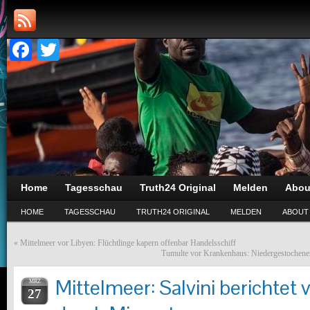
Facebook
Twitter
Home
Tagesschau
Truth24 Original
Melden
Abou
HOME
TAGESSCHAU
TRUTH24 ORIGINAL
MELDEN
ABOUT
«
Mittelmeer vor Libyen: Flüchtlinge kapern offenbar Handelsschiff
Tumulte vor Krankenhaus: Niedergestochene
Mittelmeer: Salvini berichtet v
MRZ
27