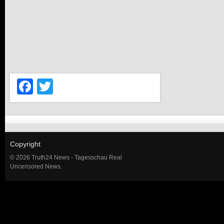
Facebook
Twitter
Copyright
© 2026 Truth24 News - Tagesschau Real
Uncensored News.