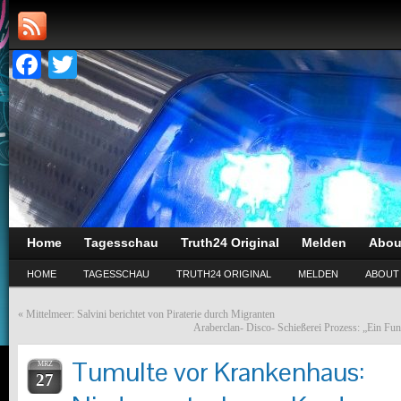
Facebook
Twitter
Home
Tagesschau
Truth24 Original
Melden
Abou
HOME
TAGESSCHAU
TRUTH24 ORIGINAL
MELDEN
ABOUT
«
Mittelmeer: Salvini berichtet von Piraterie durch Migranten
Araberclan- Disco- Schießerei Prozess: „Ein Fu
Tumulte vor Krankenhaus:
MRZ
27