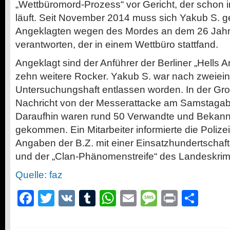
„Wettbüromord-Prozess“ vor Gericht, der schon im
läuft. Seit November 2014 muss sich Yakub S. 
Angeklagten wegen des Mordes an dem 26 Jahre
verantworten, der in einem Wettbüro stattfand.
Angeklagt sind der Anführer der Berliner „Hells A
zehn weitere Rocker. Yakub S. war nach zweiein
Untersuchungshaft entlassen worden. In der Groß
Nachricht von der Messerattacke am Samstagabe
Daraufhin waren rund 50 Verwandte und Bekann
gekommen. Ein Mitarbeiter informierte die Polizei
Angaben der B.Z. mit einer Einsatzhundertscha
und der „Clan-Phänomenstreife“ des Landeskrim
Quelle: faz
Facebook
Twitter
VK
Tumblr
WhatsApp
Email
Message
Print
Teil