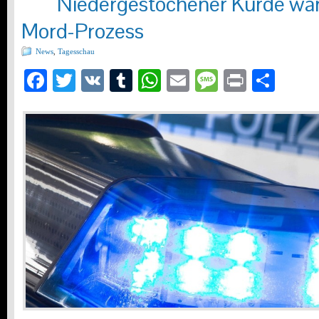
Niedergestochener Kurde war
Mord-Prozess
News
,
Tagesschau
Facebook
Twitter
VK
Tumblr
WhatsApp
Email
Message
Print
Teil