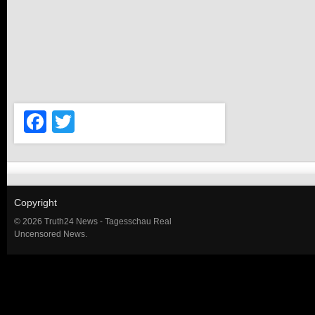
Facebook
Twitter
Copyright
© 2026 Truth24 News - Tagesschau Real
Uncensored News.