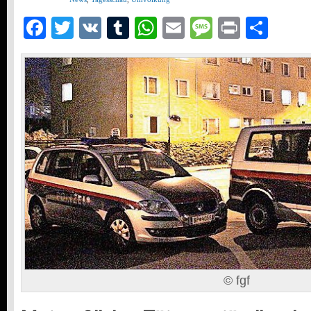
Facebook
Twitter
VK
Tumblr
WhatsApp
Email
Message
Print
Teil
© fgf