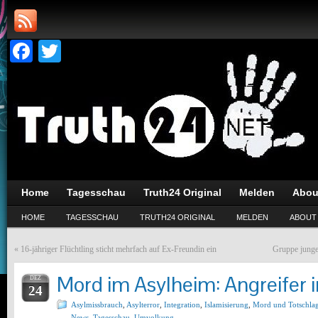
Facebook
Twitter
Home
Tagesschau
Truth24 Original
Melden
Abou
HOME
TAGESSCHAU
TRUTH24 ORIGINAL
MELDEN
ABOUT
«
16-jähriger Flüchtling sticht mehrfach auf Ex-Freundin ein
Gruppe junger
Mord im Asylheim: Angreifer 
DEZ
24
Asylmissbrauch
,
Asylterror
,
Integration
,
Islamisierung
,
Mord und Totschla
News
,
Tagesschau
,
Umvolkung