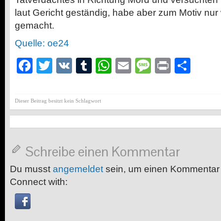
laut Gericht geständig, habe aber zum Motiv nur
gemacht.
Quelle: oe24
Facebook
Twitter
VK
Tumblr
WhatsApp
Email
Message
Print
Teil
Dieser Beitrag besitzt kein Schlagwort
Schreibe einen Kommentar
Du musst
angemeldet
sein, um einen Kommentar
Connect with: