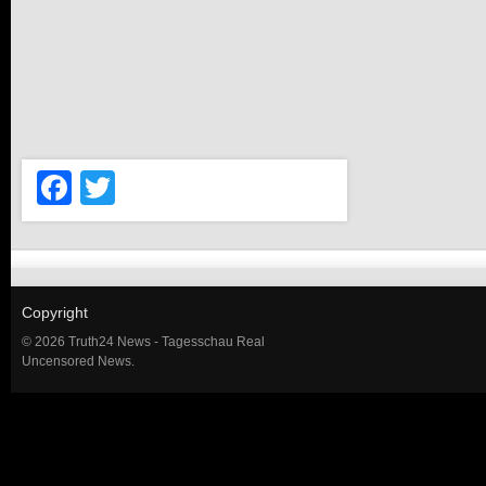
Facebook
Twitter
Copyright
© 2026 Truth24 News - Tagesschau Real
Uncensored News.