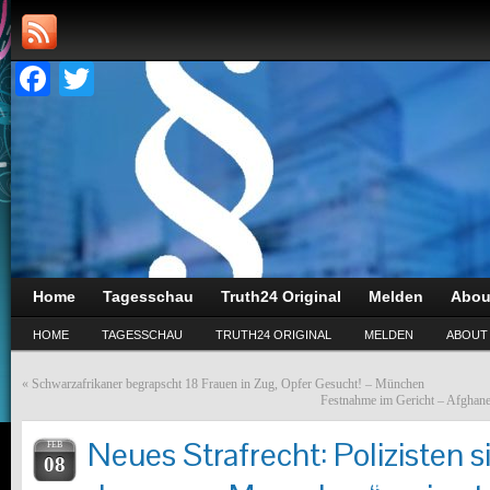
Facebook
Twitter
Home
Tagesschau
Truth24 Original
Melden
Abou
HOME
TAGESSCHAU
TRUTH24 ORIGINAL
MELDEN
ABOUT
«
Schwarzafrikaner begrapscht 18 Frauen in Zug, Opfer Gesucht! – München
Festnahme im Gericht – Afghane 
Neues Strafrecht: Polizisten s
FEB
08