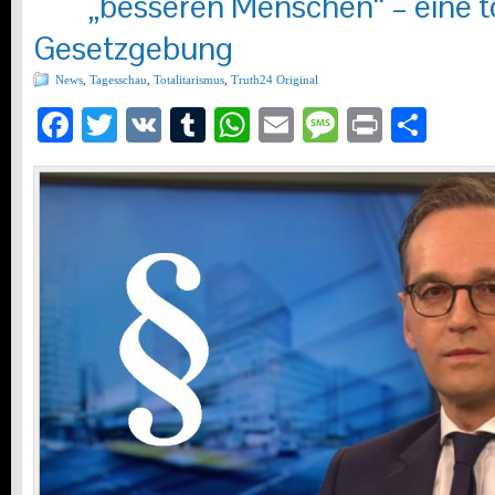
„besseren Menschen“ – eine to
Gesetzgebung
News
,
Tagesschau
,
Totalitarismus
,
Truth24 Original
Facebook
Twitter
VK
Tumblr
WhatsApp
Email
Message
Print
Teil