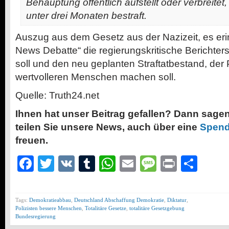
Behauptung öffentlich aufstellt oder verbreitet
unter drei Monaten bestraft.
Auszug aus dem Gesetz aus der Nazizeit, es erin
News Debatte“ die regierungskritische Berichter
soll und den neu geplanten Straftatbestand, der 
wertvolleren Menschen machen soll.
Quelle: Truth24.net
Ihnen hat unser Beitrag gefallen? Dann sagen
teilen Sie unsere News, auch über eine
Spen
freuen.
Facebook
Twitter
VK
Tumblr
WhatsApp
Email
Message
Print
Teil
Tags:
Demokratieabbau
,
Deutschland Abschaffung Demokratie
,
Diktatur
,
Polizisten bessere Menschen
,
Totalitäre Gesetze
,
totalitäre Gesetzgebung
Bundesregierung