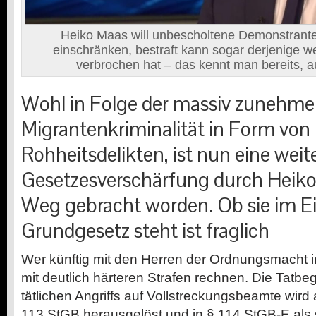
Heiko Maas will unbescholtene Demonstrante
einschränken, bestraft kann sogar derjenige we
verbrochen hat – das kennt man bereits, 
Wohl in Folge der massiv zunehm
Migrantenkriminalität in Form von
Rohheitsdelikten, ist nun eine weit
Gesetzesverschärfung durch Heiko
Weg gebracht worden. Ob sie im E
Grundgesetz steht ist fraglich
Wer künftig mit den Herren der Ordnungsmacht in
mit deutlich härteren Strafen rechnen. Die Tatb
tätlichen Angriffs auf Vollstreckungsbeamte wir
113
StGB
herausgelöst und in
§
114
StGB
-E als