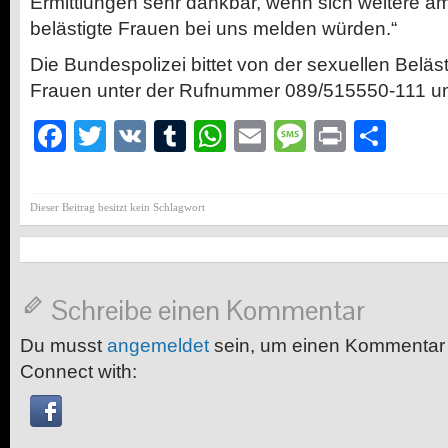
Ermittlungen sehr dankbar, wenn sich weitere am
belästigte Frauen bei uns melden würden.“
Die Bundespolizei bittet von der sexuellen Beläs
Frauen unter der Rufnummer 089/515550-111 u
Facebook
Twitter
VK
Tumblr
WhatsApp
Email
Message
Print
Teil
Dieser Beitrag besitzt kein Schlagwort
Schreibe einen Kommentar
Du musst
angemeldet
sein, um einen Kommentar
Connect with: