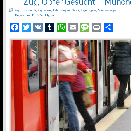
Zug, Opfer Gesucht! – Münch
Asylmissbrauch
,
Asylterror
,
Fahndungen
,
News
,
Rapefugees
,
Staatsversagen
,
Tagesschau
,
Truth24 Original
Facebook
Twitter
VK
Tumblr
WhatsApp
Email
Message
Print
Teil