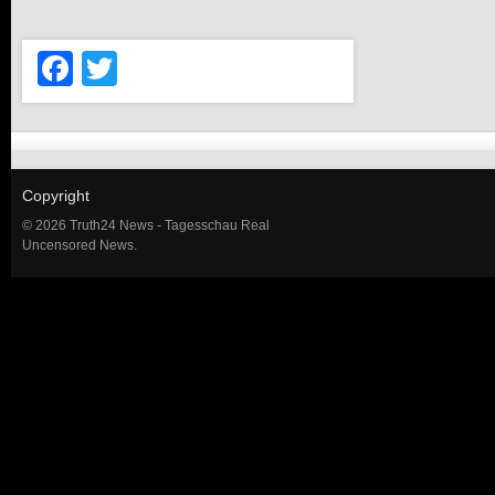
Facebook
Twitter
Copyright
© 2026 Truth24 News - Tagesschau Real
Uncensored News.