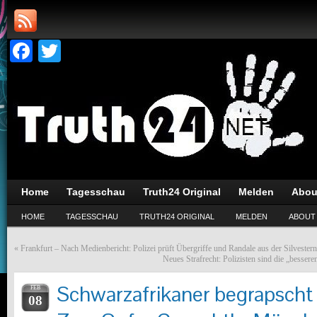
Facebook
Twitter
Home
Tagesschau
Truth24 Original
Melden
Abou
HOME
TAGESSCHAU
TRUTH24 ORIGINAL
MELDEN
ABOUT
«
Frankfurt – Nach Medienbericht: Polizei prüft Übergriffe und Randale aus der Silvestern
Neues Strafrecht: Polizisten sind die „besser
Schwarzafrikaner begrapscht 
FEB
08