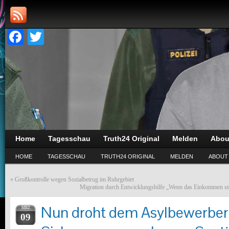
Facebook
Twitter
Home
Tagesschau
Truth24 Original
Melden
Abou
HOME
TAGESSCHAU
TRUTH24 ORIGINAL
MELDEN
ABOUT
«
Großkontrolle wegen Sozialbetrug im Ruhrgebiet
Migration durch Entwicklungshilfe „Wenn das Einkommen ste
Nun droht dem Asylbewerber 
MRZ
09