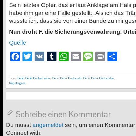
Sein letztes Opfer, das er laut Anklage am Hals 
habe ihm gar eine Falle gestellt: „Als ich das Trä
wusste ich, dass sie von einer Bande zu mir ges
Nun droht F. die Sicherungsverwahrung. Urteil
Quelle
Facebook
Twitter
VK
Tumblr
WhatsApp
Email
Message
Print
Teil
Tags:
Ficki Ficki Facharbeiter
,
Ficki Ficki Fachkraft
,
Ficki Ficki Fachkräfte
,
Rapefugees
Schreibe einen Kommentar
Du musst
angemeldet
sein, um einen Kommentar
Connect with: