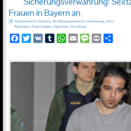
Sicherungsverwahrung: Sextäte
Frauen in Bayern an
Asylmissbrauch
,
Asylterror
,
Bevölkerungsaustausch
,
Islamisierung
,
News
,
Rapefugees
,
Staatsversagen
,
Tagesschau
,
Umvolkung
Facebook
Twitter
VK
Tumblr
WhatsApp
Email
Message
Print
Teil