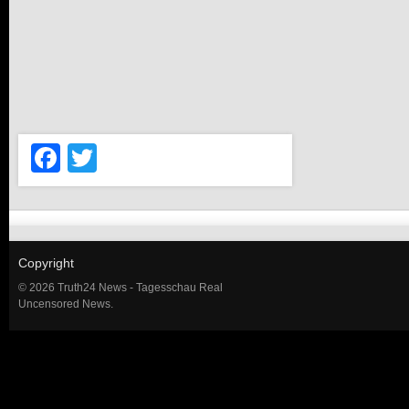
Facebook
Twitter
Copyright
© 2026 Truth24 News - Tagesschau Real
Uncensored News.