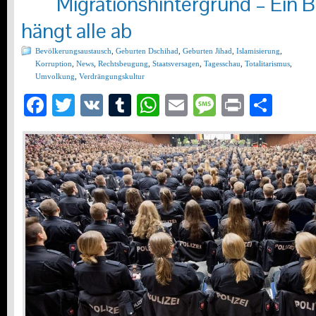
Migrationshintergrund – Ein 
hängt alle ab
Bevölkerungsaustausch
,
Geburten Dschihad
,
Geburten Jihad
,
Islamisierung
,
Korruption
,
News
,
Rechtsbeugung
,
Staatsversagen
,
Tagesschau
,
Totalitarismus
,
Umvolkung
,
Verdrängungskultur
Facebook
Twitter
VK
Tumblr
WhatsApp
Email
Message
Print
Teil