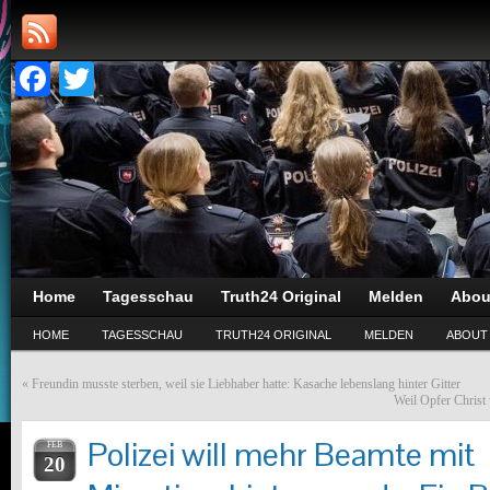
Facebook
Twitter
Home
Tagesschau
Truth24 Original
Melden
Abou
HOME
TAGESSCHAU
TRUTH24 ORIGINAL
MELDEN
ABOUT
«
Freundin musste sterben, weil sie Liebhaber hatte: Kasache lebenslang hinter Gitter
Weil Opfer Christ 
Polizei will mehr Beamte mit
FEB
20