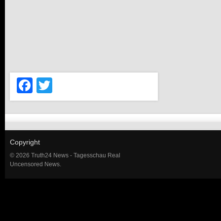
Facebook
Twitter
Copyright
© 2026 Truth24 News - Tagesschau Real
Uncensored News.