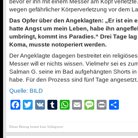
bevor er ihn mit einem Messer am Kopf verletzte. 
wegen gefährlicher Körperverletzung vor dem La
Das Opfer über den Angeklagten: „Er ist ein 
hatte Angst um mein Leben, habe ihn angefleh
umbringt, kommt ins Paradies.“ Drei Tage lag
Koma, musste notoperiert werden.
Der Angeklagte dagegen bestreitet ein religiöse
Messer will er nichts wissen. Vielmehr sei es zu
Salman G. seine im Bad aufgehängten Shorts in
habe. Für den Prozess sind fünf Tage angesetzt.
Quelle: BILD
Facebook
Twitter
VK
Tumblr
WhatsApp
Email
Message
Print
Teil
Dieser Beitrag besitzt kein Schlagwort