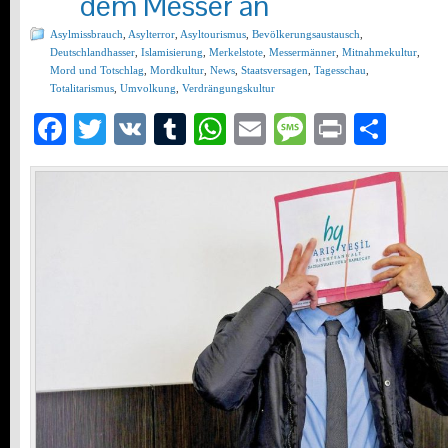
dem Messer an
Asylmissbrauch
,
Asylterror
,
Asyltourismus
,
Bevölkerungsaustausch
,
Deutschlandhasser
,
Islamisierung
,
Merkelstote
,
Messermänner
,
Mitnahmekultur
,
Mord und Totschlag
,
Mordkultur
,
News
,
Staatsversagen
,
Tagesschau
,
Totalitarismus
,
Umvolkung
,
Verdrängungskultur
Facebook
Twitter
VK
Tumblr
WhatsApp
Email
Message
Print
Teil