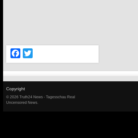
Facebook
Twitter
Copyright
© 2026 Truth24 News - Tagesschau Real
Uncensored News.