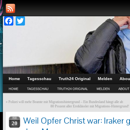
Facebook
Twitter
Home
Tagesschau
Truth24 Original
Melden
Abou
HOME
TAGESSCHAU
TRUTH24 ORIGINAL
MELDEN
ABOUT
«
Polizei will mehr Beamte mit Migrationshintergrund – Ein Bundesland hängt alle ab
80 Prozent aller Erstklässler mit Migrations-Hintergrund
Weil Opfer Christ war: Iraker g
FEB
20