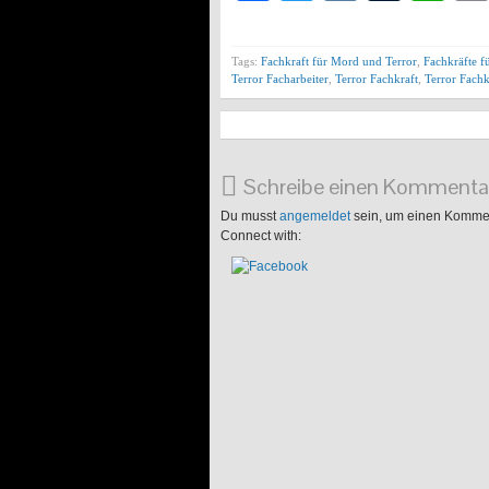
Tags:
Fachkraft für Mord und Terror
,
Fachkräfte 
Terror Facharbeiter
,
Terror Fachkraft
,
Terror Fachk
Schreibe einen Kommenta
Du musst
angemeldet
sein, um einen Komme
Connect with: