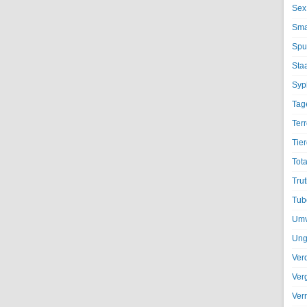
Sex
Sma
Spu
Sta
Syph
Tag
Terr
Tier
Tota
Trut
Tub
Umv
Ung
Ver
Ver
Ver