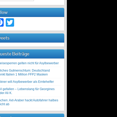
llow
Facebook
Twitter
eets
ueste Beiträge
eisesperren gelten nicht für Asylbewerber
liches Gutmenschtum: Deutschland
enkt Italien 1 Million FFP2 Masken
kner will Asylbewerber als Erntehelfer
il gefallen – Lebenslang für Georgines
er Ali K.
chen: Axt-Araber hackt Autofahrer halbes
icht ab