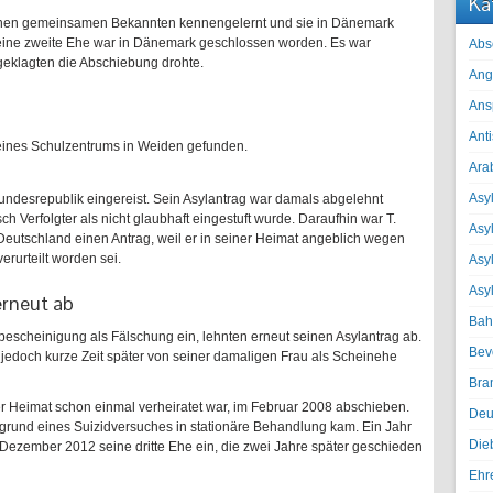
Ka
 einen gemeinsamen Bekannten kennengelernt und sie in Dänemark
 seine zweite Ehe war in Dänemark geschlossen worden. Es war
Abs
geklagten die Abschiebung drohte.
Ang
Ans
Ant
 eines Schulzentrums in Weiden gefunden.
Ara
Asyl
Bundesrepublik eingereist. Sein Asylantrag war damals abgelehnt
ch Verfolgter als nicht glaubhaft eingestuft wurde. Daraufhin war T.
Asy
 Deutschland einen Antrag, weil er in seiner Heimat angeblich wegen
rurteilt worden sei.
Asyl
Asy
erneut ab
Bah
sbescheinigung als Fälschung ein, lehnten erneut seinen Asylantrag ab.
Bev
e jedoch kurze Zeit später von seiner damaligen Frau als Scheinehe
Bra
er Heimat schon einmal verheiratet war, im Februar 2008 abschieben.
Deu
ufgrund eines Suizidversuches in stationäre Behandlung kam. Ein Jahr
Die
Dezember 2012 seine dritte Ehe ein, die zwei Jahre später geschieden
Ehr