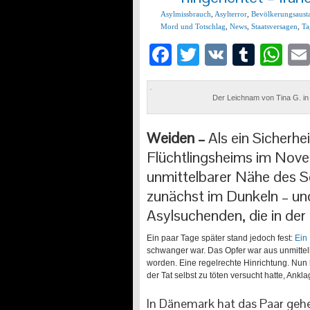
Asylmissbrauch
,
Asylterror
,
Bevölkerungsaust
Mord und Totschlag
,
News
,
Staatsversagen
,
Ta
Facebook
Twitter
VK
Tumb
Wh
Der Leichnam von Tina G. in
Weiden –
Als ein Sicherh
Flüchtlingsheims im Nove
unmittelbarer Nähe des Sc
zunächst im Dunkeln – und
Asylsuchenden, die in der
Ein paar Tage später stand jedoch fest:
Ein
schwanger war. Das Opfer war aus unmittelb
worden. Eine regelrechte Hinrichtung. Nun 
der Tat selbst zu töten versucht hatte, An
In Dänemark hat das Paar gehe