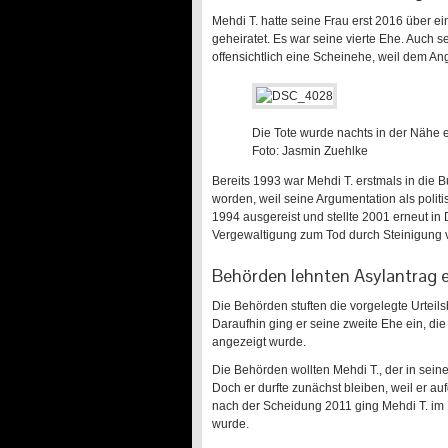
Mehdi T. hatte seine Frau erst 2016 über
geheiratet. Es war seine vierte Ehe. Auch
offensichtlich eine Scheinehe, weil dem An
Die Tote wurde nachts in der Nähe
Foto: Jasmin Zuehlke
Bereits 1993 war Mehdi T. erstmals in die 
worden, weil seine Argumentation als politis
1994 ausgereist und stellte 2001 erneut in
Vergewaltigung zum Tod durch Steinigung ve
Behörden lehnten Asylantrag 
Die Behörden stuften die vorgelegte Urteil
Daraufhin ging er seine zweite Ehe ein, di
angezeigt wurde.
Die Behörden wollten Mehdi T., der in sein
Doch er durfte zunächst bleiben, weil er a
nach der Scheidung 2011 ging Mehdi T. im 
wurde.