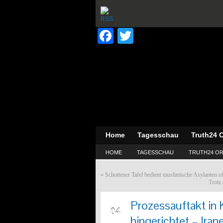
Facebook
Twitter
Home
Tagesschau
Truth24 O
HOME
TAGESSCHAU
TRUTH24 OR
«
Schottener Tafel bedient muslimische Asylanten 
Trotz
Prozessauftakt in
MAI
04
hingerichtet – Iran