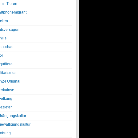
 mit Tieren
rtphonemigrant
cken
atsversagen
ilis
esschau
or
quälerei
litarismus
h24 Original
erkulose
olkung
eziefer
drängungskultur
gewaltigungskultur
rohung