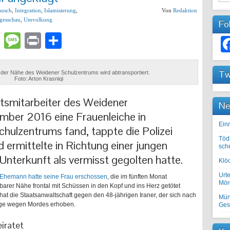
ausch
,
Integration
,
Islamisierung
,
Von
Redaktion
gesschau
,
Umvolkung
Fo
lr
atsApp
Email
Message
Print
Teilen
Tw
 der Nähe des Weidener Schulzentrums wird abtransportiert.
Foto: Arton Krasniqi
eitsmitarbeiter des Weidener
Ne
mber 2016 eine Frauenleiche in
Einr
hulzentrums fand, tappte die Polizei
Töd
 ermittelte in Richtung einer jungen
sch
 Unterkunft als vermisst gegolten hatte.
Klöc
Urte
 Ehemann hatte seine Frau erschossen
, die im fünften Monat
Mörd
arer Nähe frontal mit Schüssen in den Kopf und ins Herz getötet
hat die Staatsanwaltschaft gegen den 48-jährigen Iraner, der sich nach
Mün
klage wegen Mordes erhoben.
Ges
iratet