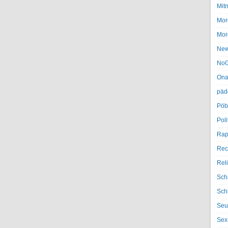
Mit
Mor
Mor
Ne
NoG
Ona
päd
Pöb
Poli
Rap
Rec
Rel
Sch
Sch
Seu
Sex