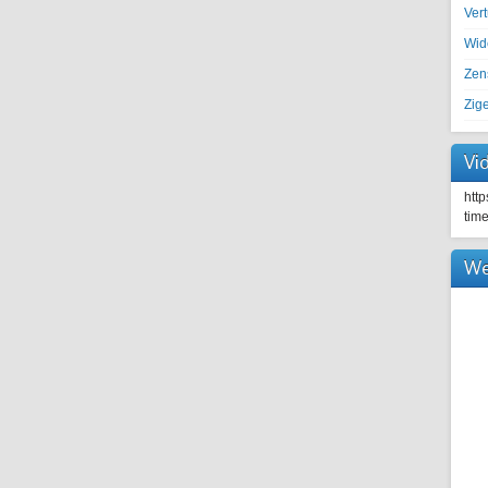
Ver
Wid
Zen
Zig
Vi
htt
tim
We