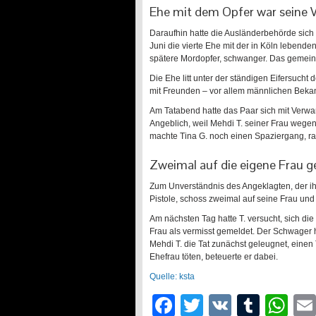
Ehe mit dem Opfer war seine V
Daraufhin hatte die Ausländerbehörde sich 
Juni die vierte Ehe mit der in Köln lebende
spätere Mordopfer, schwanger. Das gemeins
Die Ehe litt unter der ständigen Eifersucht 
mit Freunden – vor allem männlichen Bekann
Am Tatabend hatte das Paar sich mit Verwan
Angeblich, weil Mehdi T. seiner Frau wegen
machte Tina G. noch einen Spaziergang, ra
Zweimal auf die eigene Frau 
Zum Unverständnis des Angeklagten, der ihr
Pistole, schoss zweimal auf seine Frau und 
Am nächsten Tag hatte T. versucht, sich d
Frau als vermisst gemeldet. Der Schwager h
Mehdi T. die Tat zunächst geleugnet, einen 
Ehefrau töten, beteuerte er dabei.
Quelle: ksta
Facebook
Twitter
VK
Tumb
Wh