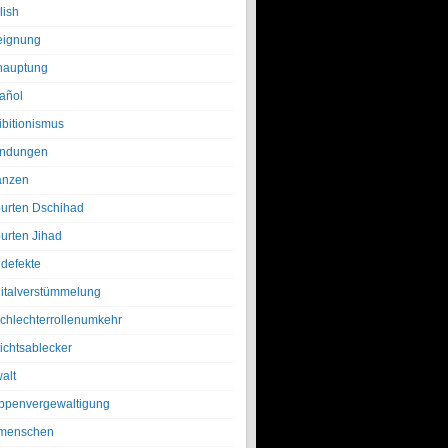
lish
eignung
hauptung
añol
ibitionismus
ndungen
anzen
urten Dschihad
urten Jihad
defekte
italverstümmelung
chlechterrollenumkehr
ichtsablecker
alt
ppenvergewaltigung
menschen