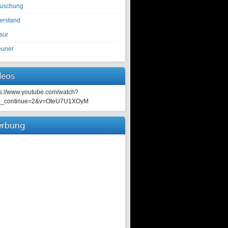
tuschung
erstand
sur
euner
deos
ps://www.youtube.com/watch?
e_continue=2&v=OteU7U1XOyM
rbung