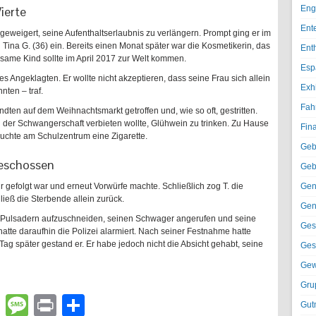
ierte
Eng
Ent
geweigert, seine Aufenthaltserlaubnis zu verlängern. Prompt ging er im
n Tina G. (36) ein. Bereits einen Monat später war die Kosmetikerin, das
Ent
ame Kind sollte im April 2017 zur Welt kommen.
Esp
des Angeklagten. Er wollte nicht akzeptieren, dass seine Frau sich allein
Exh
ten – traf.
Fah
dten auf dem Weihnachtsmarkt getroffen und, wie so oft, gestritten.
 der Schwangerschaft verbieten wollte, Glühwein zu trinken. Zu Hause
Fin
uchte am Schulzentrum eine Zigarette.
Geb
geschossen
Geb
 gefolgt war und erneut Vorwürfe machte. Schließlich zog T. die
Gen
ließ die Sterbende allein zurück.
Gen
ie Pulsadern aufzuschneiden, seinen Schwager angerufen und seine
Ges
atte daraufhin die Polizei alarmiert. Nach seiner Festnahme hatte
Tag später gestand er. Er habe jedoch nicht die Absicht gehabt, seine
Ges
Gew
Gru
lr
atsApp
Email
Message
Print
Teilen
Gut