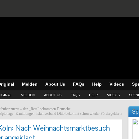
riginal
Melden
About Us
FAQs
Help
Videos
Sp
IGINAL
MELDEN
ABOUT US
FAQS
HELP
VIDEOS
SPEN
offenbar zuerst – den „Rest“ bekommen Deutsche
Sp
 Spionage- Ermittlungen: Islamverband Ditib bekommt schon wieder Fördergelder
»
 Köln: Nach Weihnachtsmarktbesuch
er angeklagt