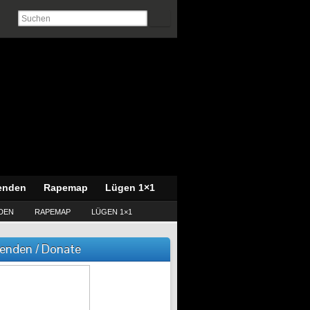
enden
Rapemap
Lügen 1×1
DEN
RAPEMAP
LÜGEN 1×1
enden / Donate