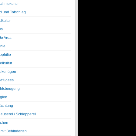
nahmekultur
d und Totschlag
dkultur
ws
o Area
nie
ophilie
elkultur
tikerlügen
efugees
htsbeugung
igion
ächtung
leuserei / Schlepperei
chen
 mit Behinderten