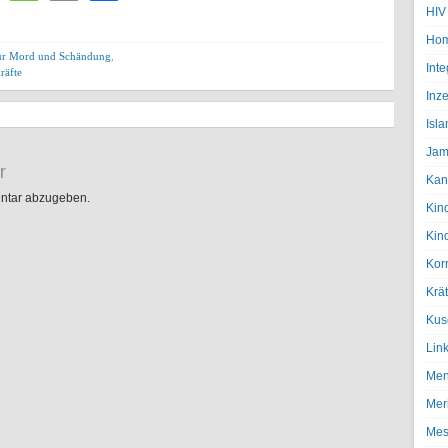
HIV
Hom
für Mord und Schändung
,
Inte
räfte
Inze
Isl
Jam
r
Kan
ntar abzugeben.
Kin
Kin
Kor
Krä
Kus
Lin
Men
Mer
Mes