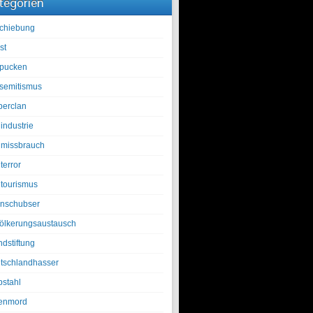
tegorien
chiebung
st
pucken
isemitismus
berclan
industrie
lmissbrauch
terror
ltourismus
nschubser
ölkerungsaustausch
ndstiftung
tschlandhasser
bstahl
enmord