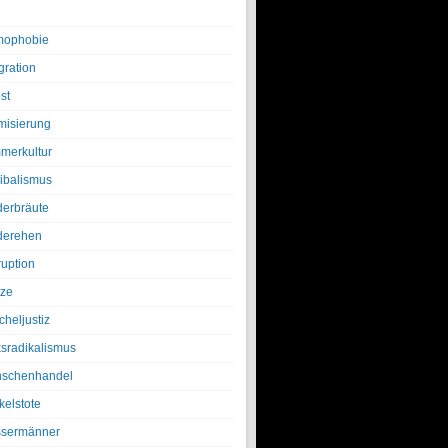
ophobie
gration
st
amisierung
merkultur
ibalismus
derbräute
derehen
ruption
tze
cheljustiz
ksradikalismus
schenhandel
kelstote
sermänner