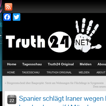
Facebook
Twitter
Home
Tagesschau
Truth24 Original
Melden
Abou
HOME
TAGESSCHAU
TRUTH24 ORIGINAL
MELDEN
ABOUT
«
Bürgerentscheid über Bauprojekt: Streit um Wohnungen für Flüchtlinge in Syrgenstein
Dem neuen B
Spanier schlägt Iraner wegen
OKT
22