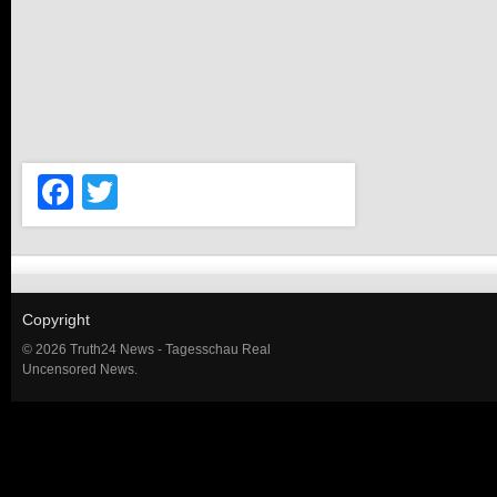
Facebook
Twitter
Copyright
© 2026 Truth24 News - Tagesschau Real
Uncensored News.