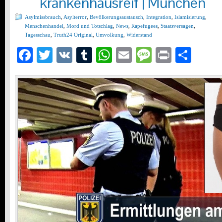
krankenhausreif | München
Asylmissbrauch
,
Asylterror
,
Bevölkerungsaustausch
,
Integration
,
Islamisierung
,
Menschenhandel
,
Mord und Totschlag
,
News
,
Rapefugees
,
Staatsversagen
,
Tagesschau
,
Truth24 Original
,
Umvolkung
,
Widerstand
Facebook
Twitter
VK
Tumblr
WhatsApp
Email
Message
Print
Teil