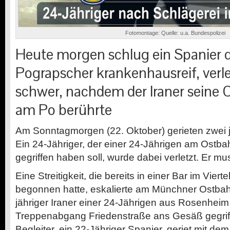
Fotomontage: Quelle: u.a. Bundespolizei
Heute morgen schlug ein Spanier 
Pograpscher krankenhausreif, verle
schwer, nachdem der Iraner seine C
am Po berührte
Am Sonntagmorgen (22. Oktober) gerieten zwei j
Ein 24-Jähriger, der einer 24-Jährigen am Ostb
gegriffen haben soll, wurde dabei verletzt. Er m
Eine Streitigkeit, die bereits in einer Bar im Vierte
begonnen hatte, eskalierte am Münchner Ostbahnh
jähriger Iraner einer 24-Jährigen aus Rosenhei
Treppenabgang Friedenstraße ans Gesäß gegriff
Begleiter, ein 22-Jähriger Spanier, geriet mit dem