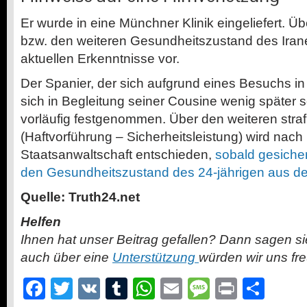
Er wurde in eine Münchner Klinik eingeliefert. Ü
bzw. den weiteren Gesundheitszustand des Irane
aktuellen Erkenntnisse vor.
Der Spanier, der sich aufgrund eines Besuchs in B
sich in Begleitung seiner Cousine wenig später 
vorläufig festgenommen. Über den weiteren stra
(Haftvorführung – Sicherheitsleistung) wird nac
Staatsanwaltschaft entschieden,
sobald gesicher
den Gesundheitszustand des 24-jährigen aus der
Quelle: Truth24.net
Helfen
Ihnen hat unser Beitrag gefallen? Dann sagen s
auch über eine
Unterstützung
würden wir uns fr
Facebook
Twitter
VK
Tumblr
WhatsApp
Email
Message
Print
Teil