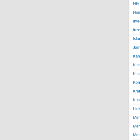
HIV
Hom
Inte
Inze
Isl
Jam
Kan
Kin
Kin
Kor
Krä
Kus
Lin
Men
Mer
Mes