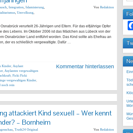
ausch
,
Integration
,
Islamisierung
,
Von
Redaktion
Fo
talitarismus
,
Umvolkung
,
Osnabrück verurteilt 26-Jährigen und Eltern. Für das elfjährige Opfer
ge des Lebens. Im Oktober 2006 ist das Mädchen aus Lübeck von der
em Osnabrücker Land entführt worden. Das Kind sollte als Ehefrau an
Tw
, der es schließlich vergewaltigte. Dafür …
Ne
Kommentar hinterlassen
n Kinder
,
Asylant
der
,
Asylanten vergewaltigen
Einr
achkraft
,
Ficki Ficki
Töd
linge vergewaltigen Kinder
,
sch
d noch rein
Klöc
Urte
Mörd
ing attackiert Kind sexuell – Wer kennt
Mün
Ges
nder? – Bornheim
agesschau
,
Truth24 Original
Von
Redaktion