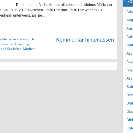
Ka
utmaßliche Araber attackierte ein kleines Mädchen
thilfe Am 03.01.2017 zwischen 17:20 Uhr und 17:30 Uhr war ein 13-
Abs
ornheim unterwegs, als sie …
Ang
Ans
Ant
Kommentar hinterlassen
n Kinder
,
Araber versucht
dersex bei Arabern ganz
Ara
n und Sex haben
,
Muslime
Asyl
Asy
Asyl
Asy
Bah
Bev
Bra
Deu
Die
Ehr