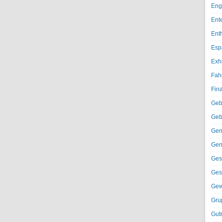
Eng
Ent
Ent
Esp
Exh
Fah
Fin
Geb
Geb
Gen
Gen
Ges
Ges
Gew
Gru
Gut