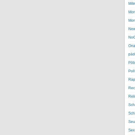
Mit
Mor
Mor
Ne
NoG
Ona
päd
Pöb
Poli
Rap
Rec
Rel
Sch
Sch
Seu
Sex