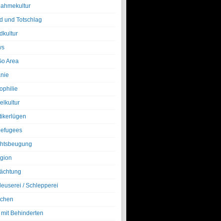
nahmekultur
d und Totschlag
dkultur
ws
o Area
nie
ophilie
elkultur
tikerlügen
efugees
htsbeugung
igion
ächtung
leuserei / Schlepperei
chen
 mit Behinderten