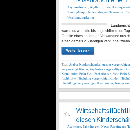
Asylmissbrauch
,
Asylterror
,
Bevölkerungsaust
News
,
pädophilie
,
Rapefugees
,
Tagesschau
,
To
Verdrängungskultur
Landgericht 
waren es wohl die bislang schlimmsten Ta
Familie eines entfernten Verwandten aus d
einen damals 21-Jährigen verkuppelt werden
Weiter lesen »
Tags:
Araber Kinderschänder
,
Araber vergewaltige
vergewaltigt Kinder
,
Asylanten vergewaltigen Kin
Kleinkinder
,
Ficki Ficki Facharbeiter
,
Ficki Ficki F
Fachkräfte
,
Flüchtling vergewaltigt Kinder
,
Flücht
Flüchtlinge vergewaltigen Kleinkinder
,
Kinder sin
Wirtschaftsflüchtl
FEB
01
diesen Kinderschä
Asylterror
,
Fahndungen
,
News
,
Rapefugees
,
T