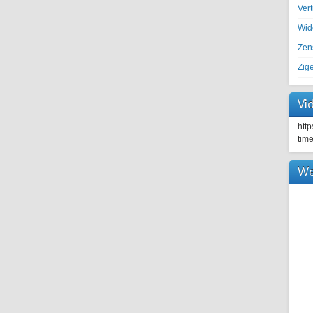
Ver
Wid
Zen
Zig
Vi
htt
tim
We