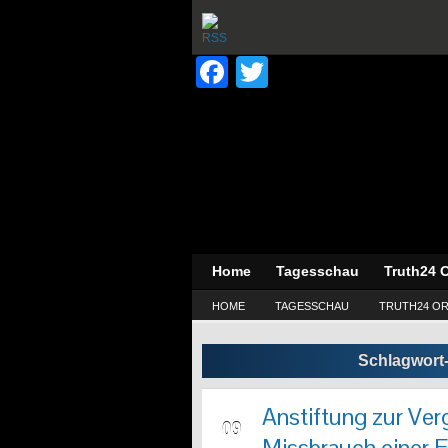
Facebook
Twitter
Home
Tagesschau
Truth24 O
HOME
TAGESSCHAU
TRUTH24 OR
Schlagwort
Anstiftung zur Ve
AUG
09
Missbrauch einer E