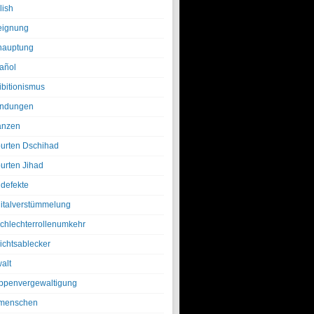
lish
eignung
hauptung
añol
ibitionismus
ndungen
anzen
urten Dschihad
urten Jihad
defekte
italverstümmelung
chlechterrollenumkehr
ichtsablecker
alt
ppenvergewaltigung
menschen