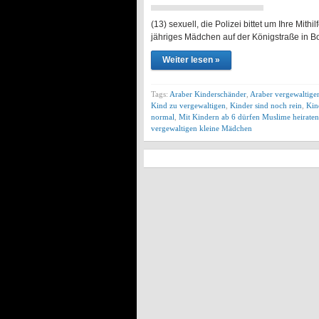
Dieser m
(13) sexuell, die Polizei bittet um Ihre Mi
jähriges Mädchen auf der Königstraße in B
Weiter lesen »
Tags:
Araber Kinderschänder
,
Araber vergewaltige
Kind zu vergewaltigen
,
Kinder sind noch rein
,
Kin
normal
,
Mit Kindern ab 6 dürfen Muslime heirate
vergewaltigen kleine Mädchen