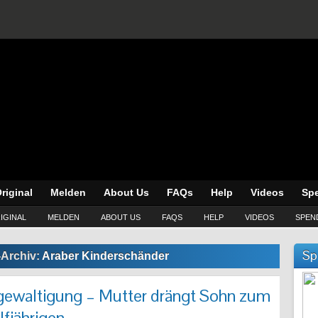
riginal
Melden
About Us
FAQs
Help
Videos
Sp
IGINAL
MELDEN
ABOUT US
FAQS
HELP
VIDEOS
SPEN
Sp
-Archiv:
Araber Kinderschänder
rgewaltigung – Mutter drängt Sohn zum
lfjährigen