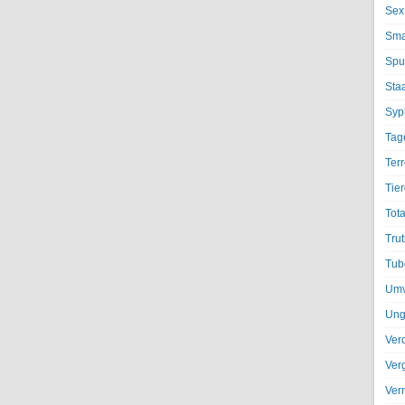
Sex
Sma
Spu
Sta
Syph
Tag
Terr
Tier
Tota
Trut
Tub
Umv
Ung
Ver
Ver
Ver