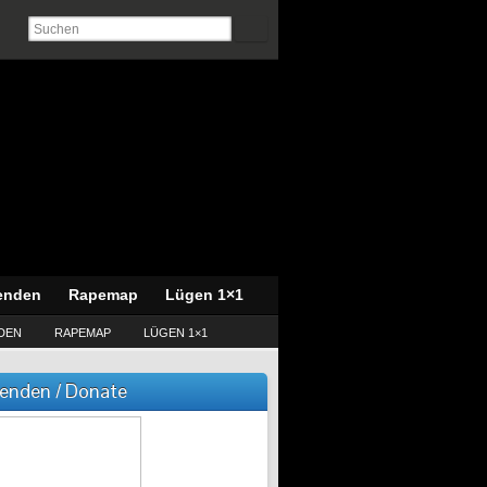
enden
Rapemap
Lügen 1×1
DEN
RAPEMAP
LÜGEN 1×1
enden / Donate