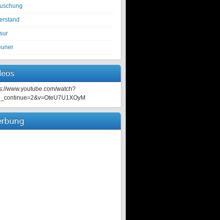
tuschung
erstand
sur
euner
deos
ps://www.youtube.com/watch?
e_continue=2&v=OteU7U1XOyM
rbung