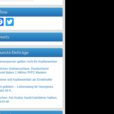
llow
Facebook
Twitter
eets
ueste Beiträge
eisesperren gelten nicht für Asylbewerber
liches Gutmenschtum: Deutschland
enkt Italien 1 Million FFP2 Masken
kner will Asylbewerber als Erntehelfer
il gefallen – Lebenslang für Georgines
er Ali K.
chen: Axt-Araber hackt Autofahrer halbes
icht ab