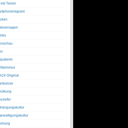
 mit Tieren
rtphonemigrant
cken
atsversagen
ilis
esschau
or
quälerei
litarismus
h24 Original
erkulose
olkung
eziefer
drängungskultur
gewaltigungskultur
rohung