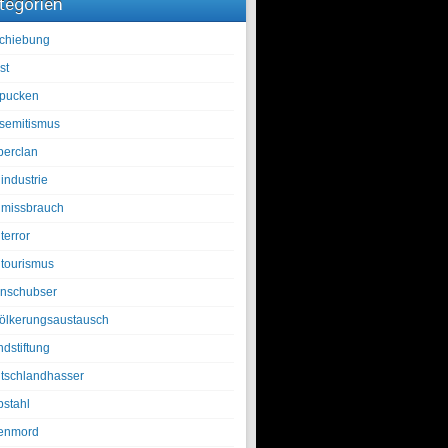
tegorien
chiebung
st
pucken
isemitismus
berclan
industrie
lmissbrauch
terror
ltourismus
nschubser
ölkerungsaustausch
ndstiftung
tschlandhasser
bstahl
enmord