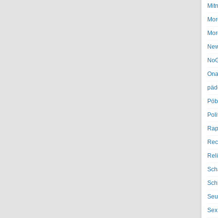
Mit
Mor
Mor
Ne
NoG
Ona
päd
Pöb
Poli
Rap
Rec
Rel
Sch
Sch
Seu
Sex