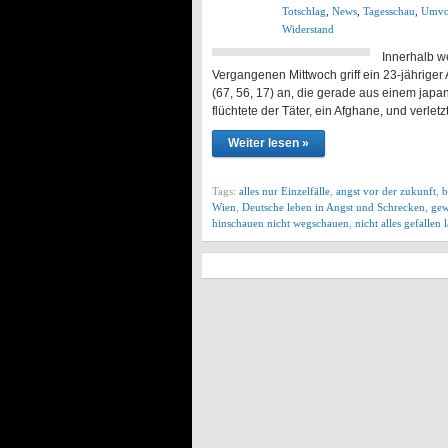
Totschlag
,
News
,
Tagesschau
,
Umvo
Widerstand
Innerhalb w
Vergangenen Mittwoch griff ein 23-jähriger 
(67, 56, 17) an, die gerade aus einem japa
flüchtete der Täter, ein Afghane, und ver
Weiter lesen »
Tags:
alles nur Einzelfälle
,
angst vor der zukunft
,
b
Wien
,
Deutsche leben in Angst und Schrecken
,
gew
hinschauen nicht wegschauen
,
nicht alles gefallen 