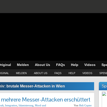
riginal
Melden
About Us
FAQs
Help
Videos
Sp
IGINAL
MELDEN
ABOUT US
FAQS
HELP
VIDEOS
SPEN
Sp
hiv:
brutale Messer-Attacken in Wien
h mehrere Messer-Attacken erschüttert
alt
,
Integration
,
Islamisierung
,
Mord und
Von
Heli Copter