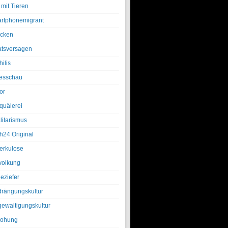
 mit Tieren
rtphonemigrant
cken
atsversagen
ilis
esschau
or
quälerei
litarismus
h24 Original
erkulose
olkung
eziefer
drängungskultur
gewaltigungskultur
rohung