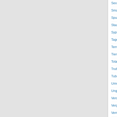
Sex
Sma
Spu
Sta
Syph
Tag
Terr
Tier
Tota
Trut
Tub
Umv
Ung
Ver
Ver
Ver