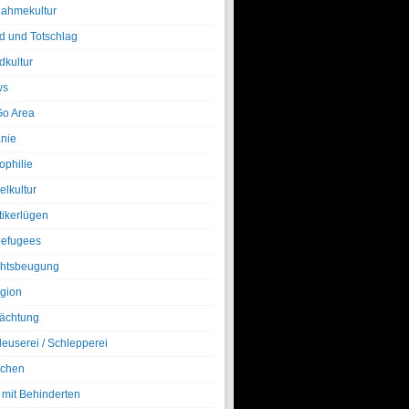
nahmekultur
d und Totschlag
dkultur
ws
o Area
nie
ophilie
elkultur
tikerlügen
efugees
htsbeugung
igion
ächtung
leuserei / Schlepperei
chen
 mit Behinderten