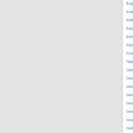
Eng
Ent
Ent
Esp
Exh
Fah
Fin
Geb
Geb
Gen
Gen
Ges
Ges
Gew
Gru
Gut