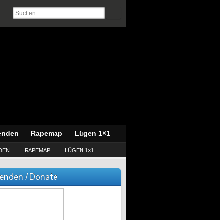
enden
Rapemap
Lügen 1×1
DEN
RAPEMAP
LÜGEN 1×1
enden / Donate