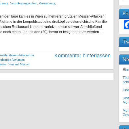
lkung
,
Verdrängungskultur
,
Vertuschung
,
Fo
eniger Tage kam es in Wien zu mehreren brutalen Messer-Attacken.
Afghane in der Leopoldstadt eine dreiköpfige österreichische Familie
nischen Restaurant kam und verletzte diese schwer. Anschließend
letzte noch einen Landsmann (20), bevor er festgenommen werden …
Tw
Kommentar hinterlassen
rutale Messer-Attacken in
Ne
alttätige Asylanten
,
lassen
,
Wut auf Merkel
Einr
Töd
sch
Klöc
Urte
Mörd
Mün
Ges