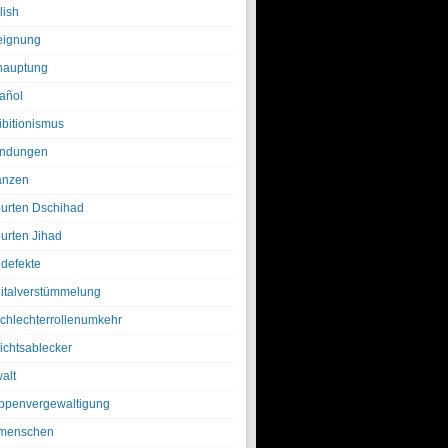
lish
eignung
hauptung
añol
ibitionismus
ndungen
anzen
urten Dschihad
urten Jihad
defekte
italverstümmelung
chlechterrollenumkehr
ichtsablecker
alt
ppenvergewaltigung
menschen