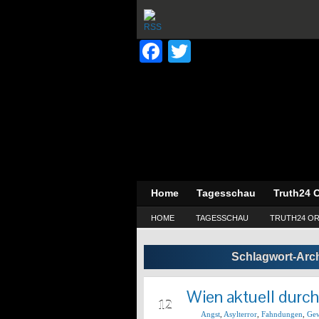
Facebook
Twitter
Home
Tagesschau
Truth24 O
HOME
TAGESSCHAU
TRUTH24 OR
Schlagwort-Arc
Wien aktuell durc
MRZ
12
Angst
,
Asylterror
,
Fahndungen
,
Gew