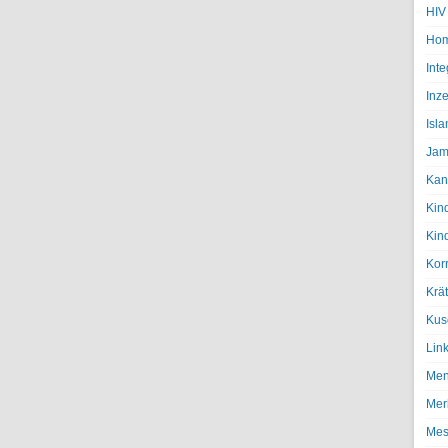
HIV
Hom
Inte
Inze
Isl
Jam
Kan
Kin
Kin
Kor
Krä
Kus
Lin
Men
Mer
Mes