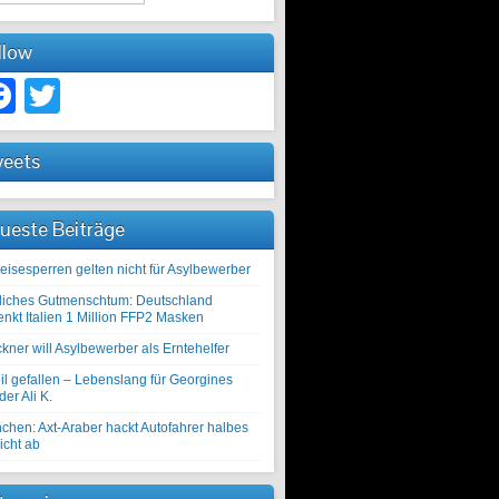
llow
Facebook
Twitter
eets
ueste Beiträge
eisesperren gelten nicht für Asylbewerber
liches Gutmenschtum: Deutschland
enkt Italien 1 Million FFP2 Masken
kner will Asylbewerber als Erntehelfer
il gefallen – Lebenslang für Georgines
er Ali K.
chen: Axt-Araber hackt Autofahrer halbes
icht ab