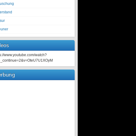
tuschung
erstand
sur
euner
deos
ps://www.youtube.com/watch?
e_continue=2&v=OteU7U1XOyM
rbung