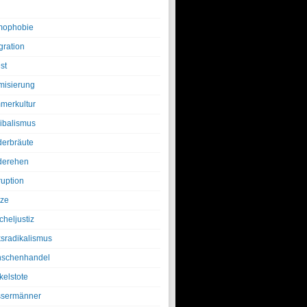
ophobie
gration
st
amisierung
merkultur
ibalismus
derbräute
derehen
ruption
tze
cheljustiz
ksradikalismus
schenhandel
kelstote
sermänner