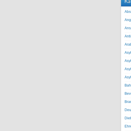
Ka
Abs
Ang
Ans
Ant
Ara
Asyl
Asy
Asyl
Asy
Bah
Bev
Bra
Deu
Die
Ehr