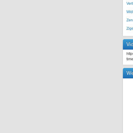
Ver
Wid
Zen
Zig
Vi
htt
tim
We