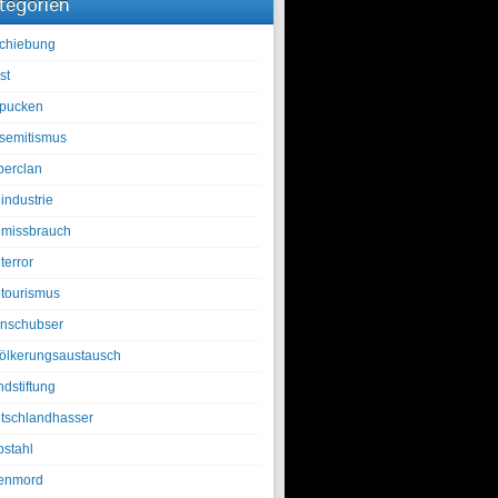
tegorien
chiebung
st
pucken
isemitismus
berclan
industrie
lmissbrauch
terror
ltourismus
nschubser
ölkerungsaustausch
ndstiftung
tschlandhasser
bstahl
enmord