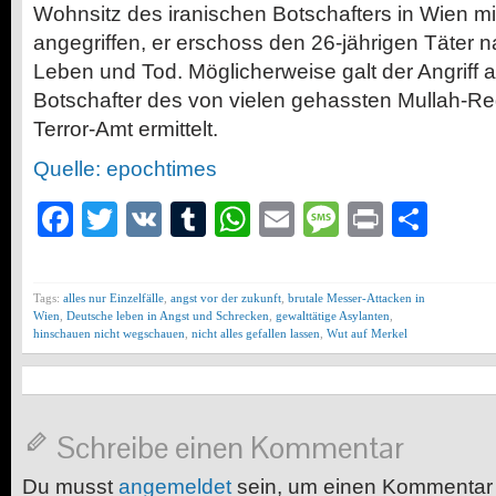
Wohnsitz des iranischen Botschafters in Wien m
angegriffen, er erschoss den 26-jährigen Täter
Leben und Tod. Möglicherweise galt der Angriff 
Botschafter des von vielen gehassten Mullah-Reg
Terror-Amt ermittelt.
Quelle: epochtimes
Facebook
Twitter
VK
Tumblr
WhatsApp
Email
Message
Print
Teil
Tags:
alles nur Einzelfälle
,
angst vor der zukunft
,
brutale Messer-Attacken in
Wien
,
Deutsche leben in Angst und Schrecken
,
gewalttätige Asylanten
,
hinschauen nicht wegschauen
,
nicht alles gefallen lassen
,
Wut auf Merkel
Schreibe einen Kommentar
Du musst
angemeldet
sein, um einen Kommentar