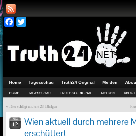
Facebook
Twitter
Home
Tagesschau
Truth24 Original
Melden
Abou
HOME
TAGESSCHAU
TRUTH24 ORIGINAL
MELDEN
ABOUT
«
Täter schlägt und tritt 23-Jährigen
Flu
Wien aktuell durch mehrere 
MRZ
12
erschüttert