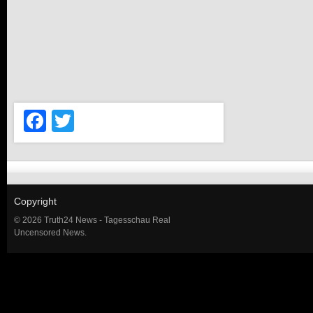
Facebook
Twitter
Copyright
© 2026 Truth24 News - Tagesschau Real
Uncensored News.