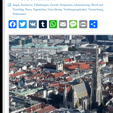
Angst
,
Asylterror
,
Fahndungen
,
Gewalt
,
Integration
,
Islamisierung
,
Mord und
Totschlag
,
News
,
Tagesschau
,
Umvolkung
,
Verdrängungskultur
,
Vertuschung
,
Widerstand
Facebook
Twitter
VK
Tumblr
WhatsApp
Email
Message
Print
Teil