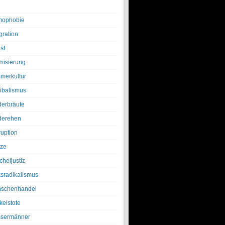
ophobie
gration
st
amisierung
merkultur
ibalismus
derbräute
derehen
ruption
tze
cheljustiz
ksradikalismus
schenhandel
kelstote
sermänner