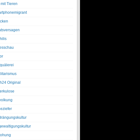
 mit Tieren
rtphonemigrant
cken
atsversagen
ilis
esschau
or
quälerei
litarismus
h24 Original
erkulose
olkung
eziefer
drängungskultur
gewaltigungskultur
rohung