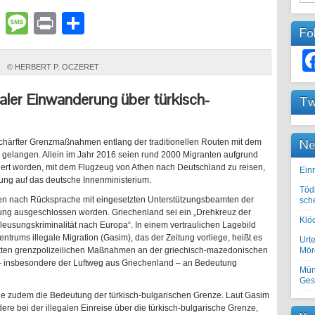
lr
atsApp
Email
Message
Print
Teilen
Fo
© HERBERT P. OCZERET
galer Einwanderung über türkisch-
Tw
Ne
chärfter Grenzmaßnahmen entlang der traditionellen Routen mit dem
gelangen. Allein im Jahr 2016 seien rund 2000 Migranten aufgrund
ert worden, mit dem Flugzeug von Athen nach Deutschland zu reisen,
Einr
fung auf das deutsche Innenministerium.
Töd
ien nach Rücksprache mit eingesetzten Unterstützungsbeamten der
sch
ung ausgeschlossen worden. Griechenland sei ein „Drehkreuz der
Klöc
leusungskriminalität nach Europa“. In einem vertraulichen Lagebild
rums illegale Migration (Gasim), das der Zeitung vorliege, heißt es
Urte
kten grenzpolizeilichen Maßnahmen an der griechisch-mazedonischen
Mörd
– insbesondere der Luftweg aus Griechenland – an Bedeutung
Mün
Ges
eige zudem die Bedeutung der türkisch-bulgarischen Grenze. Laut Gasim
re bei der illegalen Einreise über die türkisch-bulgarische Grenze,