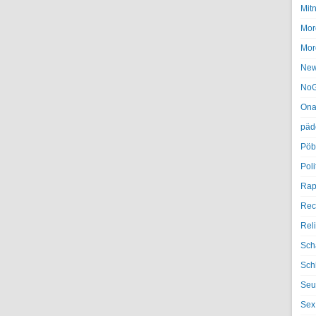
Mit
Mor
Mor
Ne
NoG
Ona
päd
Pöb
Poli
Rap
Rec
Rel
Sch
Sch
Seu
Sex