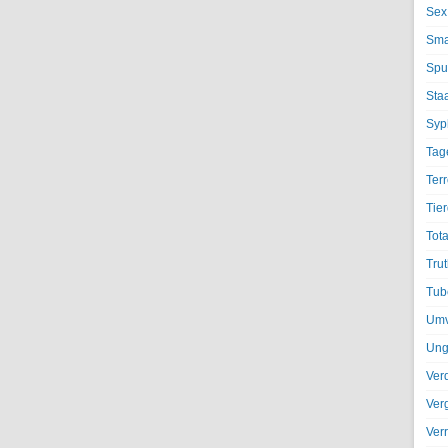
Sex
Sma
Spu
Sta
Syph
Tag
Terr
Tier
Tota
Trut
Tub
Umv
Ung
Ver
Ver
Ver