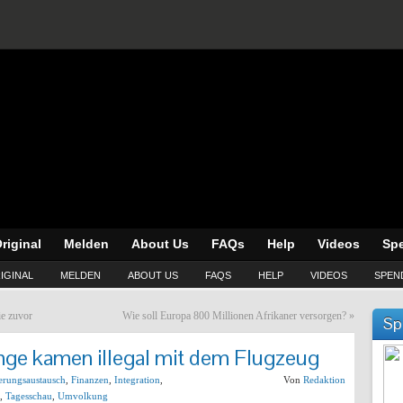
riginal
Melden
About Us
FAQs
Help
Videos
Sp
IGINAL
MELDEN
ABOUT US
FAQS
HELP
VIDEOS
SPEN
ie zuvor
Wie soll Europa 800 Millionen Afrikaner versorgen?
»
Sp
nge kamen illegal mit dem Flugzeug
erungsaustausch
,
Finanzen
,
Integration
,
Von
Redaktion
,
Tagesschau
,
Umvolkung