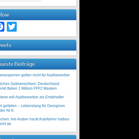
llow
Facebook
Twitter
eets
ueste Beiträge
eisesperren gelten nicht für Asylbewerber
liches Gutmenschtum: Deutschland
enkt Italien 1 Million FFP2 Masken
kner will Asylbewerber als Erntehelfer
il gefallen – Lebenslang für Georgines
er Ali K.
chen: Axt-Araber hackt Autofahrer halbes
icht ab