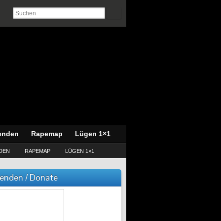
enden
Rapemap
Lügen 1×1
DEN
RAPEMAP
LÜGEN 1×1
enden / Donate