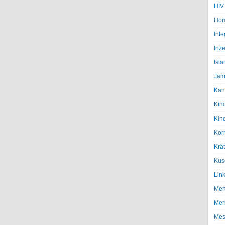
HIV
Hom
Inte
Inze
Isl
Jam
Kan
Kin
Kin
Kor
Krä
Kus
Lin
Men
Mer
Mes