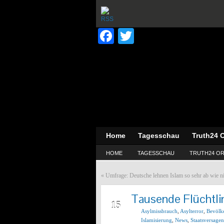
Facebook
Twitter
Home
Tagesschau
Truth24 O
HOME
TAGESSCHAU
TRUTH24 OR
«
Umfrage: Deutsche lehnen Islam so sehr ab wie n
Tausende Flüchtli
MAI
15
Asylmissbrauch
,
Asylterror
,
Bevölk
Islamisierung
,
News
,
Staatsversagen