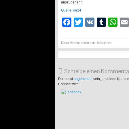
auszugehen“.
Quelle: oe24
Facebook
Twitter
VK
Tumb
Wh
Dieser Beitrag besitzt kein Schlagwort
Schreibe einen Kommenta
Du musst
angemeldet
sein, um einen Komme
Connect with: