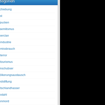
tegorien
chiebung
st
pucken
isemitismus
berclan
industrie
lmissbrauch
terror
ltourismus
nschubser
ölkerungsaustausch
ndstiftung
tschlandhasser
bstahl
enmord