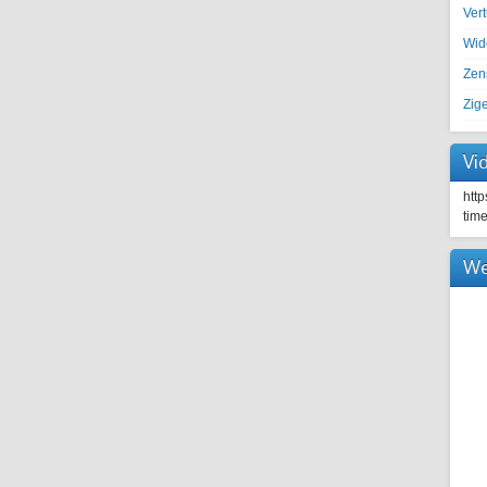
Ver
Wid
Zen
Zig
Vi
htt
tim
We