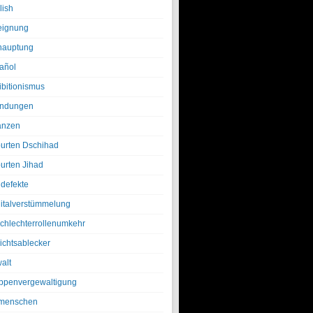
lish
eignung
hauptung
añol
ibitionismus
ndungen
anzen
urten Dschihad
urten Jihad
defekte
italverstümmelung
chlechterrollenumkehr
ichtsablecker
alt
ppenvergewaltigung
menschen