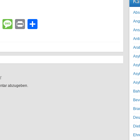
Ka
Abs
lr
atsApp
Email
Message
Print
Teilen
Ang
Ans
Ant
Ara
Asyl
Asy
Asyl
r
Asy
ntar abzugeben.
Bah
Bev
Bra
Deu
Die
Ehr