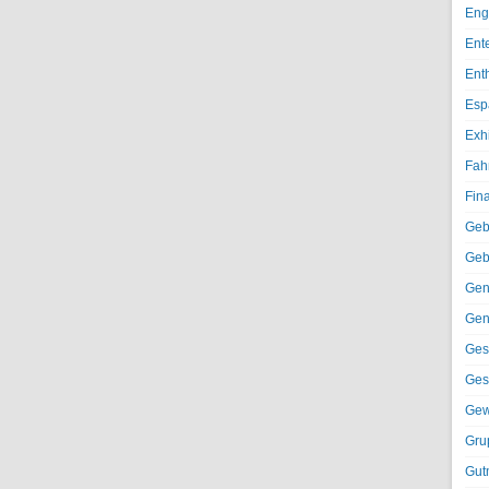
Eng
Ent
Ent
Esp
Exh
Fah
Fin
Geb
Geb
Gen
Gen
Ges
Ges
Gew
Gru
Gut