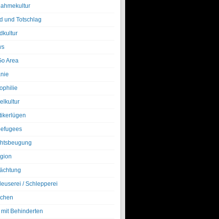
nahmekultur
d und Totschlag
dkultur
ws
o Area
nie
ophilie
elkultur
tikerlügen
efugees
htsbeugung
igion
ächtung
leuserei / Schlepperei
chen
 mit Behinderten