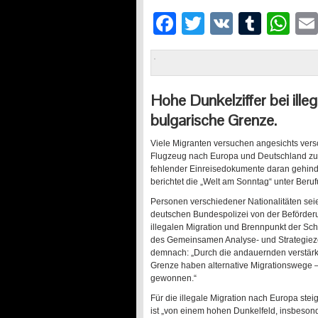
Facebook
Twitter
VK
Tumb
Wh
Hohe Dunkelziffer bei ille
bulgarische Grenze.
Viele Migranten versuchen angesichts vers
Flugzeug nach Europa und Deutschland zu 
fehlender Einreisedokumente daran gehind
berichtet die „Welt am Sonntag“ unter Beru
Personen verschiedener Nationalitäten se
deutschen Bundespolizei von der Beförder
illegalen Migration und Brennpunkt der Sch
des Gemeinsamen Analyse- und Strategiezent
demnach: „Durch die andauernden verstär
Grenze haben alternative Migrationswege 
gewonnen.“
Für die illegale Migration nach Europa st
ist „von einem hohen Dunkelfeld, insbesonde