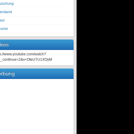
tuschung
erstand
sur
euner
deos
ps://www.youtube.com/watch?
e_continue=2&v=OteU7U1XOyM
rbung