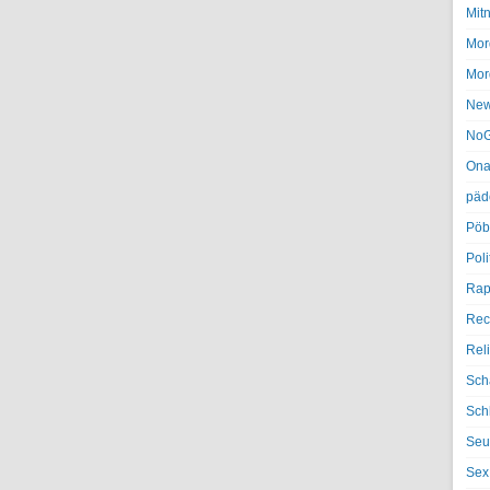
Mit
Mor
Mor
Ne
NoG
Ona
päd
Pöb
Poli
Rap
Rec
Rel
Sch
Sch
Seu
Sex