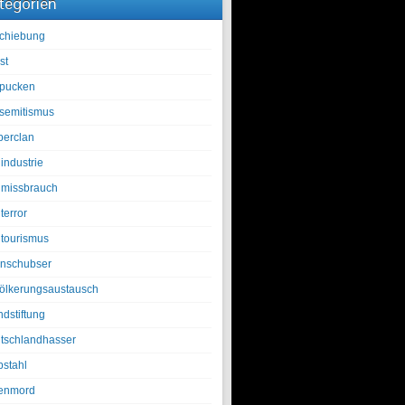
tegorien
chiebung
st
pucken
isemitismus
berclan
industrie
lmissbrauch
terror
ltourismus
nschubser
ölkerungsaustausch
ndstiftung
tschlandhasser
bstahl
enmord