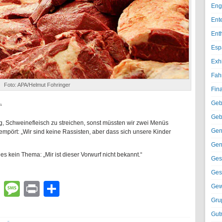
Eng
Ent
Ent
Esp
Exh
Fah
Foto: APA/Helmut Fohringer
Fin
Geb
“
Geb
, Schweinefleisch zu streichen, sonst müssten wir zwei Menüs
Gen
r empört: „Wir sind keine Rassisten, aber dass sich unsere Kinder
Gen
s kein Thema: „Mir ist dieser Vorwurf nicht bekannt.“
Ges
Ges
lr
atsApp
Email
Message
Print
Teilen
Gew
Gru
Gut