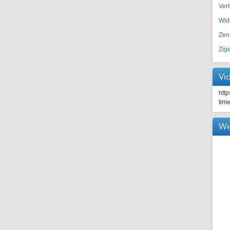
Ver
Wid
Zen
Zig
Vi
htt
tim
We