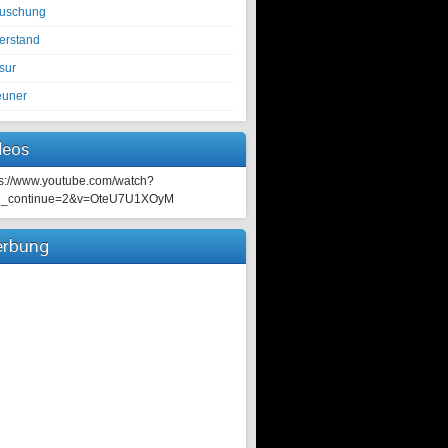
tuschung
erstand
sur
euner
deos
ps://www.youtube.com/watch?
e_continue=2&v=OteU7U1XOyM
rbung