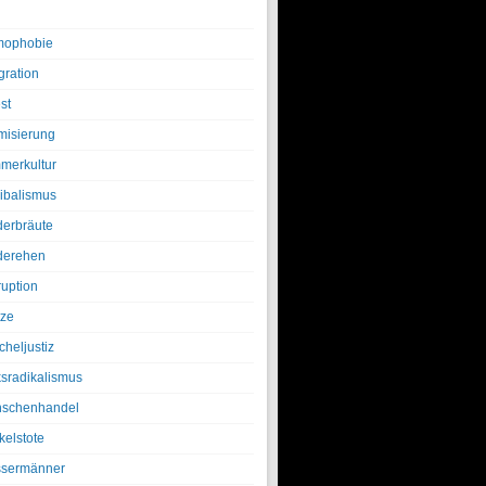
ophobie
gration
st
amisierung
merkultur
ibalismus
derbräute
derehen
ruption
tze
cheljustiz
ksradikalismus
schenhandel
kelstote
sermänner