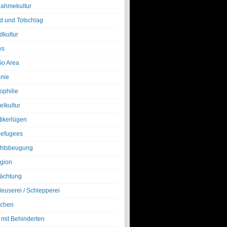
nahmekultur
d und Totschlag
dkultur
ws
o Area
nie
ophilie
elkultur
tikerlügen
efugees
htsbeugung
igion
ächtung
leuserei / Schlepperei
chen
 mit Behinderten