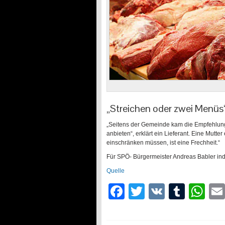
„Streichen oder zwei Menüs
„Seitens der Gemeinde kam die Empfehlung
anbieten“, erklärt ein Lieferant. Eine Mutte
einschränken müssen, ist eine Frechheit.“
Für
SPÖ-
Bürgermeister Andreas Babler inde
Quelle
Facebook
Twitter
VK
Tumb
Wh