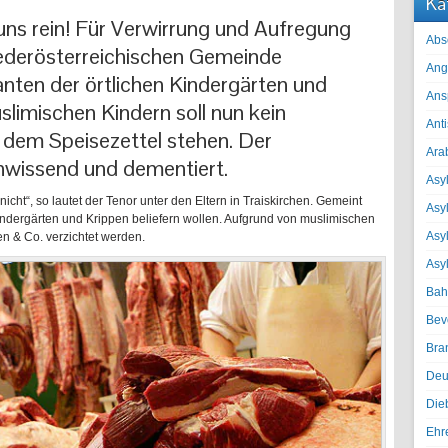
Ka
ns rein! Für Verwirrung und Aufregung
Abs
iederösterreichischen Gemeinde
Ang
ranten der örtlichen Kindergärten und
Ans
limischen Kindern soll nun kein
Ant
 dem Speisezettel stehen. Der
Ara
unwissend und dementiert.
Asyl
icht“, so lautet der Tenor unter den Eltern in Traiskirchen. Gemeint
Asy
Kindergärten und Krippen beliefern wollen. Aufgrund von muslimischen
Asyl
n & Co. verzichtet werden.
Asy
Bah
Bev
Bra
Deu
Die
Ehr