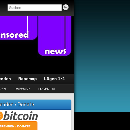
enden
Rapemap
Lügen 1×1
DEN
RAPEMAP
LÜGEN 1×1
enden / Donate