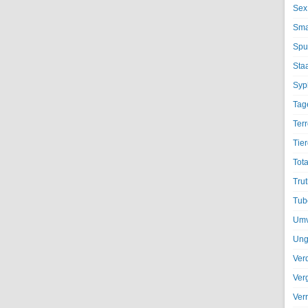
Sex
Sma
Spu
Sta
Syph
Tag
Terr
Tier
Tota
Trut
Tub
Umv
Ung
Ver
Ver
Ver