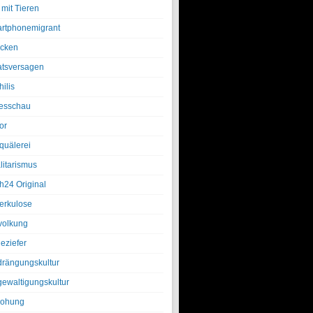
 mit Tieren
rtphonemigrant
cken
atsversagen
ilis
esschau
or
quälerei
litarismus
h24 Original
erkulose
olkung
eziefer
drängungskultur
gewaltigungskultur
rohung