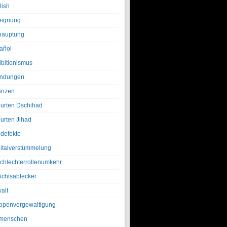
lish
eignung
hauptung
añol
ibitionismus
ndungen
anzen
urten Dschihad
urten Jihad
defekte
italverstümmelung
chlechterrollenumkehr
ichtsablecker
alt
ppenvergewaltigung
menschen