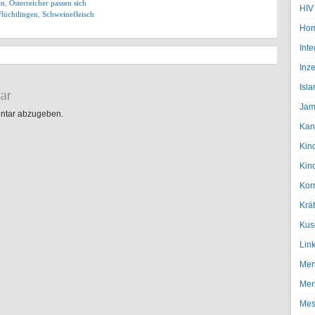
en
,
Österreicher passen sich
HIV
Flüchtlingen
,
Schweinefleisch
Hom
Inte
Inze
Isl
ar
Jam
ntar abzugeben.
Kan
Kin
Kin
Kor
Krä
Kus
Lin
Men
Mer
Mes