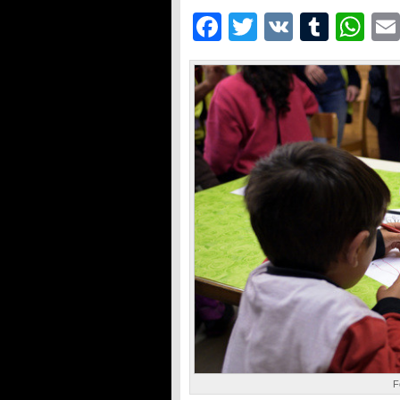
Facebook
Twitter
VK
Tumb
Wh
F