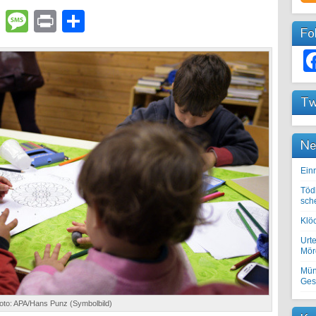
lr
atsApp
Email
Message
Print
Teilen
Fo
Tw
Ne
Einr
Töd
sch
Klöc
Urte
Mörd
Mün
Ges
oto: APA/Hans Punz (Symbolbild)