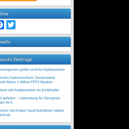
llow
Facebook
Twitter
eets
ueste Beiträge
eisesperren gelten nicht für Asylbewerber
liches Gutmenschtum: Deutschland
enkt Italien 1 Million FFP2 Masken
kner will Asylbewerber als Erntehelfer
il gefallen – Lebenslang für Georgines
er Ali K.
chen: Axt-Araber hackt Autofahrer halbes
icht ab