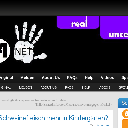
riginal
Melden
About Us
FAQs
Help
Videos
Sp
IGINAL
MELDEN
ABOUT US
FAQS
HELP
VIDEOS
SPEN
ewaltigt? Aussage eines traumatisierten Soldaten
Sp
Thilo Sarrazin fordert Misstrauensvotum gegen Merkel
»
 Schweinefleisch mehr in Kindergärten?
Von
Redaktion