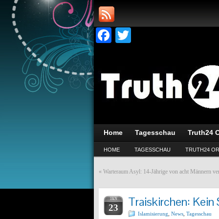
Facebook
Twitter
Home
Tagesschau
Truth24 O
HOME
TAGESSCHAU
TRUTH24 OR
«
Warteraum Asyl: 14-Jährige von acht Männern verg
Traiskirchen: Kein
JAN
23
Islamisierung
,
News
,
Tagesschau