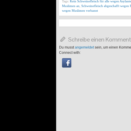
Tags:
Kein Schweinefleisch für alle wegen Asylant
Muslimen an
,
Schweinefleisch abgeschafft wegen 
wegen Muslimen verbannt
Schreibe einen Komment
Du musst
angemeldet
sein, um einen Komme
Connect with: