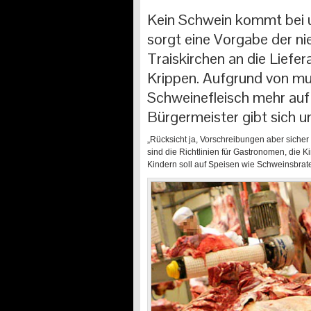
Kein Schwein kommt bei u
sorgt eine Vorgabe der n
Traiskirchen an die Liefe
Krippen. Aufgrund von mus
Schweinefleisch mehr auf
Bürgermeister gibt sich 
„Rücksicht ja, Vorschreibungen aber sicher n
sind die Richtlinien für Gastronomen, die 
Kindern soll auf Speisen wie Schweinsbrate