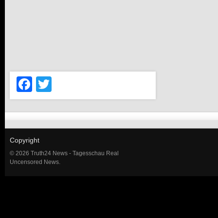
Facebook
Twitter
Copyright
© 2026 Truth24 News - Tagesschau Real
Uncensored News.