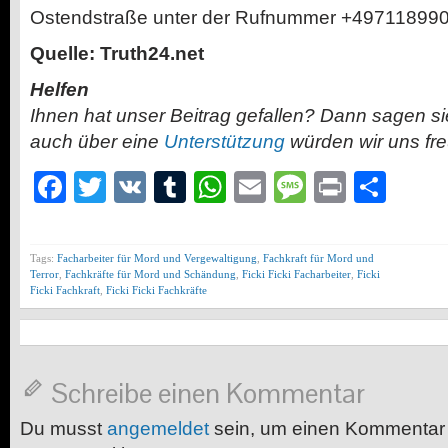
Ostendstraße unter der Rufnummer +49711899
Quelle: Truth24.net
Helfen
Ihnen hat unser Beitrag gefallen? Dann sagen s
auch über eine
Unterstützung
würden wir uns fr
Facebook
Twitter
VK
Tumblr
WhatsApp
Email
Message
Print
Teil
Tags:
Facharbeiter für Mord und Vergewaltigung
,
Fachkraft für Mord und
Terror
,
Fachkräfte für Mord und Schändung
,
Ficki Ficki Facharbeiter
,
Ficki
Ficki Fachkraft
,
Ficki Ficki Fachkräfte
Schreibe einen Kommentar
Du musst
angemeldet
sein, um einen Kommentar