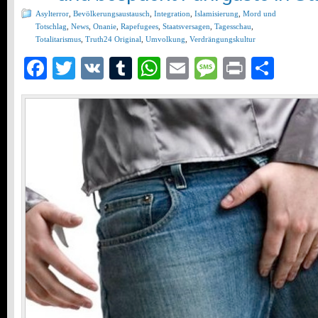
Asylterror
,
Bevölkerungsaustausch
,
Integration
,
Islamisierung
,
Mord und
Totschlag
,
News
,
Onanie
,
Rapefugees
,
Staatsversagen
,
Tagesschau
,
Totalitarismus
,
Truth24 Original
,
Umvolkung
,
Verdrängungskultur
Facebook
Twitter
VK
Tumblr
WhatsApp
Email
Message
Print
Teil