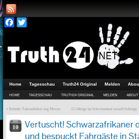
Facebook
Twitter
Home
Tagesschau
Truth24 Original
Melden
Abou
HOME
TAGESSCHAU
TRUTH24 ORIGINAL
MELDEN
ABOUT
«
Bohmte: Fahrradfahrer zog Messer
15-Jährige im Schwimmbad sexuell belästigt, Tä
Vertuscht! Schwarzafrikaner o
NOV
10
und bespuckt Fahrgäste in S