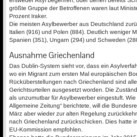
entweder Asyl begehren, oder denen bereits Sch
größte Gruppe der Betroffenen waren laut Minist
Prozent Iraker.
Die meisten Asylbewerber aus Deutschland zu
Italien (916) und Polen (884). Deutlich weniger
Spanien (351), Ungarn (294) und Schweden (280)
Ausnahme Griechenland
Das Dublin-System sieht vor, dass ein Asylverfahr
wo ein Migrant zum ersten Mal europäischen Bod
Rücküberstellungen nach Griechenland sind all
Gerichtsurteilen ausgesetzt worden. Die Zustä
als unzumutbar für Asylbewerber eingestuft. Wie z
Allgemeine Zeitung“ berichtete, will die Bundes
März aber wieder zur alten Regelung zurückkeh
nach Griechenland zurückschicken. Dies hatte 
EU-Kommission empfohlen.