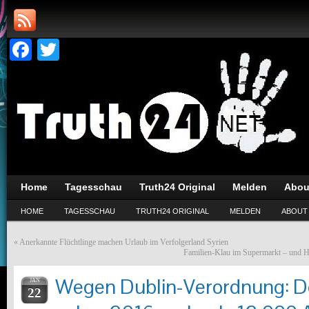
Facebook
Twitter
Home
Tagesschau
Truth24 Original
Melden
Abou
HOME
TAGESSCHAU
TRUTH24 ORIGINAL
MELDEN
ABOUT
«
Anerkannte Flüchtlinge machen Urlaub im Verfolgerland Syrien
Familien-Klau im Supermarkt – und Ha
Wegen Dublin-Verordnung: D
JAN
22