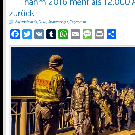
nahm 2016 mehr als 12.000 
zurück
Asylmissbrauch
,
News
,
Staatsversagen
,
Tagesschau
Facebook
Twitter
VK
Tumblr
WhatsApp
Email
Message
Print
Teil