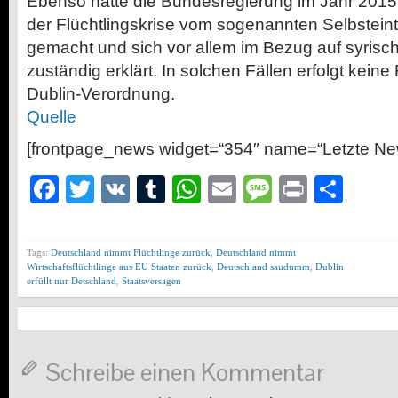
Ebenso hatte die Bundesregierung im Jahr 201
der Flüchtlingskrise vom sogenannten Selbsteint
gemacht und sich vor allem im Bezug auf syrisch
zuständig erklärt. In solchen Fällen erfolgt kei
Dublin-Verordnung.
Quelle
[frontpage_news widget=“354″ name=“Letzte Ne
Facebook
Twitter
VK
Tumblr
WhatsApp
Email
Message
Print
Teil
Tags:
Deutschland nimmt Flüchtlinge zurück
,
Deutschland nimmt
Wirtschaftsflüchtlinge aus EU Staaten zurück
,
Deutschland saudumm
,
Dublin
erfüllt nur Detschland
,
Staatsversagen
Schreibe einen Kommentar