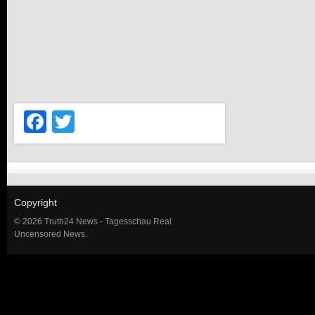
Facebook
Twitter
Copyright
© 2026 Truth24 News - Tagesschau Real
Uncensored News.