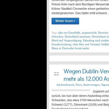
November vergangenen Jahres von hinten a
Polizei Köln nach dem flüchtigen Messerst
Kölner Stadtteil Chorweiler einen gehbehind
niedergestochen. Das Opfer erlitt schwere
Weiter lesen »
Tags:
alles nur Einzelfälle
,
ausgemerkelt
,
Deutsche 
Schrecken
,
Deutschland saudumm
,
Deutschland sch
Mord und Vergewaltigung
,
Fahndung nach auslän
Gewaltverrohung
,
ohne Hirn und Verstand
,
Südlän
Mann in Chorweiler brutal nieder
Wegen Dublin-Ver
JAN
22
mehr als 12.000 A
Asylmissbrauch
,
News
,
Staatsversagen
,
Tagess
Zugleich sc
zurück, wo nun über deren Asylantrag ent
Schweden, das etwa 3700 Menschen nach De
Schweiz (1277), Dänemark (1109) und Belgi