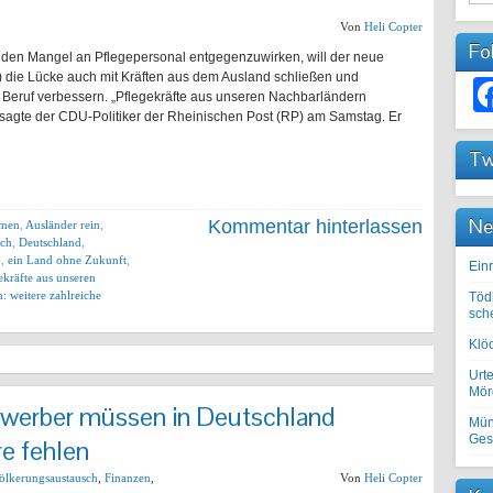
Von
Heli Copter
Fo
 den Mangel an Pflegepersonal entgegenzuwirken, will der neue
 die Lücke auch mit Kräften aus dem Ausland schließen und
m Beruf verbessern. „Pflegekräfte aus unseren Nachbarländern
, sagte der CDU-Politiker der Rheinischen Post (RP) am Samstag. Er
Tw
Ne
Kommentar hinterlassen
imen
,
Ausländer rein
,
sch
,
Deutschland
,
b
,
ein Land ohne Zukunft
,
Einr
ekräfte aus unseren
: weitere zahlreiche
Töd
sch
Klöc
Urte
Mörd
werber müssen in Deutschland
Mün
Ges
re fehlen
ölkerungsaustausch
,
Finanzen
,
Von
Heli Copter