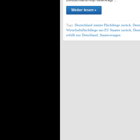
Deutschland Asyl beantragt …
Weiter lesen »
Tags:
Deutschland nimmt Flüchtlinge zurück
,
Deut
Wirtschaftsflüchtlinge aus EU Staaten zurück
,
Deu
erfüllt nur Detschland
,
Staatsversagen