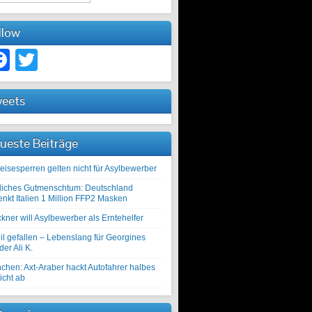
llow
Facebook
Twitter
eets
ueste Beiträge
eisesperren gelten nicht für Asylbewerber
liches Gutmenschtum: Deutschland
enkt Italien 1 Million FFP2 Masken
kner will Asylbewerber als Erntehelfer
il gefallen – Lebenslang für Georgines
er Ali K.
chen: Axt-Araber hackt Autofahrer halbes
icht ab