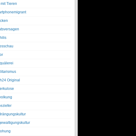
 mit Tieren
rtphonemigrant
cken
atsversagen
ilis
esschau
or
quälerei
litarismus
h24 Original
erkulose
olkung
eziefer
drängungskultur
gewaltigungskultur
rohung