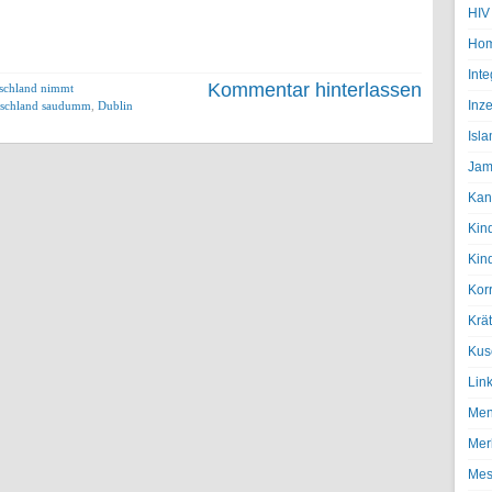
HIV
Hom
Inte
Kommentar hinterlassen
schland nimmt
Inze
tschland saudumm
,
Dublin
Isl
Jam
Kan
Kin
Kin
Kor
Krä
Kus
Lin
Men
Mer
Mes