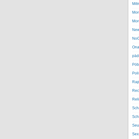
Mit
Mor
Mor
Ne
NoG
Ona
päd
Pöb
Poli
Rap
Rec
Rel
Sch
Sch
Seu
Sex