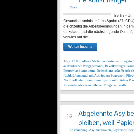
News
Berlin – Um
Gesundheitsminister Jens Spahn (37, CDU)
gleichzeitig die Arbeitsbedingungen in de
einzuladen, ist die nächstliegende Option“
verwies auf die …
Weiter lesen »
Tags:
17.000 offene Stellen in deutschen Pflegehe
ausländisches Pflegepersonal
,
Bevölkerungsaustau
Deutschland saudumm
,
Deutschland schafft sich a
Fachkräftemangel mit Ausländern begegnen
,
Pfleg
Nachbarländern
,
saudumm
,
Spahn mit blödem Plan
Ausländer als vermeintlicher Pflegefachkräfte
Abgelehnte Asylbe
MRZ
26
bleiben, weil Papie
Abschiebung
,
Asylmissbrauch
,
Asylterror
,
Bev