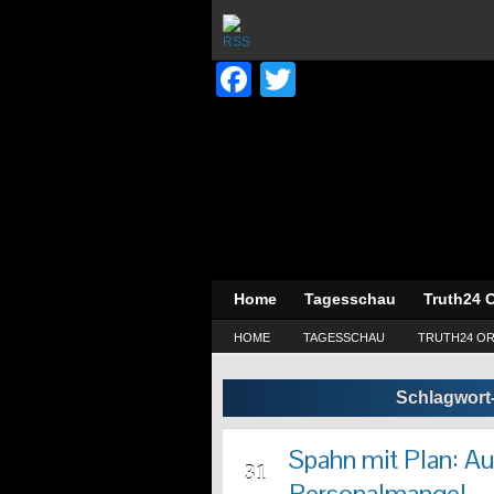
Facebook
Twitter
Home
Tagesschau
Truth24 O
HOME
TAGESSCHAU
TRUTH24 OR
Schlagwort
Spahn mit Plan: A
MRZ
31
Personalmangel