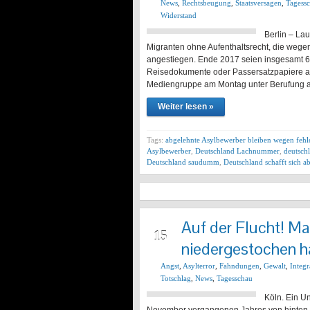
News
,
Rechtsbeugung
,
Staatsversagen
,
Tagess
Widerstand
Berlin – La
Migranten ohne Aufenthaltsrecht, die wege
angestiegen. Ende 2017 seien insgesamt 6
Reisedokumente oder Passersatzpapiere au
Mediengruppe am Montag unter Berufung a
Weiter lesen »
Tags:
abgelehnte Asylbewerber bleiben wegen fehl
Asylbewerber
,
Deutschland Lachnummer
,
deutschl
Deutschland saudumm
,
Deutschland schafft sich a
Auf der Flucht! Ma
MRZ
15
niedergestochen h
Angst
,
Asylterror
,
Fahndungen
,
Gewalt
,
Integr
Totschlag
,
News
,
Tagesschau
Köln. Ein U