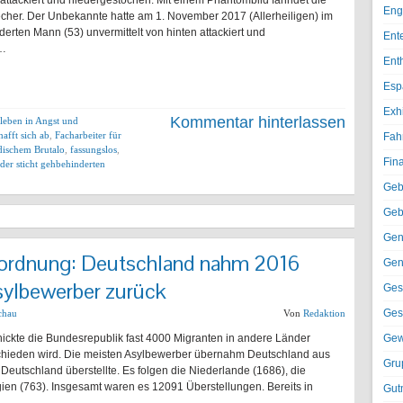
ttackiert und niedergestochen. Mit einem Phantombild fahndet die
Eng
echer. Der Unbekannte hatte am 1. November 2017 (Allerheiligen) im
erten Mann (53) unvermittelt von hinten attackiert und
Ent
 …
Ent
Esp
Exh
Kommentar hinterlassen
leben in Angst und
afft sich ab
,
Facharbeiter für
Fah
dischem Brutalo
,
fassungslos
,
Fin
der sticht gehbehinderten
Geb
Geb
Gen
ordnung: Deutschland nahm 2016
Gen
sylbewerber zurück
Ges
Ges
chau
Von
Redaktion
hickte die Bundesrepublik fast 4000 Migranten in andere Länder
Gew
schieden wird. Die meisten Asylbewerber übernahm Deutschland aus
Gru
utschland überstellte. Es folgen die Niederlande (1686), die
en (763). Insgesamt waren es 12091 Überstellungen. Bereits in
Gut