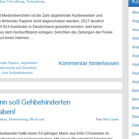
Ka
chau
,
Umvolkung
,
Vertuschung
,
Abs
ut Medienberichten ist die Zahl abgelehnter Asylbewerber und
n fehlender Papiere nicht abgeschoben werden, 2017 deutlich
Ang
4.914 Ausländer in Deutschland geduldet worden, weil keine
Ans
s dem Herkunftsland vorlagen, berichten die Zeitungen der Funke
uf einen internen …
Ant
Ara
Asyl
Kommentar hinterlassen
ender Papiere
,
abgelehnter
Asy
and macht sich lächerlich
,
b
,
kein Aufenthaltsrecht
Asyl
Asy
Bah
nn soll Gehbehinderten
Bev
Bra
aben!
Deu
ation
,
Islamisierung
,
Mord und
Von
Heli Copter
Die
nbekannter hatte einen 53-jährigen Mann aus Köln-Chorweiler im
Ehr