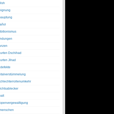
lish
eignung
hauptung
añol
ibitionismus
ndungen
anzen
urten Dschihad
urten Jihad
defekte
italverstümmelung
chlechterrollenumkehr
ichtsablecker
alt
ppenvergewaltigung
menschen