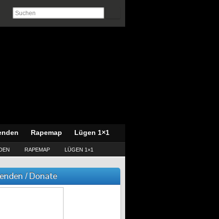
enden
Rapemap
Lügen 1×1
DEN
RAPEMAP
LÜGEN 1×1
enden / Donate