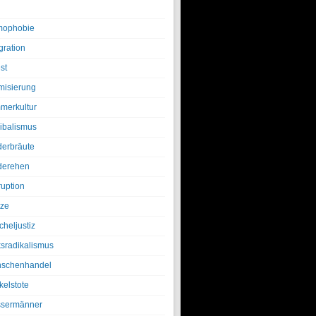
ophobie
gration
st
amisierung
merkultur
ibalismus
derbräute
derehen
ruption
tze
cheljustiz
ksradikalismus
schenhandel
kelstote
sermänner