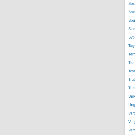
Sex
Sma
Spu
Sta
Syph
Tag
Terr
Tier
Tota
Trut
Tub
Umv
Ung
Ver
Ver
Ver