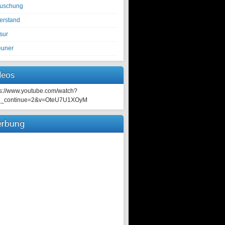
tuschung
erstand
sur
euner
deos
ps://www.youtube.com/watch?
e_continue=2&v=OteU7U1XOyM
rbung