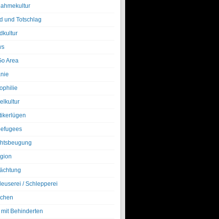
nahmekultur
d und Totschlag
dkultur
ws
o Area
nie
ophilie
elkultur
tikerlügen
efugees
htsbeugung
igion
ächtung
leuserei / Schlepperei
chen
 mit Behinderten