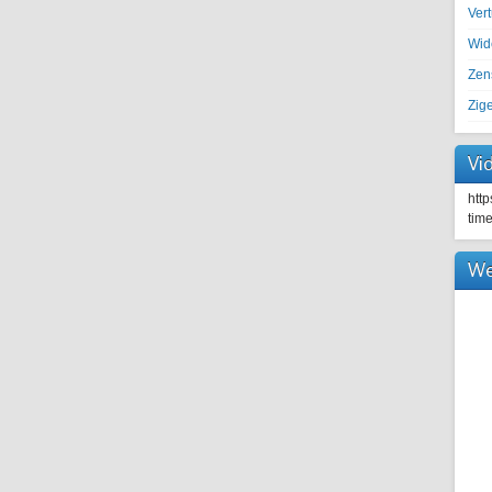
Ver
Wid
Zen
Zig
Vi
htt
tim
We