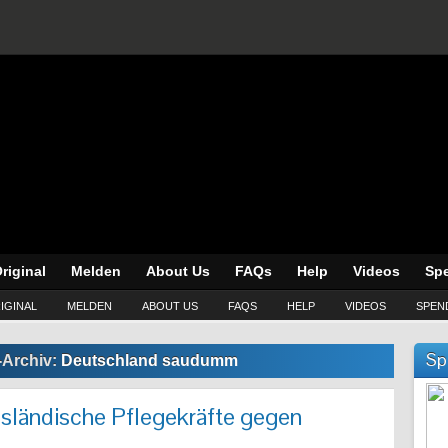
riginal
Melden
About Us
FAQs
Help
Videos
Sp
IGINAL
MELDEN
ABOUT US
FAQS
HELP
VIDEOS
SPEN
Sp
-Archiv:
Deutschland saudumm
usländische Pflegekräfte gegen