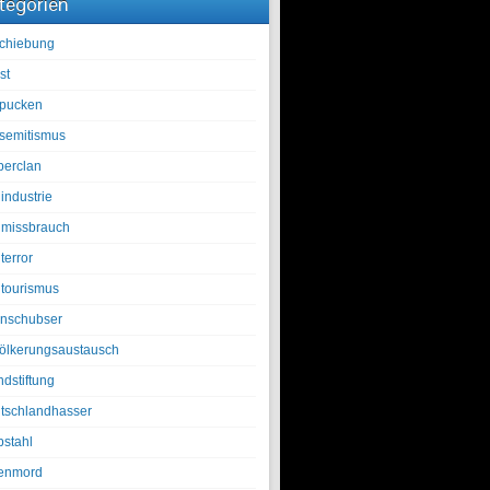
tegorien
chiebung
st
pucken
isemitismus
berclan
industrie
lmissbrauch
terror
ltourismus
nschubser
ölkerungsaustausch
ndstiftung
tschlandhasser
bstahl
enmord