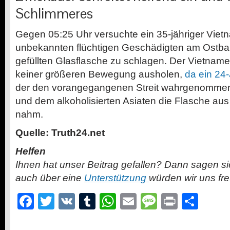
Schlimmeres
Gegen 05:25 Uhr versuchte ein 35-jähriger Vie
unbekannten flüchtigen Geschädigten am Ostbah
gefüllten Glasflasche zu schlagen. Der Vietnam
keiner größeren Bewegung ausholen,
da ein 24
der den vorangegangenen Streit wahrgenommen ha
und dem alkoholisierten Asiaten die Flasche a
nahm.
Quelle: Truth24.net
Helfen
Ihnen hat unser Beitrag gefallen? Dann sagen s
auch über eine
Unterstützung
würden wir uns fr
Facebook
Twitter
VK
Tumblr
WhatsApp
Email
Message
Print
Teil