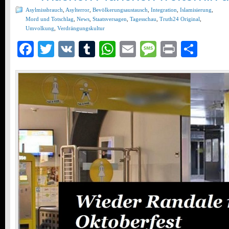
Asylmissbrauch
,
Asylterror
,
Bevölkerungsaustausch
,
Integration
,
Islamisierung
,
Mord und Totschlag
,
News
,
Staatsversagen
,
Tagesschau
,
Truth24 Original
,
Umvolkung
,
Verdrängungskultur
Facebook
Twitter
VK
Tumblr
WhatsApp
Email
Message
Print
Teil