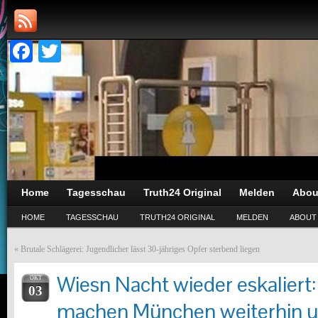
Facebook
Twitter
Home
Tagesschau
Truth24 Original
Melden
Abou
HOME
TAGESSCHAU
TRUTH24 ORIGINAL
MELDEN
ABOUT
«
Brutale Schlägerei: Jugendlicher lässt 30-jähriges Opfer sterbend liegen
Wiesn Nacht wieder eskaliert
OKT
03
machen München weiterhin u