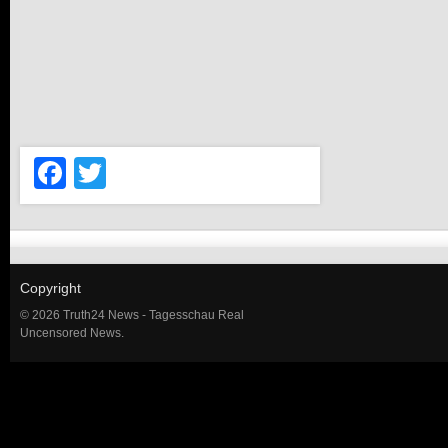
Facebook
Twitter
Copyright
© 2026 Truth24 News - Tagesschau Real
Uncensored News.