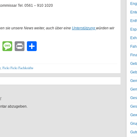
Eng
tkommissar Tel. 0561 – 910 1020
Ent
Ent
gen sie unsere News weiter, auch über eine
Unterstützung
würden wir
Esp
Exh
lr
atsApp
Email
Message
Print
Teilen
Fah
Fin
Geb
t
,
Ficki Ficki Fachkräfte
Geb
Gen
Gen
r
Ges
ntar abzugeben.
Ges
Gew
Gru
Gut