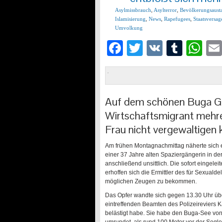
Asylmissbrauch
,
Asylterror
,
Bevölkerungsaust
Islamisierung
,
News
,
Rapefugees
,
Staatsversag
Umvolkung
Facebook
Twitter
VK
Tumb
Wh
Auf dem schönen Buga Gel
Wirtschaftsmigrant mehre
Frau nicht vergewaltigen
Am frühen Montagnachmittag näherte sich e
einer 37 Jahre alten Spaziergängerin in de
anschließend unsittlich. Die sofort eingele
erhoffen sich die Ermittler des für Sexuald
möglichen Zeugen zu bekommen.
Das Opfer wandte sich gegen 13.30 Uhr übe
eintreffenden Beamten des Polizeireviers Ka
belästigt habe. Sie habe den Buga-See von