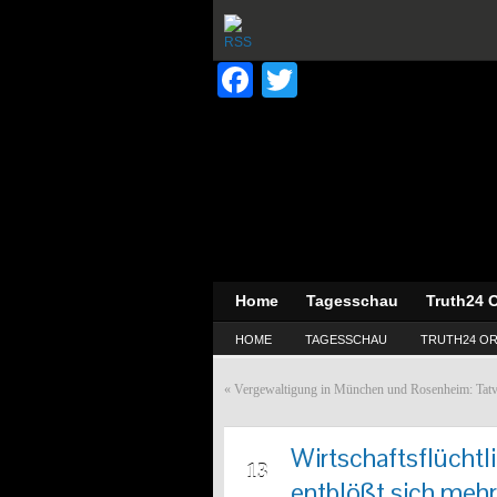
Facebook
Twitter
Home
Tagesschau
Truth24 O
HOME
TAGESSCHAU
TRUTH24 OR
«
Vergewaltigung in München und Rosenheim: Tatv
Wirtschaftsflüchtl
APR
13
entblößt sich mehr