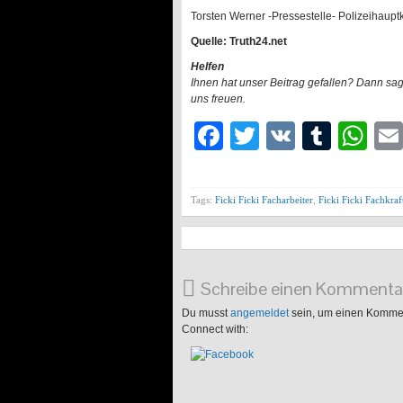
Torsten Werner -Pressestelle- Polizeihaup
Quelle: Truth24.net
Helfen
Ihnen hat unser Beitrag gefallen? Dann sa
uns freuen.
Facebook
Twitter
VK
Tumb
Wh
Tags:
Ficki Ficki Facharbeiter
,
Ficki Ficki Fachkraf
Schreibe einen Kommenta
Du musst
angemeldet
sein, um einen Komme
Connect with: