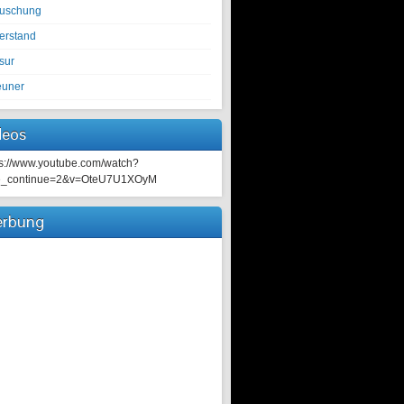
tuschung
erstand
sur
euner
deos
ps://www.youtube.com/watch?
e_continue=2&v=OteU7U1XOyM
rbung