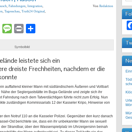
ausch
,
Fahndungen
,
Integration
,
Von
Redaktion
en
,
Tagesschau
,
Truth24 Original
,
Fo
lr
atsApp
Email
Message
Print
Teilen
Tw
Symbolbild
ände leistete sich ein
Ne
re dreiste Frechheiten, nachdem er die
Einr
 konnte
Töd
sch
in auffallend kleiner Mann mit südländischem Äußeren und Vollbart
r Nähe der Seglergaststätte im Buga-Gelände und zeigte sich ihr
Klöc
itet Fahndung nach dem Tatverdächtigen führte nicht zum Erfolg. Nun
Urte
elikte zuständigen Kommissariats 12 der Kasseler Kripo, Hinweise von
Mörd
Mün
r den Notruf 110 an die Kasseler Polizei. Gegenüber den kurz danach
Ges
ssel-Ost berichtete sie, dass ein ihr unbekannter Mann sie sexuell
 der Strandbar, über den Wasserspielplatz im Uhrzeigersinn beinah