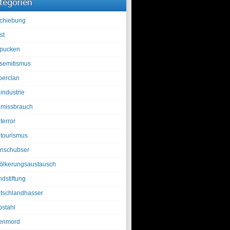
tegorien
chiebung
st
pucken
isemitismus
berclan
industrie
lmissbrauch
terror
ltourismus
nschubser
ölkerungsaustausch
ndstiftung
tschlandhasser
bstahl
enmord