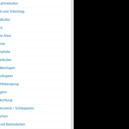
nahmekultur
d und Totschlag
dkultur
ws
o Area
nie
ophilie
elkultur
tikerlügen
efugees
htsbeugung
igion
ächtung
leuserei / Schlepperei
chen
 mit Behinderten