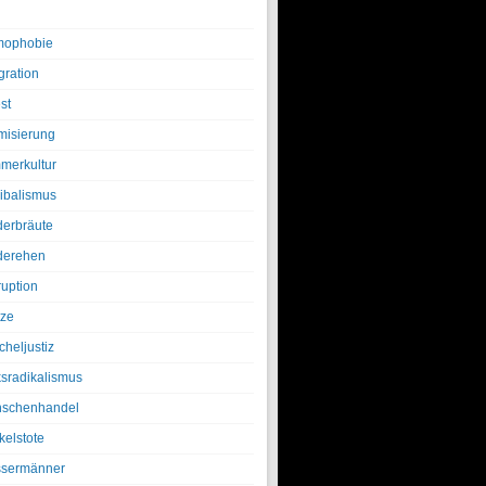
ophobie
gration
st
amisierung
merkultur
ibalismus
derbräute
derehen
ruption
tze
cheljustiz
ksradikalismus
schenhandel
kelstote
sermänner