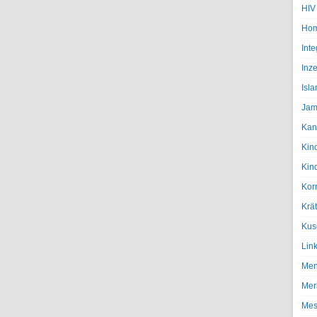
HIV
Hom
Inte
Inze
Isl
Jam
Kan
Kin
Kin
Kor
Krä
Kus
Lin
Men
Mer
Mes