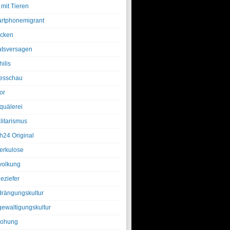
 mit Tieren
rtphonemigrant
cken
atsversagen
ilis
esschau
or
quälerei
litarismus
h24 Original
erkulose
olkung
eziefer
drängungskultur
gewaltigungskultur
rohung