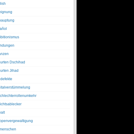
lish
eignung
hauptung
añol
ibitionismus
ndungen
anzen
urten Dschihad
urten Jihad
defekte
italverstümmelung
chlechterrollenumkehr
ichtsablecker
alt
ppenvergewaltigung
menschen