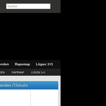
enden
Rapemap
Lügen 1×1
DEN
RAPEMAP
LÜGEN 1×1
enden / Donate