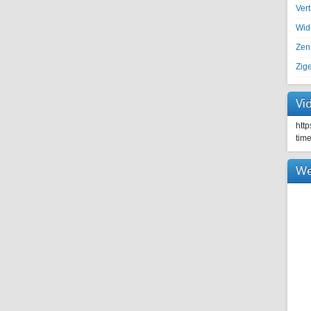
Ver
Wid
Zen
Zig
Vi
htt
tim
We