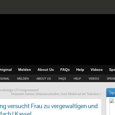
riginal
Melden
About Us
FAQs
Help
Videos
Sp
IGINAL
MELDEN
ABOUT US
FAQS
HELP
VIDEOS
SPEN
erdächtiger (27) festgenommen!
Sp
Dortmund-Attentat | Bekennerschreiben: Auch Merkel auf der Todesliste
»
ing versucht Frau zu vergewaltigen und
fach | Kassel