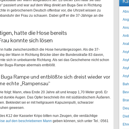
Ka
gaststätte der Mann aufgetaucht sei. Zu dieser Zeit hatte sie das
e“ passiert und war auf dem Weg direkt am Buga-See in Richtung
chte in gebrochenem Deutsch offenbar vor, die Uhrzeit wissen zu
Abs
rmbanduhr der Frau zu schauen. Dabei griff er die 37-Jährige an die
Ang
Ans
tigen, hatte die Hose bereits
Ant
Frau konnte sich lösen
Ara
n hatte zwischenzeitlich die Hose heruntergezogen. Als die 37-
Asyl
 ging der Mann in Richtung Brücke über die Bundesstraße 83 davon,
rnte sich in unbekannte Richtung. Als sei das Geschehene nicht schon
Asy
n der Buga-Rampe abermals entblößt.
Asyl
 Buga Rampe und entblößte sich dreist wieder vor
Asy
ine echte „Rampensau“
Bah
e folgt: Mann, etwa Ende 20 Jahre alt und knapp 1,70 Meter groß. Er
Bev
und dunkle Augen. Das Opfer beschrieb ihn mit südländischem Äußeren.
Bra
n. Bekleidet sei er mit hellgrauem Kapuzenpulli, schwarzer
huhen gewesen.
Deu
 des K12 der Kasseler Kripo bitten nun Zeugen, die verdächtige
Die
ise auf den beschriebenen Mann
geben können, sich unter Tel.: 0561
Ehr