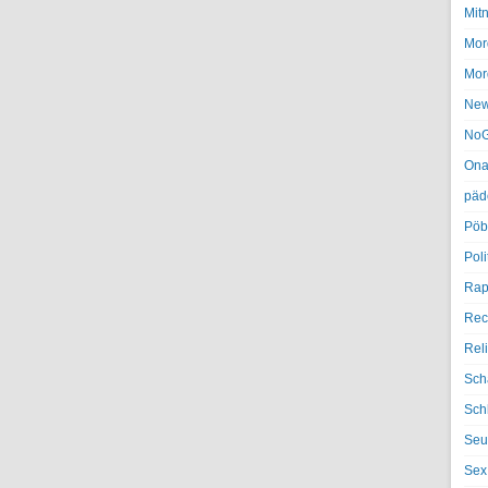
Mit
Mor
Mor
Ne
NoG
Ona
päd
Pöb
Poli
Rap
Rec
Rel
Sch
Sch
Seu
Sex