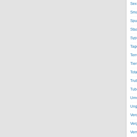
Sex
Sma
Spu
Sta
Syph
Tag
Terr
Tier
Tota
Trut
Tub
Umv
Ung
Ver
Ver
Ver