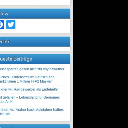
llow
Facebook
Twitter
eets
ueste Beiträge
eisesperren gelten nicht für Asylbewerber
liches Gutmenschtum: Deutschland
enkt Italien 1 Million FFP2 Masken
kner will Asylbewerber als Erntehelfer
il gefallen – Lebenslang für Georgines
er Ali K.
chen: Axt-Araber hackt Autofahrer halbes
icht ab