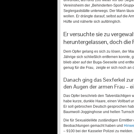
umrundet, als rund 100 Meter vor der Segler
Vereinsheim der „Behinderten-Sport-Grupp
Seglergaststätte unterwegs. Der Mann täus
wollen. Er drängte darauf, selbst auf die A
Hüfte und näherte sich aufdringlich.
Er versuchte sie zu vergewal
heruntergelassen, doch die 
Dem Opfer gelang es sich zu lösen, der Man
Jährige sich schließlich entfernen konnte,
blieb aber auf der Buga-Seeseite und entfe
genug für die Frau, zeigte er sich noch a
Danach ging das Sexferkel zur
den Augen der armen Frau – e
Das Opfer beschrieb den Tatverdächtigen wi
habe kurze, dunkle Haare, einen Vollbart 
Er soll gebrochen Deutsch gesprochen habe
Baumwoll-Jogginghose und hellen Turnsc
Die für Sexualdelikte zuständigen Ermittler
Beobachtungen gemacht haben und
Hinwe
– 9100 bei der Kasseler Polizei zu melden.