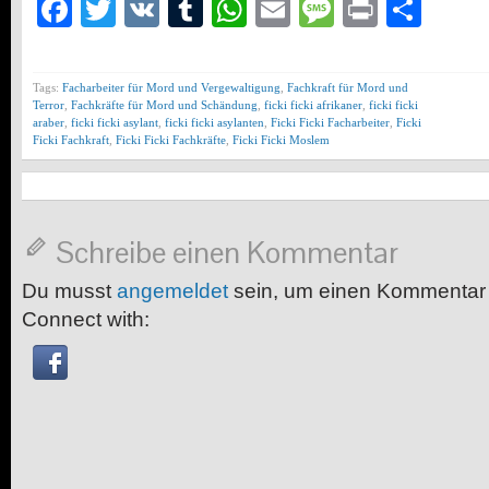
Facebook
Twitter
VK
Tumblr
WhatsApp
Email
Message
Print
Teil
Tags:
Facharbeiter für Mord und Vergewaltigung
,
Fachkraft für Mord und
Terror
,
Fachkräfte für Mord und Schändung
,
ficki ficki afrikaner
,
ficki ficki
araber
,
ficki ficki asylant
,
ficki ficki asylanten
,
Ficki Ficki Facharbeiter
,
Ficki
Ficki Fachkraft
,
Ficki Ficki Fachkräfte
,
Ficki Ficki Moslem
Schreibe einen Kommentar
Du musst
angemeldet
sein, um einen Kommentar
Connect with: