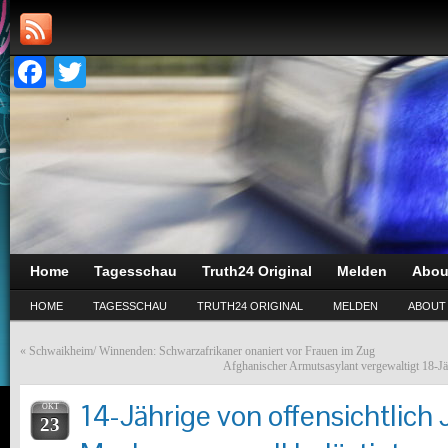
Facebook
Twitter
Home
Tagesschau
Truth24 Original
Melden
Abou
HOME
TAGESSCHAU
TRUTH24 ORIGINAL
MELDEN
ABOUT
«
Schwaikheim/ Winnenden: Schwarzafrikaner onaniert vor Frauen im Zug
Afghanischer Armutsasylant vergewaltigt 18-J
14-Jährige von offensichtlich
OKT
23