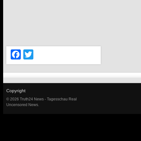
Facebook
Twitter
Copyright
© 2026 Truth24 News - Tagesschau Real
Uncensored News.