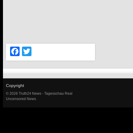
Facebook
Twitter
Copyright
© 2026 Truth24 News - Tagesschau Real
Uncensored News.