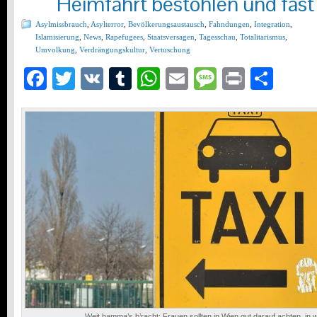
Heimfahrt bestohlen und fast
Asylmissbrauch
,
Asylterror
,
Bevölkerungsaustausch
,
Fahndungen
,
Integration
,
Islamisierung
,
News
,
Rapefugees
,
Staatsversagen
,
Tagesschau
,
Totalitarismus
,
Umvolkung
,
Verdrängungskultur
,
Vertuschung
Facebook
Twitter
VK
Tumblr
WhatsApp
Email
Message
Print
Teil
Weit hamma’s b’racht: Frauen sollten in Wien gut darauf achten, in w