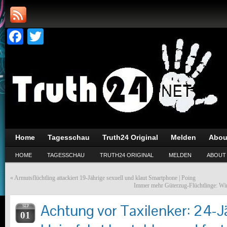
Facebook
Twitter
Home
Tagesschau
Truth24 Original
Melden
Abou
HOME
TAGESSCHAU
TRUTH24 ORIGINAL
MELDEN
ABOUT
«
Armutsflüchtling attackiert 19-Jährige sexuell und klaut Smartphone | Poing
Immer mehr Güterzug-Flüchtlinge: Wink
Achtung vor Taxilenker: 24-Jä
SEP
01