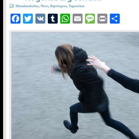
Mitnahmekultur
,
News
,
Rapefugees
,
Tagesschau
Facebook
Twitter
VK
Tumblr
WhatsApp
Email
Message
Print
Teil