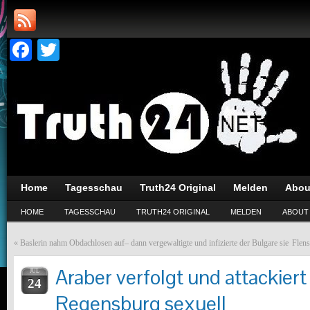
Facebook
Twitter
Home
Tagesschau
Truth24 Original
Melden
Abou
HOME
TAGESSCHAU
TRUTH24 ORIGINAL
MELDEN
ABOUT
«
Baslerin nahm Obdachlosen auf– dann vergewaltigte und infizierte der Bulgare sie
Flens
Araber verfolgt und attackiert
JUL
24
Regensburg sexuell