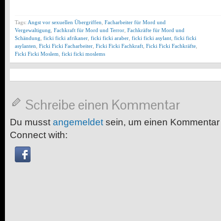
Tags:
Angst vor sexuellen Übergriffen
,
Facharbeiter für Mord und
Vergewaltigung
,
Fachkraft für Mord und Terror
,
Fachkräfte für Mord und
Schändung
,
ficki ficki afrikaner
,
ficki ficki araber
,
ficki ficki asylant
,
ficki ficki
asylanten
,
Ficki Ficki Facharbeiter
,
Ficki Ficki Fachkraft
,
Ficki Ficki Fachkräfte
,
Ficki Ficki Moslem
,
ficki ficki moslems
Schreibe einen Kommentar
Du musst
angemeldet
sein, um einen Kommentar
Connect with: