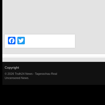
Facebook
Twitter
Copyright
© 2026 Truth24 News - Tagesschau Real
Uncensored News.