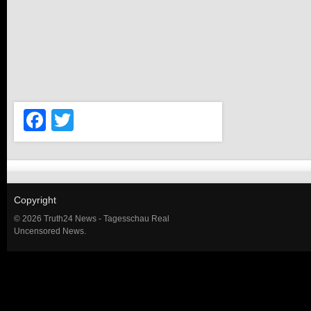
Facebook
Twitter
Copyright
© 2026 Truth24 News - Tagesschau Real
Uncensored News.