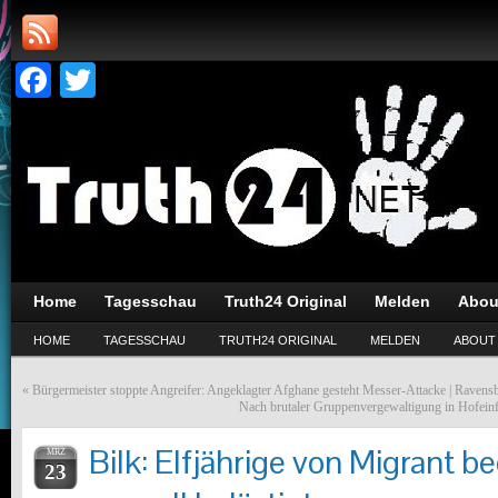
Facebook
Twitter
Home
Tagesschau
Truth24 Original
Melden
Abou
HOME
TAGESSCHAU
TRUTH24 ORIGINAL
MELDEN
ABOUT
«
Bürgermeister stoppte Angreifer: Angeklagter Afghane gesteht Messer-Attacke | Ravens
Nach brutaler Gruppenvergewaltigung in Hofeinf
Bilk: Elfjährige von Migrant b
MRZ
23