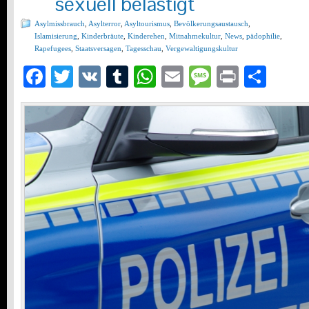
sexuell belästigt
Asylmissbrauch
,
Asylterror
,
Asyltourismus
,
Bevölkerungsaustausch
,
Islamisierung
,
Kinderbräute
,
Kinderehen
,
Mitnahmekultur
,
News
,
pädophilie
,
Rapefugees
,
Staatsversagen
,
Tagesschau
,
Vergewaltigungskultur
Facebook
Twitter
VK
Tumblr
WhatsApp
Email
Message
Print
Teil