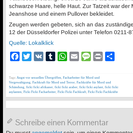
schwarze Haare, helle Haut. Zur Tatzeit war der
Jeanshose und einem Pullover bekleidet.
Zeugen werden gebeten, sich an das zuständige
12 der Düsseldorfer Polizei unter Telefon 0211-
Quelle: Lokalklick
Facebook
Twitter
VK
Tumblr
WhatsApp
Email
Message
Print
Teil
Tags:
Angst vor sexuellen Übergriffen
,
Facharbeiter für Mord und
Vergewaltigung
,
Fachkraft für Mord und Terror
,
Fachkräfte für Mord und
Schändung
,
ficki ficki afrikaner
,
ficki ficki araber
,
ficki ficki asylant
,
ficki ficki
asylanten
,
Ficki Ficki Facharbeiter
,
Ficki Ficki Fachkraft
,
Ficki Ficki Fachkräfte
Schreibe einen Kommentar
Du musst
angemeldet
sein, um einen Kommentar