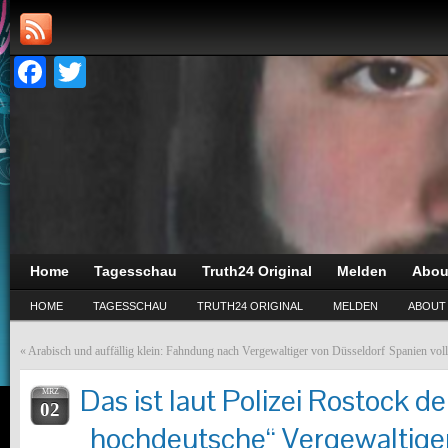
Facebook
Twitter
Home
Tagesschau
Truth24 Original
Melden
Abou
HOME
TAGESSCHAU
TRUTH24 ORIGINAL
MELDEN
ABOUT
«
Arabisch und auffällig klein: Fahndung nach Vergewaltiger von Düsseldorf
Spanien voll
Das ist laut Polizei Rostock de
MRZ
02
„hochdeutsche“ Vergewaltige