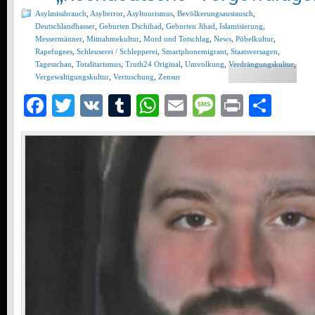
Asylmissbrauch
,
Asylterror
,
Asyltourismus
,
Bevölkerungsaustausch
,
Deutschlandhasser
,
Geburten Dschihad
,
Geburten Jihad
,
Islamisierung
,
Messermänner
,
Mitnahmekultur
,
Mord und Totschlag
,
News
,
Pöbelkultur
,
Rapefugees
,
Schleuserei / Schlepperei
,
Smartphonemigrant
,
Staatsversagen
,
Tagesschau
,
Totalitarismus
,
Truth24 Original
,
Umvolkung
,
Verdrängungskultur
,
Vergewaltigungskultur
,
Vertuschung
,
Zensur
Facebook
Twitter
VK
Tumblr
WhatsApp
Email
Message
Print
Teil