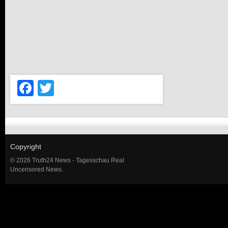
Facebook
Twitter
Copyright
© 2026 Truth24 News - Tagesschau Real
Uncensored News.