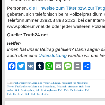
Personen,
die Hinweise zum Täter bzw. zur Tat
gebeten, sich telefonisch beim Polizeipräsidium 
Telefonnummer 038208 888 2222, bei der Intern
www.polizei.mvnet.de oder jeder weiteren Polizei
Quelle: Truth24.net
Helfen
Ihnen hat unser Beitrag gefallen? Dann sagen s
auch über eine
Unterstützung
würden wir uns fr
Facebook
Twitter
VK
Tumblr
WhatsApp
Email
Message
Print
Teil
Tags:
Facharbeiter für Mord und Vergewaltigung
,
Fachkraft für Mord und
Terror
,
Fachkräfte für Mord und Schändung
,
ficki ficki afrikaner
,
ficki ficki
araber
,
ficki ficki asylant
,
ficki ficki asylanten
,
Ficki Ficki Facharbeiter
,
Ficki
Ficki Fachkraft
,
Ficki Ficki Fachkräfte