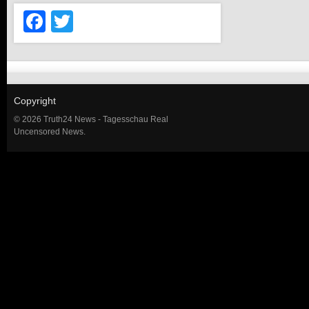
Facebook
Twitter
Copyright
© 2026 Truth24 News - Tagesschau Real
Uncensored News.