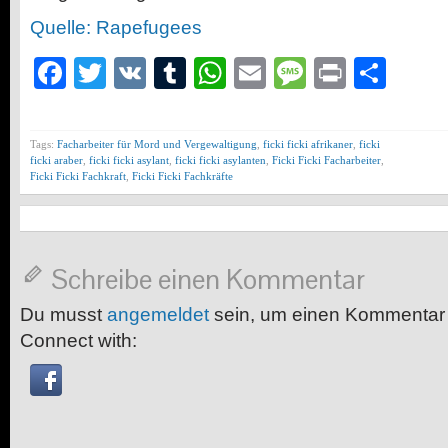
Quelle: Rapefugees
Facebook
Twitter
VK
Tumblr
WhatsApp
Email
Message
Print
Teil
Tags:
Facharbeiter für Mord und Vergewaltigung
,
ficki ficki afrikaner
,
ficki
ficki araber
,
ficki ficki asylant
,
ficki ficki asylanten
,
Ficki Ficki Facharbeiter
,
Ficki Ficki Fachkraft
,
Ficki Ficki Fachkräfte
Schreibe einen Kommentar
Du musst
angemeldet
sein, um einen Kommentar
Connect with: