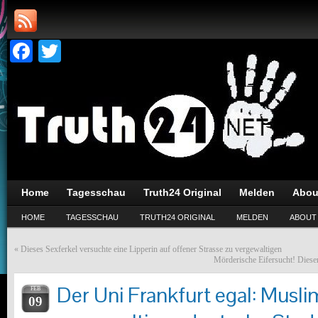
Facebook
Twitter
Home
Tagesschau
Truth24 Original
Melden
Abou
HOME
TAGESSCHAU
TRUTH24 ORIGINAL
MELDEN
ABOUT
«
Dieses Sexferkel versuchte eine Lipperin auf offener Strasse zu vergewaltigen
Mörderische Eifersucht! Dies
Der Uni Frankfurt egal: Musl
FEB
09