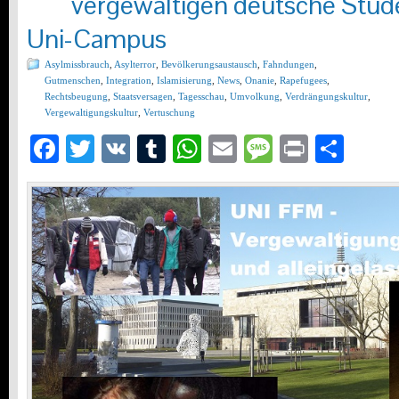
vergewaltigen deutsche Stud
Uni-Campus
Asylmissbrauch
,
Asylterror
,
Bevölkerungsaustausch
,
Fahndungen
,
Gutmenschen
,
Integration
,
Islamisierung
,
News
,
Onanie
,
Rapefugees
,
Rechtsbeugung
,
Staatsversagen
,
Tagesschau
,
Umvolkung
,
Verdrängungskultur
,
Vergewaltigungskultur
,
Vertuschung
Facebook
Twitter
VK
Tumblr
WhatsApp
Email
Message
Print
Teil