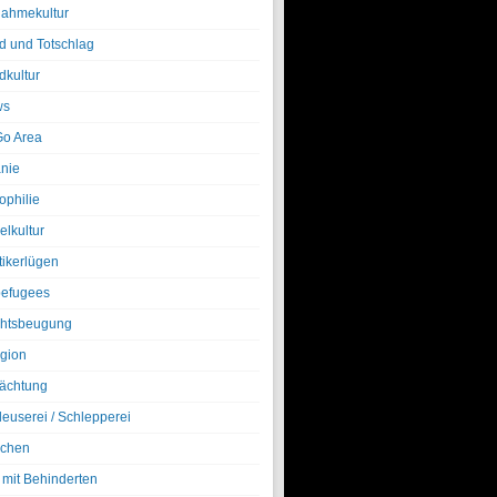
nahmekultur
d und Totschlag
dkultur
ws
o Area
nie
ophilie
elkultur
tikerlügen
efugees
htsbeugung
igion
ächtung
leuserei / Schlepperei
chen
 mit Behinderten