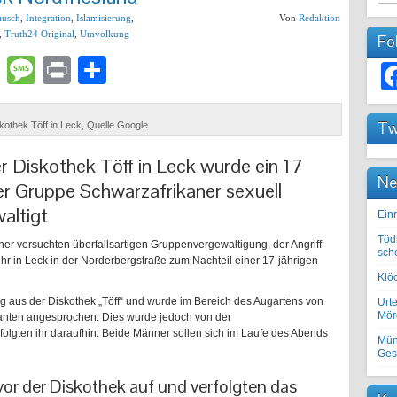
ausch
,
Integration
,
Islamisierung
,
Von
Redaktion
,
Truth24 Original
,
Umvolkung
Fo
lr
atsApp
Email
Message
Print
Teilen
Tw
kothek Töff in Leck, Quelle Google
Diskothek Töff in Leck wurde ein 17
Ne
er Gruppe Schwarzafrikaner sexuell
altigt
Einr
Töd
einer versuchten überfallsartigen Gruppenvergewaltigung, der Angriff
sch
 in Leck in der Norderbergstraße zum Nachteil einer 17-jährigen
Klöc
aus der Diskothek „Töff“ und wurde im Bereich des Augartens von
Urte
Mörd
ranten angesprochen. Dies wurde jedoch von der
folgten ihr daraufhin. Beide Männer sollen sich im Laufe des Abends
Mün
Ges
 vor der Diskothek auf und verfolgten das