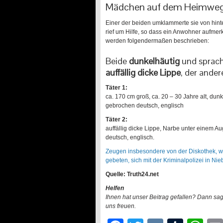
Mädchen auf dem Heimwe
Einer der beiden umklammerte sie von hinten
rief um Hilfe, so dass ein Anwohner aufmer
werden folgendermaßen beschrieben:
Beide
dunkelhäutig
und sprac
auffällig dicke Lippe
, der ander
Täter 1:
ca. 170 cm groß, ca. 20 – 30 Jahre alt, du
gebrochen deutsch, englisch
Täter 2:
auffällig dicke Lippe, Narbe unter einem 
deutsch, englisch.
Zeugen insbesondere von der Diskothek, wo
gebeten, sich mit der Kriminalpolizei in Nie
Quelle: Truth24.net
Helfen
Ihnen hat unser Beitrag gefallen? Dann sa
uns freuen.