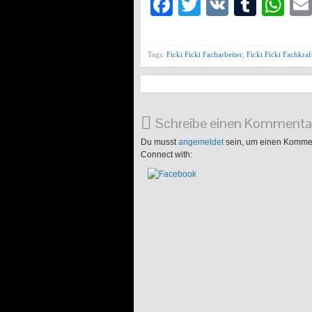
Facebook
Twitter
VK
Tumb
Wh
Tags:
Ficki Ficki Facharbeiter
,
Ficki Ficki Fachkraf
Schreibe einen Kommenta
Du musst
angemeldet
sein, um einen Komme
Connect with: