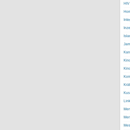
HIV
Hom
Inte
Inze
Isl
Jam
Kan
Kin
Kin
Kor
Krä
Kus
Lin
Men
Mer
Mes