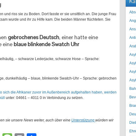
Ka
g
Abs
 und riss sie zu Boden. Dort fasste er sie unsittlich an. Die junge Frau
ksam wurde und ihr zu Hilfe kam. Die beiden Männer flüchteten. Sie
Ang
Ans
hen
gebrochenes Deutsch
, einer hatte eine
Ant
e eine
blaue blinkende Swatch Uhr
Ara
Asyl
nkelhäutig, – schwarze Lederjacke, schwarze Hose – Sprache:
Asy
Asyl
Auge, dunkelhäutig – blaue, blinkende Swatch-Uhr – Sprache: gebrochen
Asy
Bah
 sich die Afrikaner zuvor im Außenbereich aufgehalten haben, werden
Bev
büll
unter: 04661 – 4011 0 in Verbindung zu setzen.
Bra
Deu
gen sie unsere News weiter, auch über eine
Unterstützung
würden wir
Die
Ehr