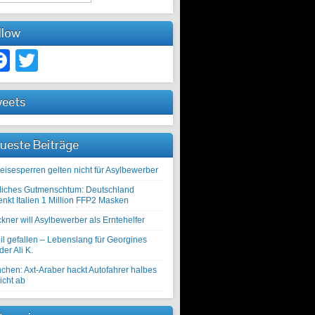
llow
Facebook
Twitter
eets
ueste Beiträge
eisesperren gelten nicht für Asylbewerber
liches Gutmenschtum: Deutschland
enkt Italien 1 Million FFP2 Masken
kner will Asylbewerber als Erntehelfer
il gefallen – Lebenslang für Georgines
er Ali K.
chen: Axt-Araber hackt Autofahrer halbes
icht ab