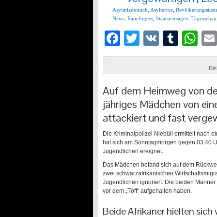
Asylmissbrauch
,
Asylterror
,
Bevölkerungsaust
News
,
Rapefugees
,
Staatsversagen
,
Tagesschau
Facebook
Twitter
VK
Tumb
Wh
Dis
Auf dem Heimweg von der 
jähriges Mädchen von ein
attackiert und fast vergew
Die Kriminalpolizei Niebüll ermittelt nach 
hat sich am Sonntagmorgen gegen 03:40 Uhr
Jugendlichen ereignet.
Das Mädchen befand sich auf dem Rückweg 
zwei schwarzafrikanischen Wirtschaftsmig
Jugendlichen ignoriert. Die beiden Männer 
vor dem „Töff“ aufgehalten haben.
Beide Afrikaner hielten sich