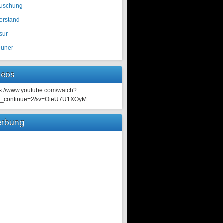
tuschung
erstand
sur
euner
deos
ps://www.youtube.com/watch?
e_continue=2&v=OteU7U1XOyM
rbung