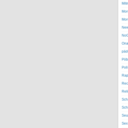
Mit
Mor
Mor
Ne
NoG
Ona
päd
Pöb
Poli
Rap
Rec
Rel
Sch
Sch
Seu
Sex