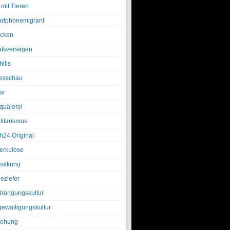
 mit Tieren
rtphonemigrant
cken
atsversagen
ilis
esschau
or
quälerei
litarismus
h24 Original
erkulose
olkung
eziefer
drängungskultur
gewaltigungskultur
rohung