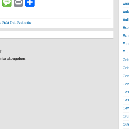
lr
atsApp
Email
Message
Print
Teilen
Eng
Ent
Ent
t
,
Ficki Ficki Fachkräfte
Esp
Exh
Fah
r
Fin
ntar abzugeben.
Geb
Geb
Gen
Gen
Ges
Ges
Gew
Gru
Gut