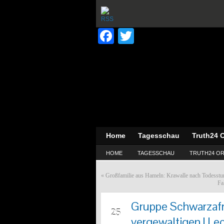
Facebook
Twitter
Home
Tagesschau
Truth24 O
HOME
TAGESSCHAU
TRUTH24 OR
«
Großfamilie aus Hameln: Krawalle nach Todesstur
Fa
Gruppe Schwarzafr
APR
25
vergewaltigen | Le