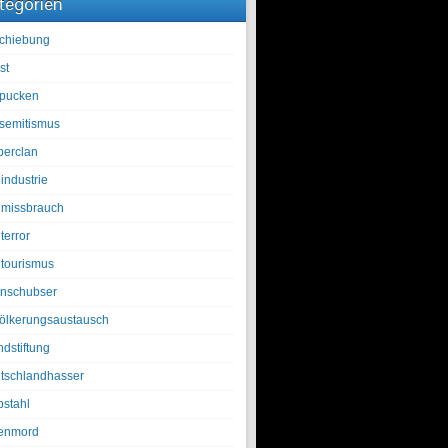
tegorien
chiebung
st
pucken
isemitismus
berclan
industrie
lmissbrauch
terror
ltourismus
nschubser
ölkerungsaustausch
ndstiftung
tschlandhasser
bstahl
enmord