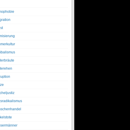
ophobie
gration
st
amisierung
merkultur
ibalismus
derbräute
derehen
ruption
tze
cheljustiz
ksradikalismus
schenhandel
kelstote
sermänner