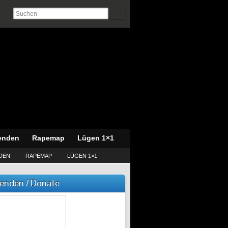
enden
Rapemap
Lügen 1×1
DEN
RAPEMAP
LÜGEN 1×1
enden / Donate