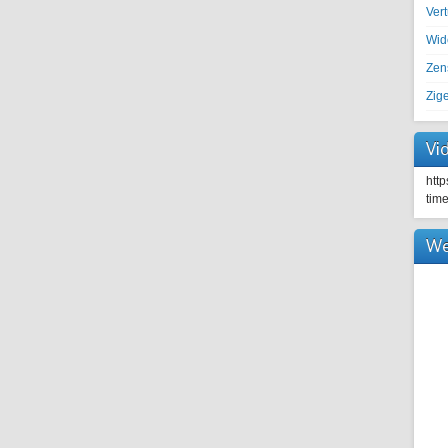
Ver
Wid
Zen
Zig
Vi
htt
tim
We