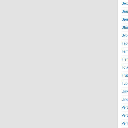
Sex
Sma
Spu
Sta
Syph
Tag
Terr
Tier
Tota
Trut
Tub
Umv
Ung
Ver
Ver
Ver