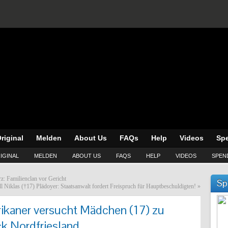
riginal
Melden
About Us
FAQs
Help
Videos
Sp
IGINAL
MELDEN
ABOUT US
FAQS
HELP
VIDEOS
SPEN
z: Familienclan vor Gericht
Sp
ll Niklas (†17) Plädoyer: Staatsanwalt fordert Freispruch für Hauptbeschuldigten!
»
ikaner versucht Mädchen (17) zu
ck Nordfriesland