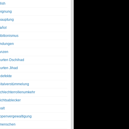
lish
eignung
hauptung
añol
ibitionismus
ndungen
anzen
urten Dschihad
urten Jihad
defekte
italverstümmelung
chlechterrollenumkehr
ichtsablecker
alt
ppenvergewaltigung
menschen