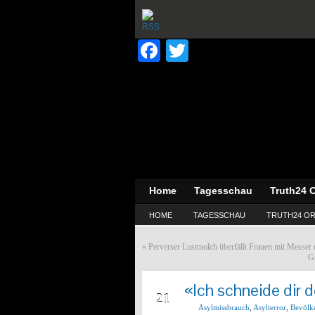
Facebook
Twitter
Home
Tagesschau
Truth24 O
HOME
TAGESSCHAU
TRUTH24 OR
«
Perverser Lustmolch überfällt Frauen mit Messer 
G
«Ich schneide dir 
APR
21
Asylmissbrauch
,
Asylterror
,
Bevölk