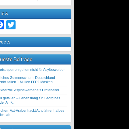
llow
Facebook
Twitter
eets
ueste Beiträge
eisesperren gelten nicht für Asylbewerber
liches Gutmenschtum: Deutschland
enkt Italien 1 Million FFP2 Masken
kner will Asylbewerber als Erntehelfer
il gefallen – Lebenslang für Georgines
er Ali K.
chen: Axt-Araber hackt Autofahrer halbes
icht ab