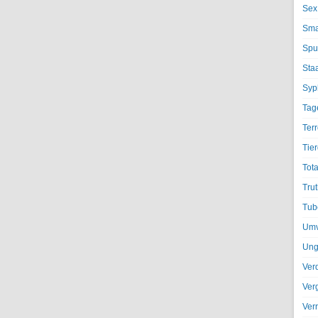
Sex
Sma
Spu
Sta
Syph
Tag
Terr
Tier
Tota
Trut
Tub
Umv
Ung
Ver
Ver
Ver