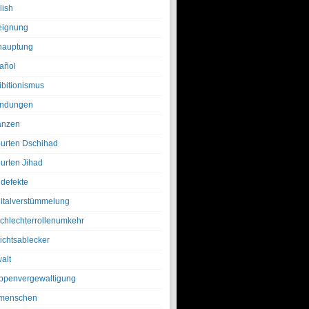
lish
eignung
hauptung
añol
ibitionismus
ndungen
anzen
urten Dschihad
urten Jihad
defekte
italverstümmelung
chlechterrollenumkehr
ichtsablecker
alt
ppenvergewaltigung
menschen