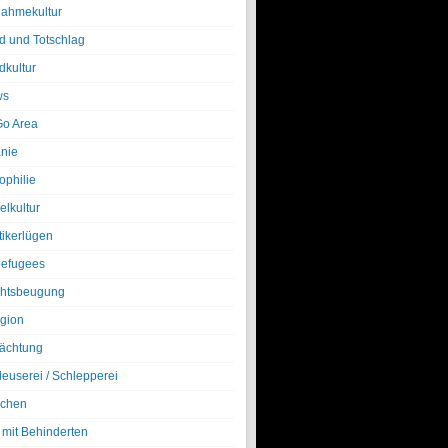
nahmekultur
d und Totschlag
dkultur
ws
o Area
nie
ophilie
elkultur
tikerlügen
efugees
htsbeugung
igion
ächtung
leuserei / Schlepperei
chen
 mit Behinderten