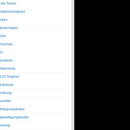
 mit Tieren
rtphonemigrant
cken
atsversagen
ilis
esschau
or
quälerei
litarismus
h24 Original
erkulose
olkung
eziefer
drängungskultur
gewaltigungskultur
rohung