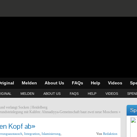
riginal
Melden
About Us
FAQs
Help
Videos
Sp
IGINAL
MELDEN
ABOUT US
FAQS
HELP
VIDEOS
SPEN
und verlangt Socken | Heidelberg
Sp
rundsteinlegung mit Kalifen: Ahmadiyya-Gemeinschaft baut zwei neue Moscheen
»
den Kopf ab»
erungsaustausch
,
Integration
,
Islamisierung
,
Von
Redaktion