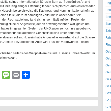
stellte seines internationalen Büros in Bern auf fragwürdige Art und
Eng
it teils langjähriger Erfahrung fanden sich plötzlich auf Posten wieder,
Ent
zte Hussein beispielsweise die Kabinetts- und Kommunikationschefin auf
ine Stelle, die zum damaligen Zeitpunkt in absehbarer Zeit
Ent
in der Rechtsabteilung fand sich unvermittelt auf dem Posten der
Esp
nzug stufte er Angestellte, denen er wohlgesonnen war, gleich um
as hat es im gesamten System der UNO zuvor so noch nie gegeben»,
Exh
rsachen für die laufenden Gerichtsfälle sind unter anderem
rstossen sollen. Hussein habe Angestellte kurzerhand auf die Strasse
Fah
en Gremien einzubeziehen. Auch wird Hussein vorgeworfen, Fristen
Fin
Geb
t bleiben seitens des Weltpostvereins und Husseins unbeantwortet. Im
ellen vakant.
Geb
Gen
lr
atsApp
Email
Message
Print
Teilen
Gen
Ges
Ges
Gew
Gru
Gut