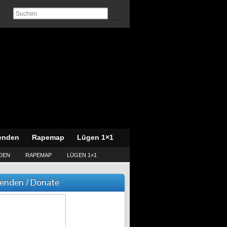
enden
Rapemap
Lügen 1×1
DEN
RAPEMAP
LÜGEN 1×1
enden / Donate