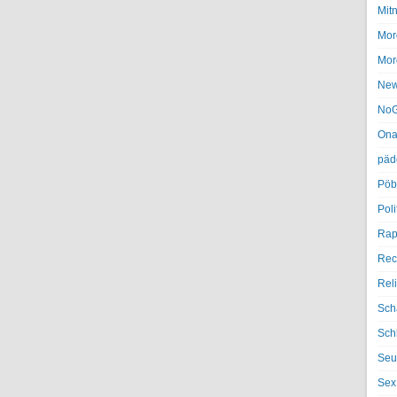
Mit
Mor
Mor
Ne
NoG
Ona
päd
Pöb
Poli
Rap
Rec
Rel
Sch
Sch
Seu
Sex