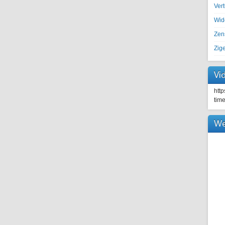
Ver
Wid
Zen
Zig
Vi
htt
tim
We