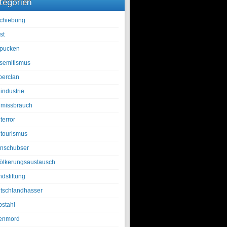
tegorien
chiebung
st
pucken
isemitismus
berclan
industrie
lmissbrauch
terror
ltourismus
nschubser
ölkerungsaustausch
ndstiftung
tschlandhasser
bstahl
enmord