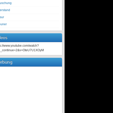
tuschung
erstand
sur
euner
deos
ps://www.youtube.com/watch?
e_continue=2&v=OteU7U1XOyM
rbung