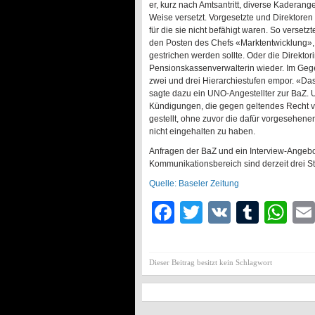
er, kurz nach Amtsantritt, diverse Kaderange
Weise versetzt. Vorgesetzte und Direktoren m
für die sie nicht befähigt waren. So verset
den Posten des Chefs «Marktentwicklung», e
gestrichen werden sollte. Oder die Direktor
Pensionskassenverwalterin wieder. Im Gege
zwei und drei Hier­archiestufen empor. «D
sagte dazu ein UNO-Angestellter zur BaZ. U
Kündigungen, die gegen geltendes Recht ve
gestellt, ohne zuvor die dafür vorgesehen
nicht eingehalten zu haben.
Anfragen der BaZ und ein Interview-Angebo
Kommunikationsbereich sind derzeit drei St
Quelle: Baseler Zeitung
Facebook
Twitter
VK
Tumb
Wh
Dieser Beitrag besitzt kein Schlagwort