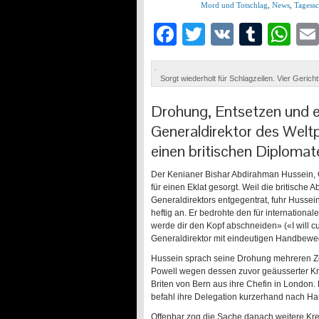
Mord und Totschlag
,
News
,
Tagess
Facebook
Twitter
VK
Tumb
Wh
Sorgt wiederholt für Schlagzeilen. Vier Geric
Drohung, Entsetzen und ei
Generaldirektor des Weltp
einen britischen Diplomat
Der Kenianer Bishar Abdirahman Hussein, G
für einen Eklat gesorgt. Weil die britisc
Generaldirektors entgegentrat, fuhr Hussei
heftig an. Er bedrohte den für internationa
werde dir den Kopf abschneiden» («I will cu
Generaldirektor mit eindeutigen Handbew
Hussein sprach seine Drohung mehreren Z
Powell wegen dessen zuvor geäusserter Kriti
Briten von Bern aus ihre Chefin in London
befahl ihre Delegation kurzerhand nach Hau
Offenbar zog die Sache danach weitere Krei