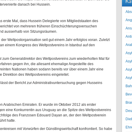
Ka
ntervenierte danach bei Hussein.
Abs
Ang
 das erste Mal, dass Hussein Delegierte von Mitgliedstaaten des
 berichtet von mehreren früheren Einschüchterungsversuchen
Ans
d aus­serhalb von Sitzungsräumen.
Ant
der Weltpostorganisation seit gut einem Jahr erfolglos voran. Zuletzt
Ara
n einem Kongress des Weltpostvereins in Istanbul auf den
Asyl
hl zum Generaldirektor des Weltpostvereins zum wiederholten Mal für
Asy
erfahren gegen ihn, die allesamt ehemalige Angestellte des
reinten Nationen haben sodann bereits vor über einem Jahr eine
Asyl
e Direktion des Weltpostvereins eingeleitet.
Asy
lässt der Bericht zur Admini­strativuntersuchung gegen Husseins
Bah
Bev
Bra
en Arabischen Emiraten. Er wurde im Oktober 2012 als erster
en eine Konkurrentin aus Uruguay an die Spitze des Weltpostvereins
Deu
Nachfolge des Franzosen Edouard Dayan an, der den Weltpostverein
Die
hrt hatte.
Ehr
enkreisen mit Vorwürfen der Günstlingswirtschaft konfrontiert. So habe