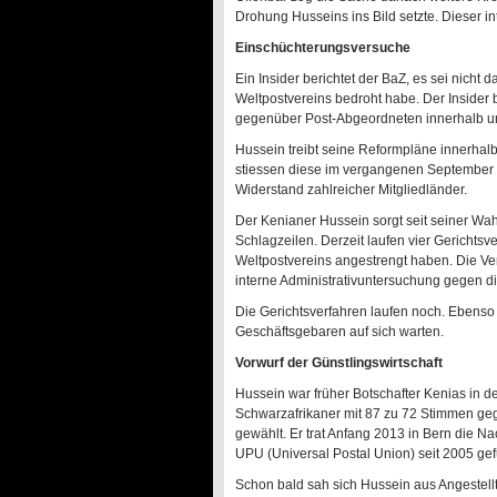
Drohung Husseins ins Bild setzte. Dieser i
Einschüchterungsversuche
Ein Insider berichtet der BaZ, es sei nicht
Weltpostvereins bedroht habe. Der Insider
gegenüber Post-Abgeordneten innerhalb un
Hussein treibt seine Reformpläne innerhalb 
stiessen diese im vergangenen September a
Widerstand zahlreicher Mitgliedländer.
Der Kenianer Hussein sorgt seit seiner Wa
Schlagzeilen. Derzeit laufen vier Gerichtsv
Weltpostvereins angestrengt haben. Die Ve
interne Admini­strativuntersuchung gegen di
Die Gerichtsverfahren laufen noch. Ebenso 
Geschäftsgebaren auf sich warten.
Vorwurf der Günstlingswirtschaft
Hussein war früher Botschafter Kenias in d
Schwarzafrikaner mit 87 zu 72 Stimmen geg
gewählt. Er trat Anfang 2013 in Bern die 
UPU (Universal Postal Union) seit 2005 gefü
Schon bald sah sich Hussein aus Angestellt