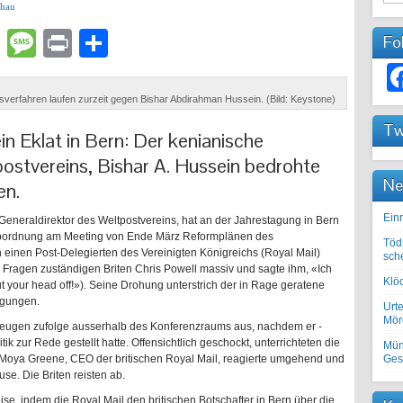
chau
lr
atsApp
Email
Message
Print
Teilen
Fo
htsverfahren laufen zurzeit gegen Bishar Abdirahman Hussein. (Bild: Keystone)
Tw
n Eklat in Bern: Der kenianische
ostvereins, Bishar A. Hussein bedrohte
Ne
en.
Einr
eneraldirektor des Weltpostvereins, hat an der Jahrestagung in Bern
he Abordnung am Meeting von Ende März Reformplänen des
Töd
n einen Post-Delegierten des Vereinigten Königreichs (Royal Mail)
sch
le Fragen zuständigen Briten Chris Powell massiv und sagte ihm, «Ich
Klöc
t your head off!»). Seine Drohung unterstrich der in Rage geratene
egungen.
Urte
Mörd
eugen zufolge ausserhalb des Konferenzraums aus, nachdem er ­
k zur Rede gestellt hatte. Offensichtlich geschockt, unterrichteten die
Mün
. Moya Greene, CEO der britischen Royal Mail, reagierte umgehend und
Ges
se. Die Briten reisten ab.
se, indem die Royal Mail den britischen Botschafter in Bern über die