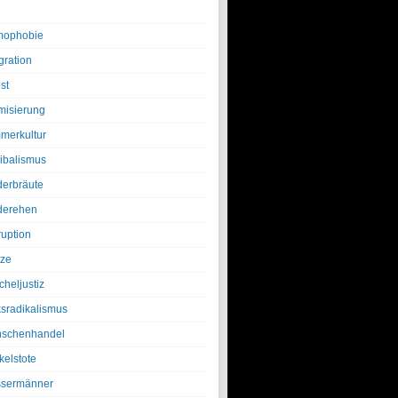
ophobie
gration
st
amisierung
merkultur
ibalismus
derbräute
derehen
ruption
tze
cheljustiz
ksradikalismus
schenhandel
kelstote
sermänner