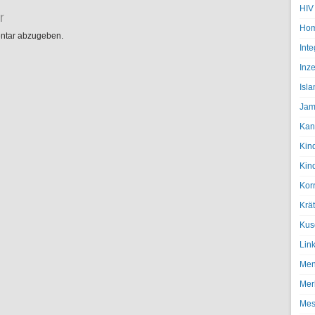
HIV
r
Hom
ntar abzugeben.
Inte
Inze
Isl
Jam
Kan
Kin
Kin
Kor
Krä
Kus
Lin
Men
Mer
Mes