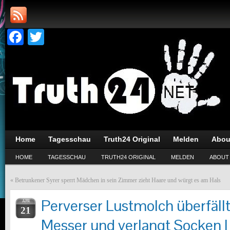
Facebook
Twitter
Home
Tagesschau
Truth24 Original
Melden
Abou
HOME
TAGESSCHAU
TRUTH24 ORIGINAL
MELDEN
ABOUT
«
Betrunkener Syrer sperrt Mädchen in sein Zimmer zieht Haare und würgt es am Hals
Perverser Lustmolch überfäll
APR
21
Messer und verlangt Socken |