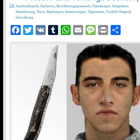
Asylmissbrauch
,
Asylterror
,
Bevölkerungsaustausch
,
Fahndungen
,
Integration
,
Islamisierung
,
News
,
Rapefugees
,
Staatsversagen
,
Tagesschau
,
Truth24 Original
,
Umvolkung
Facebook
Twitter
VK
Tumblr
WhatsApp
Email
Message
Print
Teil