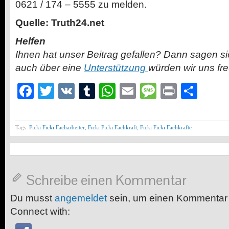
0621 / 174 – 5555 zu melden.
Quelle: Truth24.net
Helfen
Ihnen hat unser Beitrag gefallen? Dann sagen s
auch über eine
Unterstützung
würden wir uns fr
Facebook
Twitter
VK
Tumblr
WhatsApp
Email
Message
Print
Teil
Tags:
Ficki Ficki Facharbeiter
,
Ficki Ficki Fachkraft
,
Ficki Ficki Fachkräfte
Schreibe einen Kommentar
Du musst
angemeldet
sein, um einen Kommentar
Connect with: