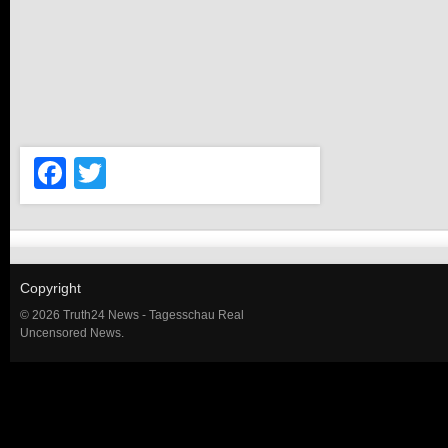
Facebook
Twitter
Copyright
© 2026 Truth24 News - Tagesschau Real
Uncensored News.