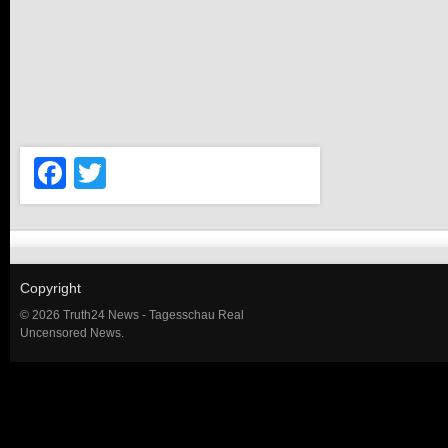
Facebook
Twitter
Copyright
© 2026 Truth24 News - Tagesschau Real
Uncensored News.