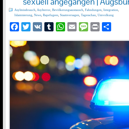
sexuell angegangen | Augsbu
Asylmissbrauch
,
Asylterror
,
Bevölkerungsaustausch
,
Fahndungen
,
Integration
,
Islamisierung
,
News
,
Rapefugees
,
Staatsversagen
,
Tagesschau
,
Umvolkung
Facebook
Twitter
VK
Tumblr
WhatsApp
Email
Message
Print
Teil