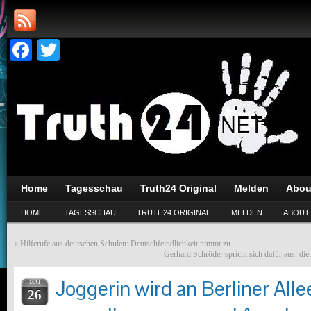
Facebook
Twitter
Home
Tagesschau
Truth24 Original
Melden
Abou
HOME
TAGESSCHAU
TRUTH24 ORIGINAL
MELDEN
ABOUT
«
Hilferufe aus deutschen Schulen: Deutschfeindlichkeit nimmt zu
Gerhard Schröder spricht sich dafür aus, di
Joggerin wird an Berliner Alle
MAI
26