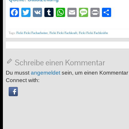
Facebook
Twitter
VK
Tumblr
WhatsApp
Email
Message
Print
Teil
Tags:
Ficki Ficki Facharbeiter
,
Ficki Ficki Fachkraft
,
Ficki Ficki Fachkräfte
Schreibe einen Kommentar
Du musst
angemeldet
sein, um einen Kommentar
Connect with: