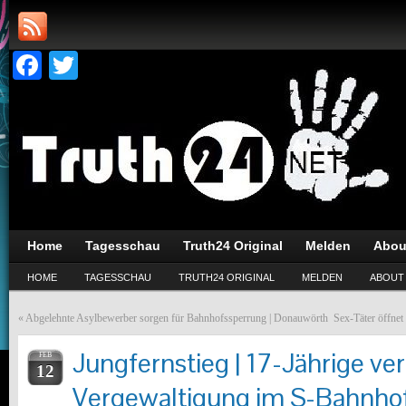
Facebook
Twitter
Home
Tagesschau
Truth24 Original
Melden
Abou
HOME
TAGESSCHAU
TRUTH24 ORIGINAL
MELDEN
ABOUT
«
Abgelehnte Asylbewerber sorgen für Bahnhofssperrung | Donauwörth
Sex-Täter öffnet 
Jungfernstieg | 17-Jährige ve
FEB
12
Vergewaltigung im S-Bahnho