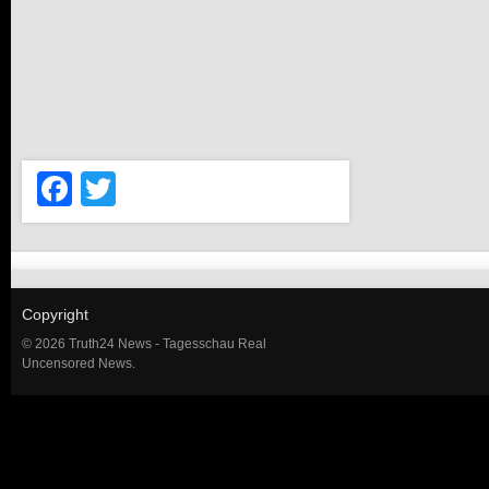
Facebook
Twitter
Copyright
© 2026 Truth24 News - Tagesschau Real
Uncensored News.