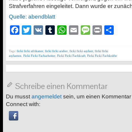
Strafverfahren eingeleitet. Dann wurde er zunäch
Quelle: abendblatt
Facebook
Twitter
VK
Tumblr
WhatsApp
Email
Message
Print
Teil
Tags:
ficki ficki afrikaner
,
ficki ficki araber
,
ficki ficki asylant
,
ficki ficki
asylanten
,
Ficki Ficki Facharbeiter
,
Ficki Ficki Fachkraft
,
Ficki Ficki Fachkräfte
Schreibe einen Kommentar
Du musst
angemeldet
sein, um einen Kommentar
Connect with: