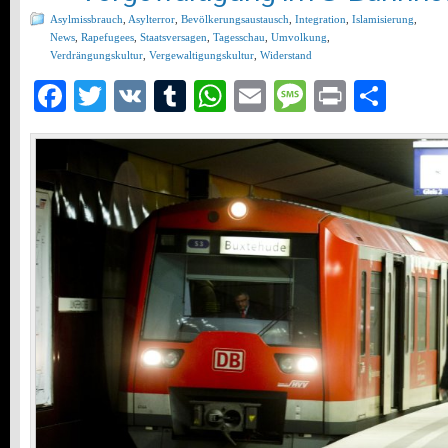
Asylmissbrauch
,
Asylterror
,
Bevölkerungsaustausch
,
Integration
,
Islamisierung
,
News
,
Rapefugees
,
Staatsversagen
,
Tagesschau
,
Umvolkung
,
Verdrängungskultur
,
Vergewaltigungskultur
,
Widerstand
Facebook
Twitter
VK
Tumblr
WhatsApp
Email
Message
Print
Teil