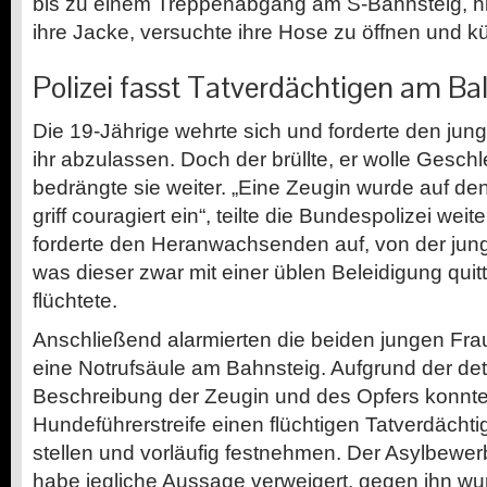
bis zu einem Treppenabgang am S-Bahnsteig, hielt 
ihre Jacke, versuchte ihre Hose zu öffnen und k
Polizei fasst Tatverdächtigen am B
Die 19-Jährige wehrte sich und forderte den jun
ihr abzulassen. Doch der brüllte, er wolle Gesch
bedrängte sie weiter. „Eine Zeugin wurde auf d
griff couragiert ein“, teilte die Bundespolizei weit
forderte den Heranwachsenden auf, von der jun
was dieser zwar mit einer üblen Beleidigung quitti
flüchtete.
Anschließend alarmierten die beiden jungen Frau
eine Notrufsäule am Bahnsteig. Aufgrund der det
Beschreibung der Zeugin und des Opfers konnte
Hundeführerstreife einen flüchtigen Tatverdäch
stellen und vorläufig festnehmen. Der Asylbewer
habe jegliche Aussage verweigert, gegen ihn w