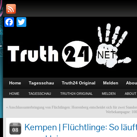
Facebook
Twitter
Home
Tagesschau
Truth24 Original
Melden
Abou
HOME
TAGESSCHAU
TRUTH24 ORIGINAL
MELDEN
ABOUT
«
Anschlussunterbringung von Flüchtlingen: Horrenberg entscheidet sich für zwei Standor
Werbekampagne: 100 
Kempen | Flüchtlinge: So läuf
MAI
08