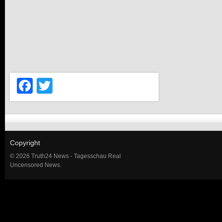
Facebook
Twitter
Copyright
© 2026 Truth24 News - Tagesschau Real
Uncensored News.