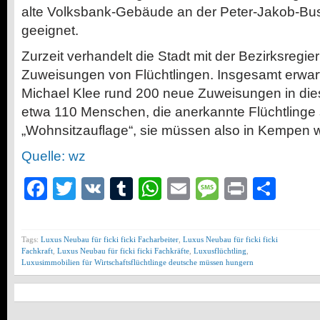
alte Volksbank-Gebäude an der Peter-Jakob-Bus
geeignet.
Zurzeit verhandelt die Stadt mit der Bezirksregi
Zuweisungen von Flüchtlingen. Insgesamt erwar
Michael Klee rund 200 neue Zuweisungen in die
etwa 110 Menschen, die anerkannte Flüchtlinge si
„Wohnsitzauflage“, sie müssen also in Kempen 
Quelle: wz
Facebook
Twitter
VK
Tumblr
WhatsApp
Email
Message
Print
Teil
Tags:
Luxus Neubau für ficki ficki Facharbeiter
,
Luxus Neubau für ficki ficki
Fachkraft
,
Luxus Neubau für ficki ficki Fachkräfte
,
Luxusflüchtling
,
Luxusimmobilien für Wirtschaftsflüchtlinge deutsche müssen hungern