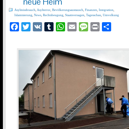
neue Heim
Asylmissbrauch
,
Asylterror
,
Bevölkerungsaustausch
,
Finanzen
,
Integration
,
Islamisierung
,
News
,
Rechtsbeugung
,
Staatsversagen
,
Tagesschau
,
Umvolkung
Facebook
Twitter
VK
Tumblr
WhatsApp
Email
Message
Print
Teil