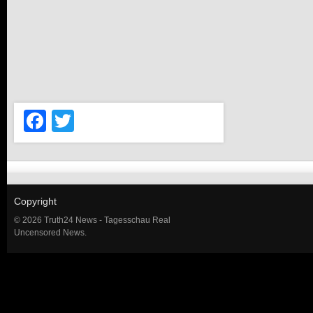
Facebook
Twitter
Copyright
© 2026 Truth24 News - Tagesschau Real
Uncensored News.