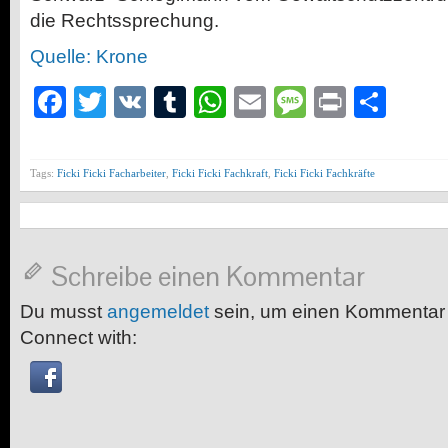
die Rechtssprechung.
Quelle: Krone
Facebook
Twitter
VK
Tumblr
WhatsApp
Email
Message
Print
Teil
Tags:
Ficki Ficki Facharbeiter
,
Ficki Ficki Fachkraft
,
Ficki Ficki Fachkräfte
Schreibe einen Kommentar
Du musst
angemeldet
sein, um einen Kommentar
Connect with: