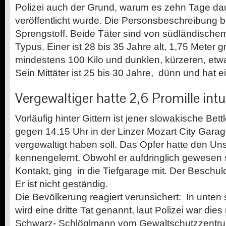
Polizei auch der Grund, warum es zehn Tage da
veröffentlicht wurde. Die Personsbeschreibung bi
Sprengstoff. Beide Täter sind von südländisch
Typus. Einer ist 28 bis 35 Jahre alt, 1,75 Meter g
mindestens 100 Kilo und dunklen, kürzeren, etw
Sein Mittäter ist 25 bis 30 Jahre, dünn und hat ei
Vergewaltiger hatte 2,6 Promille intu
Vorläufig hinter Gittern ist jener slowakische Bett
gegen 14.15 Uhr in der Linzer Mozart City Gara
vergewaltigt haben soll. Das Opfer hatte den U
kennengelernt. Obwohl er aufdringlich gewesen sei
Kontakt, ging in die Tiefgarage mit. Der Beschuld
Er ist nicht geständig.
Die Bevölkerung reagiert verunsichert: In unten
wird eine dritte Tat genannt, laut Polizei war dies 
Schwarz-
Schlöglmann vom Gewaltschutzzentrum k