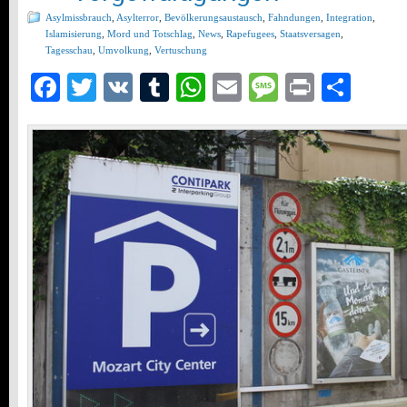
Asylmissbrauch
,
Asylterror
,
Bevölkerungsaustausch
,
Fahndungen
,
Integration
,
Islamisierung
,
Mord und Totschlag
,
News
,
Rapefugees
,
Staatsversagen
,
Tagesschau
,
Umvolkung
,
Vertuschung
Facebook
Twitter
VK
Tumblr
WhatsApp
Email
Message
Print
Teil