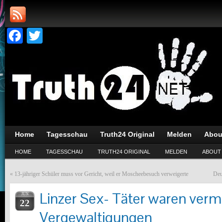
Facebook
Twitter
Home
Tagesschau
Truth24 Original
Melden
Abou
HOME
TAGESSCHAU
TRUTH24 ORIGINAL
MELDEN
ABOUT
«
13-jähriger Schüler muss vor Gericht, weil er Moscheebesuch verweigerte
Deu
Linzer Sex- Täter waren vermu
JUN
22
Vergewaltigungen