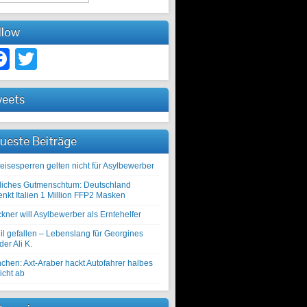
llow
Facebook
Twitter
eets
ueste Beiträge
eisesperren gelten nicht für Asylbewerber
liches Gutmenschtum: Deutschland
enkt Italien 1 Million FFP2 Masken
kner will Asylbewerber als Erntehelfer
il gefallen – Lebenslang für Georgines
er Ali K.
chen: Axt-Araber hackt Autofahrer halbes
icht ab