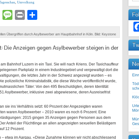
Tagesschau
,
Umvolkung
lr
atsApp
Email
Message
Print
Teilen
Fo
len Übergriffen durch Asylbewerber am Hauptbahnhof in Köln. Bild: Keystone
Tw
gt: Die Anzeigen gegen Asylbewerber steigen in der
Ne
 am Bahnhof Luzern in ein Taxi. Sie will nach Kriens. Der Taxichauffeur
gelegenen Parkplatz in einem Industriegebiet und vergewaltigt dort die
Einr
altigungen, die letztes Jahr in der Schweiz angezeigt wurden – es
e polizeiliche Kriminalstatistik, die diese Woche veröffentlicht wurde,
Töd
 mutmasslichen Täter: Von den 495 Beschuldigten, deren Identität
sch
 51 Asylbewerber, inklusive zwei abgewiesene, deren Ausreisefrist
Klöc
Urte
 sie ins Verhältnis setzt: 60 Prozent der Angezeigten waren
Mörd
gten waren Asylbewerber – 2010 waren es noch 6 Prozent. Eine
Belästigungen: 2015 gingen 35 Anzeigen gegen Personen aus dem
Mün
Der Anteil der Flüchtlinge an allen angezeigten sexuellen Belästigern
Ges
auf 12 Prozent.
n – etwa im Aargau. «Diese Zunahme können wir nicht abschliessend