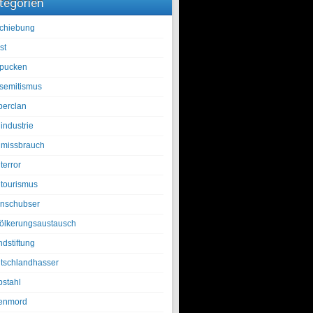
tegorien
chiebung
st
pucken
isemitismus
berclan
industrie
lmissbrauch
terror
ltourismus
nschubser
ölkerungsaustausch
ndstiftung
tschlandhasser
bstahl
enmord