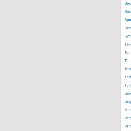
Sex
Sma
Spu
Sta
Syph
Tag
Terr
Tier
Tota
Trut
Tub
Umv
Ung
Ver
Ver
Ver