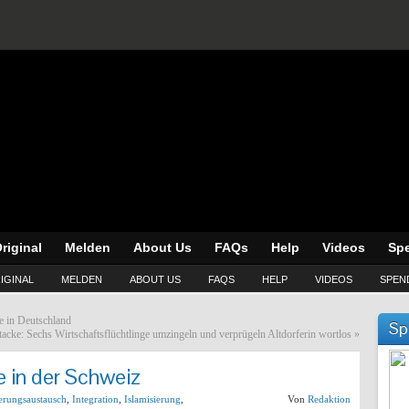
riginal
Melden
About Us
FAQs
Help
Videos
Sp
IGINAL
MELDEN
ABOUT US
FAQS
HELP
VIDEOS
SPEN
e in Deutschland
Sp
ttacke: Sechs Wirtschaftsflüchtlinge umzingeln und verprügeln Altdorferin wortlos
»
 in der Schweiz
erungsaustausch
,
Integration
,
Islamisierung
,
Von
Redaktion