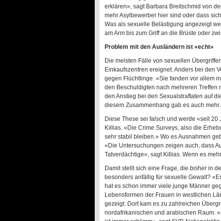
erklären», sagt Barbara Breitschmid von 
mehr Asylbewerber hier sind oder dass sich
Was als sexuelle Belästigung angezeigt wer
am Arm bis zum Griff an die Brüste oder zw
Problem mit den Ausländern ist «echt»
Die meisten Fälle von sexuellen Übergriff
Einkaufszentren ereignet. Anders bei den V
gegen Flüchtlinge. «Sie fanden vor allem in
den Beschuldigten nach mehreren Treffen 
den Anstieg bei den Sexualstraftaten auf di
diesem Zusammenhang gab es auch mehr Anz
Diese These sei falsch und werde «seit 20 
Killias. «Die Crime Surveys, also die Erheb
sehr stabil bleiben.» Wo es Ausnahmen gebe
«Die Untersuchungen zeigen auch, dass Au
Tatverdächtige», sagt Killias. Wenn es me
Damit stellt sich eine Frage, die bisher in
besonders anfällig für sexuelle Gewalt? «Es
hat es schon immer viele junge Männer geg
Lebensformen der Frauen in westlichen Lä
gezeigt. Dort kam es zu zahlreichen Überg
nordafrikanischen und arabischen Raum. «E