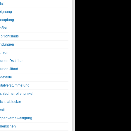
lish
eignung
hauptung
añol
ibitionismus
ndungen
anzen
urten Dschihad
urten Jihad
defekte
italverstümmelung
chlechterrollenumkehr
ichtsablecker
alt
ppenvergewaltigung
menschen