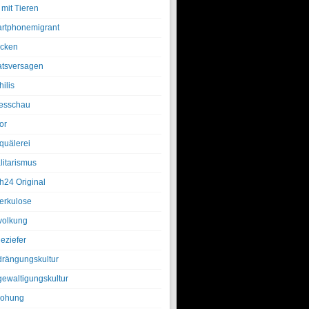
 mit Tieren
rtphonemigrant
cken
atsversagen
ilis
esschau
or
quälerei
litarismus
h24 Original
erkulose
olkung
eziefer
drängungskultur
gewaltigungskultur
rohung