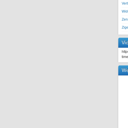
Ver
Wid
Zen
Zig
Vi
htt
tim
We