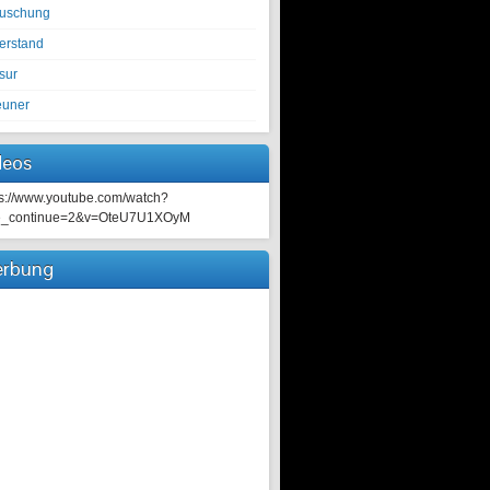
tuschung
erstand
sur
euner
deos
ps://www.youtube.com/watch?
e_continue=2&v=OteU7U1XOyM
rbung