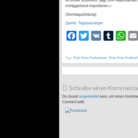
ist immer schlimm», sagt SVP-Nationalrätin 
richtiggehend importieren.»
(SonntagsZeitung)
Quelle: Tagesanzeiger
Facebook
Twitter
VK
Tumb
Wh
Tags:
Ficki Ficki Facharbeiter
,
Ficki Ficki Fachkraf
Schreibe einen Kommenta
Du musst
angemeldet
sein, um einen Komme
Connect with: