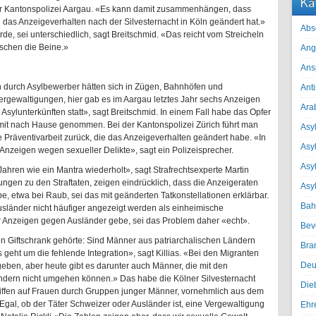
Ka
der Kantonspolizei Aargau. «Es kann damit zusammenhängen, dass
 das Anzeigeverhalten nach der Silvesternacht in Köln geändert hat.»
Abs
de, sei unterschiedlich, sagt Breitschmid. «Das reicht vom Streicheln
ischen die Beine.»
Ang
Ans
en durch Asylbewerber hätten sich in Zügen, Bahnhöfen und
Ant
ergewaltigungen, hier gab es im Aargau letztes Jahr sechs Anzeigen
Ara
 Asylunterkünften statt», sagt Breitschmid. In einem Fall habe das Opfer
mit nach Hause genommen. Bei der Kantonspolizei Zürich führt man
Asyl
e Präventivarbeit zurück, die das Anzeigeverhalten geändert habe. «In
Asy
eigen wegen sexueller Delikte», sagt ein Polizeisprecher.
Asyl
Jahren wie ein Mantra wiederholt», sagt Strafrechtsexperte Martin
ungen zu den Straftaten, zeigen eindrücklich, dass die Anzeigeraten
Asy
, etwa bei Raub, sei das mit geänderten Tatkonstellationen erklärbar.
Bah
sländer nicht häufiger angezeigt werden als einheimische
hr Anzeigen gegen Ausländer gebe, sei das Problem daher «echt».
Bev
 den Giftschrank gehörte: Sind Männer aus patriarchalischen Ländern
Bra
 geht um die fehlende Integration», sagt Killias. «Bei den Migranten
Deu
eben, aber heute gibt es darunter auch Männer, die mit den
ndern nicht umgehen können.» Das habe die Kölner Silvesternacht
Die
riffen auf Frauen durch Gruppen junger Männer, vornehmlich aus dem
gal, ob der Täter Schweizer oder Ausländer ist, eine Vergewaltigung
Ehr