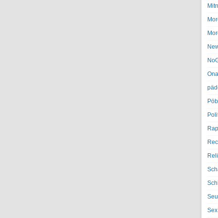
Mit
Mor
Mor
Ne
NoG
Ona
päd
Pöb
Poli
Rap
Rec
Rel
Sch
Sch
Seu
Sex