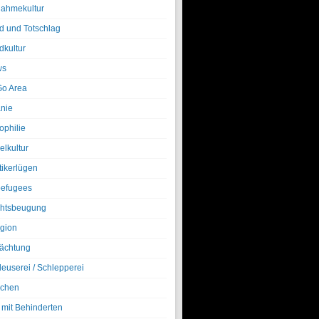
nahmekultur
d und Totschlag
dkultur
ws
o Area
nie
ophilie
elkultur
tikerlügen
efugees
htsbeugung
igion
ächtung
leuserei / Schlepperei
chen
 mit Behinderten