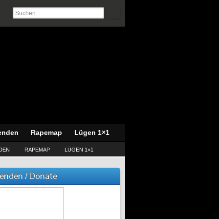
enden
Rapemap
Lügen 1×1
DEN
RAPEMAP
LÜGEN 1×1
enden / Donate