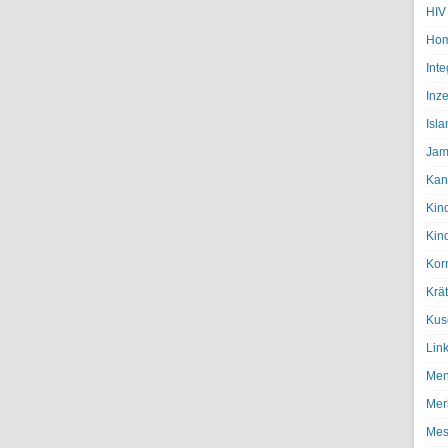
HIV
Hom
Inte
Inze
Isl
Jam
Kan
Kin
Kin
Kor
Krä
Kus
Lin
Men
Mer
Mes