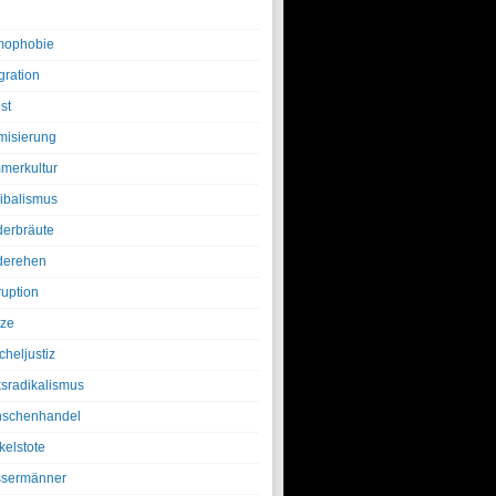
ophobie
gration
st
amisierung
merkultur
ibalismus
derbräute
derehen
ruption
tze
cheljustiz
ksradikalismus
schenhandel
kelstote
sermänner