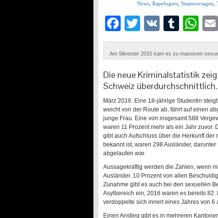
News
,
Rapefugees
,
Staatsversagen
,
Facebook
Twitter
VK
Tumb
Wh
Am Silvester 2015 kam es zu massiven sexuel
Die neue Kriminalstatistik zei
Schweiz überdurchschnittlich.
März 2016. Eine 18-jährige Studentin steigt
weicht von der Route ab, fährt auf einen ab
junge Frau. Eine von insgesamt 588 Vergew
waren 11 Prozent mehr als ein Jahr zuvor. Di
gibt auch Aufschluss über die Herkunft der
bekannt ist, waren 298 Ausländer, darunter
abgelaufen war.
Aussagekräftig werden die Zahlen, wenn man
Ausländer. 10 Prozent von allen Beschuldi
Zunahme gibt es auch bei den sexuellen 
Asylbereich ein, 2016 waren es bereits 82. 
verdoppelte sich innert eines Jahres von 6 
Einen Anstieg gibt es in mehreren Kantone