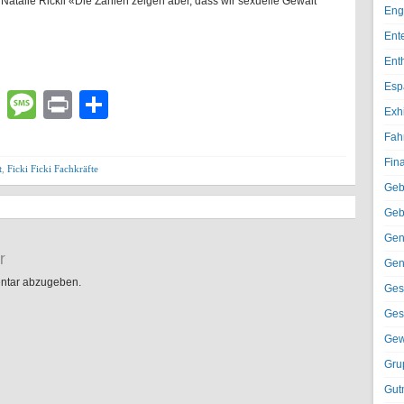
Natalie Rickli «Die Zahlen zeigen aber, dass wir sexuelle Gewalt
Eng
Ent
Ent
Esp
lr
atsApp
Email
Message
Print
Teilen
Exh
Fah
Fin
t
,
Ficki Ficki Fachkräfte
Geb
Geb
Gen
r
Gen
ntar abzugeben.
Ges
Ges
Gew
Gru
Gut