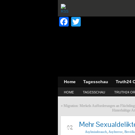
Facebook
Twitter
Home
Tagesschau
Truth24 O
HOME
TAGESSCHAU
TRUTH24 OR
«
Migration: Merkels Aufforderungen an Flüchtling
Hinterhältige A
Mehr Sexualdelikte
APR
02
Asylmissbrauch
,
Asylterror
,
Bevölk