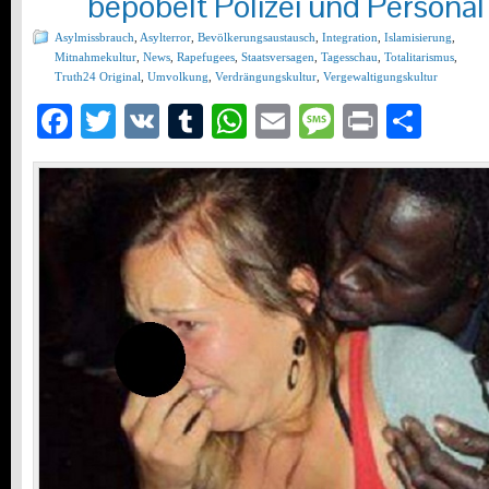
bepöbelt Polizei und Personal
Asylmissbrauch
,
Asylterror
,
Bevölkerungsaustausch
,
Integration
,
Islamisierung
,
Mitnahmekultur
,
News
,
Rapefugees
,
Staatsversagen
,
Tagesschau
,
Totalitarismus
,
Truth24 Original
,
Umvolkung
,
Verdrängungskultur
,
Vergewaltigungskultur
Facebook
Twitter
VK
Tumblr
WhatsApp
Email
Message
Print
Teil