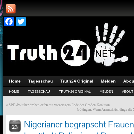
Facebook
Twitter
Home
Tagesschau
Truth24 Original
Melden
Abou
HOME
TAGESSCHAU
TRUTH24 ORIGINAL
MELDEN
ABOUT
«
SPD-Politiker drohen offen mit vorzeitigem Ende der Großen Koalition
Göttingen: Wenn Armutsflüchtlinge die
Nigerianer begrapscht Frauen
MAI
23