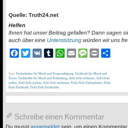
Quelle: Truth24.net
Helfen
Ihnen hat unser Beitrag gefallen? Dann sagen s
auch über eine
Unterstützung
würden wir uns fr
Facebook
Twitter
VK
Tumblr
WhatsApp
Email
Message
Print
Teil
Tags:
Facharbeiter für Mord und Vergewaltigung
,
Fachkraft für Mord und
Terror
,
Fachkräfte für Mord und Schändung
,
ficki ficki afrikaner
,
ficki ficki
araber
,
ficki ficki asylant
,
ficki ficki asylanten
,
Ficki Ficki Facharbeiter
,
Ficki
Ficki Fachkraft
,
Ficki Ficki Fachkräfte
Schreibe einen Kommentar
Du musst
angemeldet
sein, um einen Kommentar