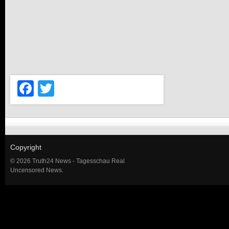
Facebook
Twitter
Copyright
© 2026 Truth24 News - Tagesschau Real
Uncensored News.