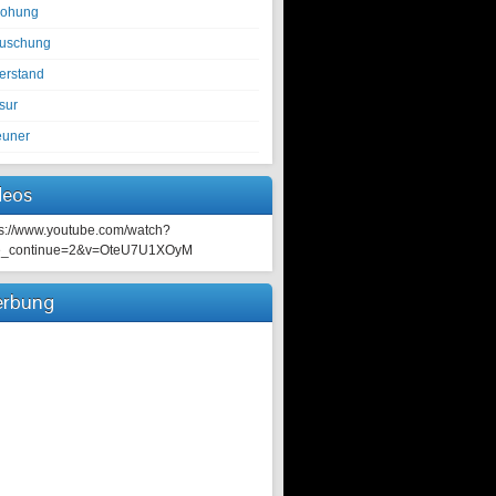
rohung
tuschung
erstand
sur
euner
deos
ps://www.youtube.com/watch?
e_continue=2&v=OteU7U1XOyM
rbung