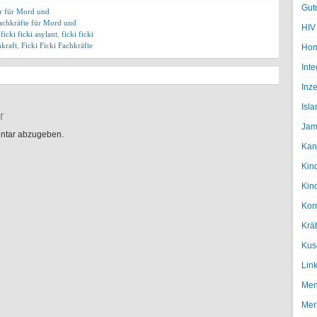
Gut
er für Mord und
achkräfte für Mord und
HIV
,
ficki ficki asylant
,
ficki ficki
hkraft
,
Ficki Ficki Fachkräfte
Hom
Inte
Inze
Isl
r
Jam
ntar abzugeben.
Kan
Kin
Kin
Kor
Krä
Kus
Lin
Men
Mer