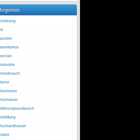
tegorien
chiebung
st
pucken
isemitismus
berclan
industrie
lmissbrauch
terror
ltourismus
nschubser
ölkerungsaustausch
ndstiftung
tschlandhasser
bstahl