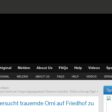
riginal
Melden
About Us
FAQs
Help
Videos
Sp
IGINAL
MELDEN
ABOUT US
FAQS
HELP
VIDEOS
SPEN
altigen
Sp
rist macht mit Vergewatigungsattacke Hannover unsicher- Polizei schweigt Tage!
»
ersucht trauernde Omi auf Friedhof zu