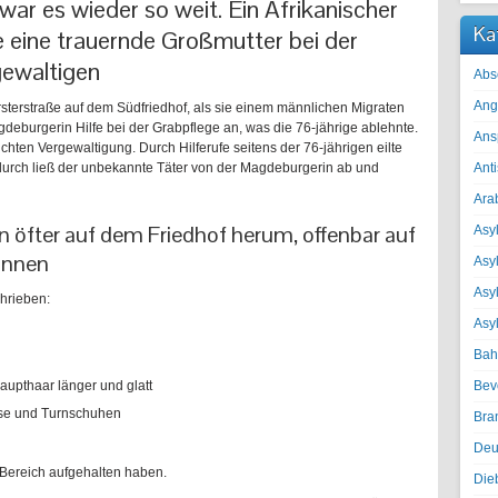
r es wieder so weit. Ein Afrikanischer
Ka
e eine trauernde Großmutter bei der
gewaltigen
Abs
Ang
rsterstraße auf dem Südfriedhof, als sie einem männlichen Migraten
deburgerin Hilfe bei der Grabpflege an, was die 76-jährige ablehnte.
Ans
chten Vergewaltigung. Durch Hilferufe seitens der 76-jährigen eilte
durch ließ der unbekannte Täter von der Magdeburgerin ab und
Ant
Ara
 öfter auf dem Friedhof herum, offenbar auf
Asyl
rinnen
Asy
Asyl
hrieben:
Asy
Bah
aupthaar länger und glatt
Bev
Hose und Turnschuhen
Bra
Deu
 Bereich aufgehalten haben.
Die