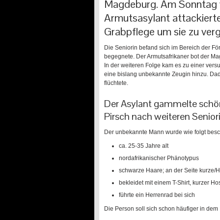
Magdeburg. Am Sonntag wa
Armutsasylant attackiert
Grabpflege um sie zu ver
Die Seniorin befand sich im Bereich der Fö
begegnete. Der Armutsafrikaner bot der Mag
In der weiteren Folge kam es zu einer versu
eine bislang unbekannte Zeugin hinzu. Da
flüchtete.
Der Asylant gammelte schön
Pirsch nach weiteren Senio
Der unbekannte Mann wurde wie folgt besc
ca. 25-35 Jahre alt
nordafrikanischer Phänotypus
schwarze Haare; an der Seite kurze/H
bekleidet mit einem T-Shirt, kurzer 
führte ein Herrenrad bei sich
Die Person soll sich schon häufiger in dem