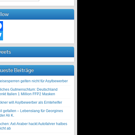
llow
ebook
ter
eets
ueste Beiträge
eisesperren gelten nicht für Asylbewerber
liches Gutmenschtum: Deutschland
enkt Italien 1 Million FFP2 Masken
kner will Asylbewerber als Erntehelfer
il gefallen – Lebenslang für Georgines
er Ali K.
chen: Axt-Araber hackt Autofahrer halbes
icht ab