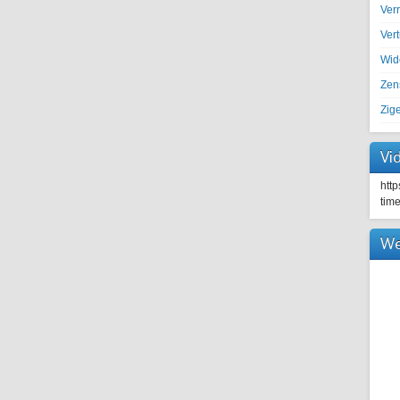
Ver
Ver
Wid
Zen
Zig
Vi
htt
tim
We