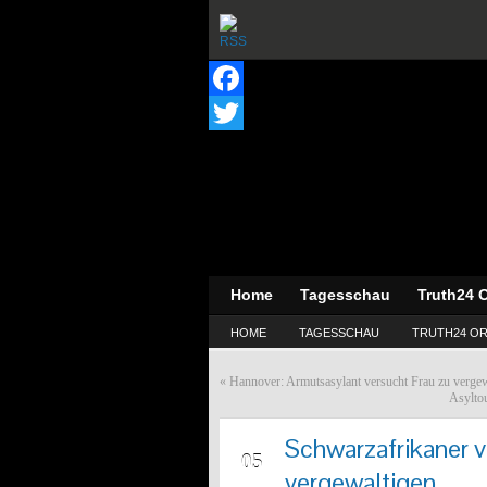
Facebook
Twitter
Home
Tagesschau
Truth24 O
HOME
TAGESSCHAU
TRUTH24 OR
«
Hannover: Armutsasylant versucht Frau zu vergew
Asyltou
Schwarzafrikaner v
SEP
05
vergewaltigen