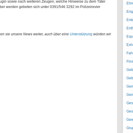
eugin sowie nach weiteren Zeugen, welche Hinweise zu dem Täter
Ehr
er werden gebeten sich unter 0391/546 3292 im Polizeirevier
Eng
Ent
Ent
gen sie unsere News weiter, auch über eine
Unterstützung
würden wir
Esp
Exh
Fah
Fin
Geb
Geb
Gen
Gen
Ges
Ges
Gew
Gru