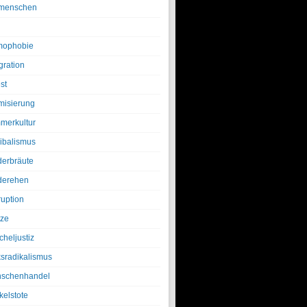
menschen
ophobie
gration
st
amisierung
merkultur
ibalismus
derbräute
derehen
ruption
tze
cheljustiz
ksradikalismus
schenhandel
kelstote