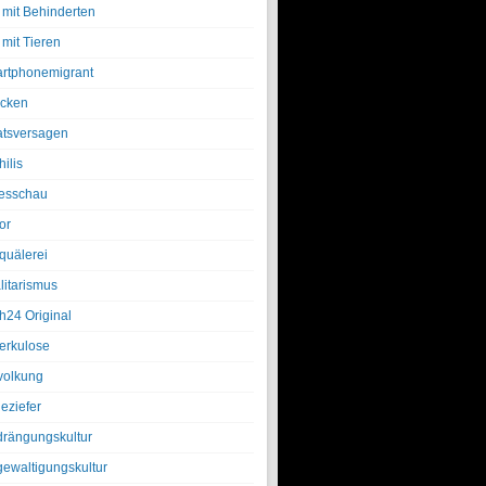
 mit Behinderten
 mit Tieren
rtphonemigrant
cken
atsversagen
ilis
esschau
or
quälerei
litarismus
h24 Original
erkulose
olkung
eziefer
drängungskultur
gewaltigungskultur