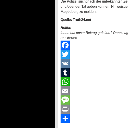
Die Polizei sucht nach der unbekannten Z
und/oder der Tat geben können. Hinweisgeb
Magdeburg zu melden.
Quelle: Truth24.net
Helfen
Ihnen hat unser Beitrag gefallen? Dann sa
uns freuen.
Facebook
Twitter
VK
Tumblr
WhatsApp
Email
Message
Print
Teilen