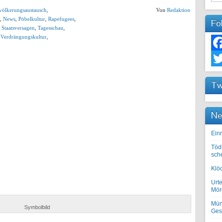
völkerungsaustausch
,
Von
Redaktion
,
News
,
Pöbelkultur
,
Rapefugees
,
Fo
,
Staatsversagen
,
Tagesschau
,
,
Verdrängungskultur
,
Fac
Twit
Tw
Ne
Einr
Töd
sch
Klöc
Urte
Mörd
Mün
Symbolbild
Ges