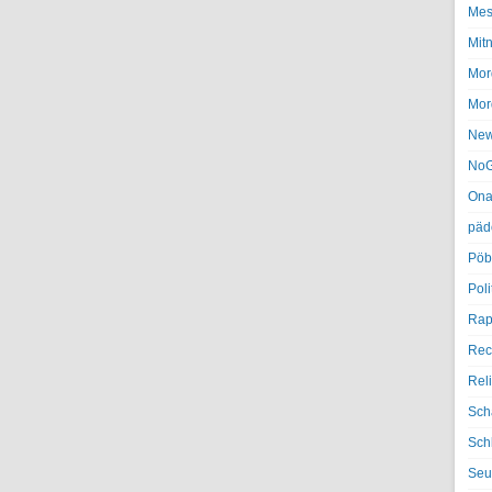
Mes
Mit
Mor
Mor
Ne
NoG
Ona
päd
Pöb
Poli
Rap
Rec
Rel
Sch
Sch
Seu