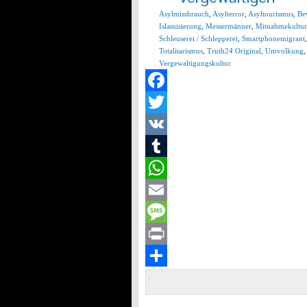
Asylmissbrauch
,
Asylterror
,
Asyltourismus
,
Be
Islamisierung
,
Messermänner
,
Mitnahmekultur
Schleuserei / Schlepperei
,
Smartphonemigrant
Totalitarismus
,
Truth24 Original
,
Umvolkung
Vergewaltigungskultur
Facebook
Twitter
VK
Tumblr
WhatsApp
Email
Message
Print
Teilen