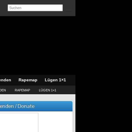
enden
Rapemap
Lügen 1×1
DEN
RAPEMAP
LÜGEN 1×1
enden / Donate