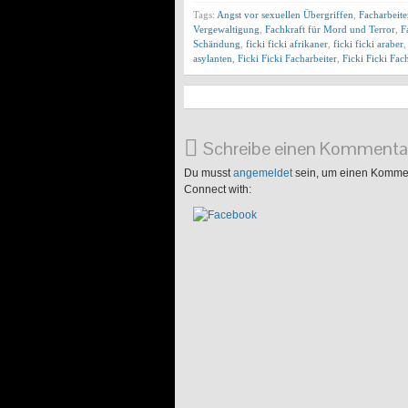
Tags:
Angst vor sexuellen Übergriffen
,
Facharbeit
Vergewaltigung
,
Fachkraft für Mord und Terror
,
F
Schändung
,
ficki ficki afrikaner
,
ficki ficki araber
asylanten
,
Ficki Ficki Facharbeiter
,
Ficki Ficki Fac
Schreibe einen Kommenta
Du musst
angemeldet
sein, um einen Komme
Connect with: