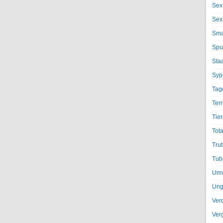
Sex
Sex
Sma
Spu
Sta
Syph
Tag
Terr
Tier
Tota
Trut
Tub
Umv
Ung
Ver
Ver