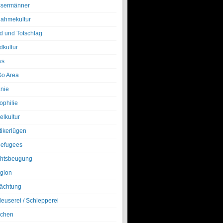
sermänner
nahmekultur
d und Totschlag
dkultur
ws
o Area
nie
ophilie
elkultur
tikerlügen
efugees
htsbeugung
igion
ächtung
leuserei / Schlepperei
chen