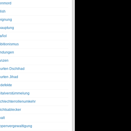
enmord
lish
eignung
hauptung
añol
ibitionismus
ndungen
anzen
urten Dschihad
urten Jihad
defekte
italverstümmelung
chlechterrollenumkehr
ichtsablecker
alt
ppenvergewaltigung