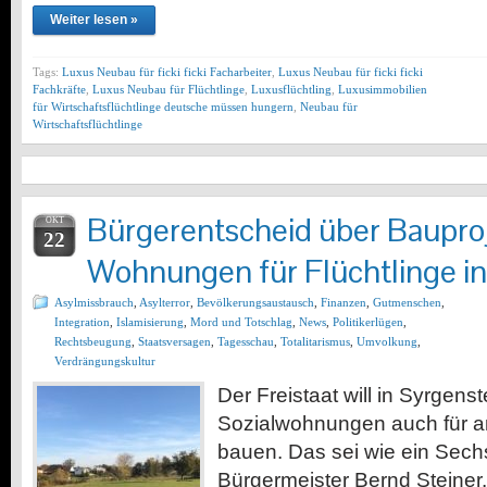
Weiter lesen »
Tags:
Luxus Neubau für ficki ficki Facharbeiter
,
Luxus Neubau für ficki ficki
Fachkräfte
,
Luxus Neubau für Flüchtlinge
,
Luxusflüchtling
,
Luxusimmobilien
für Wirtschaftsflüchtlinge deutsche müssen hungern
,
Neubau für
Wirtschaftsflüchtlinge
Bürgerentscheid über Bauproj
OKT
22
Wohnungen für Flüchtlinge in
Asylmissbrauch
,
Asylterror
,
Bevölkerungsaustausch
,
Finanzen
,
Gutmenschen
,
Integration
,
Islamisierung
,
Mord und Totschlag
,
News
,
Politikerlügen
,
Rechtsbeugung
,
Staatsversagen
,
Tagesschau
,
Totalitarismus
,
Umvolkung
,
Verdrängungskultur
Der Freistaat will in Syrgenst
Sozialwohnungen auch für a
bauen. Das sei wie ein Sechs
Bürgermeister Bernd Steiner. 