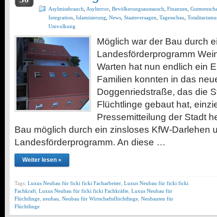
Asylmissbrauch
,
Asylterror
,
Bevölkerungsaustausch
,
Finanzen
,
Gutmensch
Integration
,
Islamisierung
,
News
,
Staatsversagen
,
Tagesschau
,
Totalitarismu
Umvolkung
Möglich war der Bau durch e
Landesförderprogramm Wein
Warten hat nun endlich ein
Familien konnten in das neu
Doggenriedstraße, das die S
Flüchtlinge gebaut hat, einz
Pressemitteilung der Stadt h
Bau möglich durch ein zinsloses KfW-Darlehen 
Landesförderprogramm. An diese …
Weiter lesen »
Tags:
Luxus Neubau für ficki ficki Facharbeiter
,
Luxus Neubau für ficki ficki
Fachkraft
,
Luxus Neubau für ficki ficki Fachkräfte
,
Luxus Neubau für
Flüchtlinge
,
neubau
,
Neubau für Wirtschaftsflüchtlinge
,
Neubauten für
Flüchtlinge