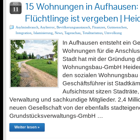
15 Wohnungen in Aufhausen:
AUG
11
Flüchtlinge ist vergeben | He
Asylmissbrauch
,
Asylterror
,
Bevölkerungsaustausch
,
Finanzen
,
Gutmenschen
,
Integration
,
Islamisierung
,
News
,
Tagesschau
,
Totalitarismus
,
Umvolkung
In Aufhausen entsteht ein G
Wohnungen für die Anschlus
Stadt hat mit der Gründung 
Wohnungsbau-GmbH Heidenh
den sozialen Wohnungsbau g
Geschäftsführer ist Stadtkä
Aufsichtsrat sitzen Stadträte,
Verwaltung und sachkundige Mitglieder. 2,4 Mill
neuen Gesellschaft von der ebenfalls stadteigen
Grundstücksverwaltungs-GmbH …
Weiter lesen »