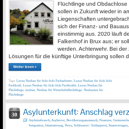
Flüchtlinge und Obdachlose
sollen in Zukunft wieder in 
Liegenschaften untergebrach
sich der Finanz- und Bauau
einstimmig aus. 2020 läuft de
Falkenhof in Brux aus; er soll
werden. Achterwehr. Bei de
Lösungen für die künftige Unterbringung sollen 
Weiter lesen »
Tags:
Luxus Neubau für ficki ficki Facharbeiter
,
Luxus Neubau für ficki ficki
Fachkraft
,
Luxus Neubau für ficki ficki Fachkräfte
,
Luxus Neubau für
Flüchtlinge
,
neubau
,
Neubau für Wirtschaftsflüchtlinge
,
Neubauten für
Flüchtlinge
Asylunterkunft: Anschlag ver
SEP
30
Asylmissbrauch
,
Asylterror
,
Bevölkerungsaustausch
,
Finanzen
,
Gutmensch
Integration
,
Islamisierung
,
News
,
Schleuserei / Schlepperei
,
Staatsversagen
,