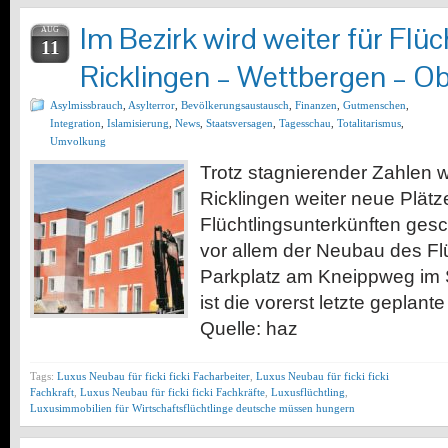
Im Bezirk wird weiter für Flüc
AUG
11
Ricklingen – Wettbergen – Ob
Asylmissbrauch
,
Asylterror
,
Bevölkerungsaustausch
,
Finanzen
,
Gutmenschen
,
Integration
,
Islamisierung
,
News
,
Staatsversagen
,
Tagesschau
,
Totalitarismus
,
Umvolkung
Trotz stagnierender Zahlen 
Ricklingen weiter neue Plätz
Flüchtlingsunterkünften gesch
vor allem der Neubau des Fl
Parkplatz am Kneippweg im St
ist die vorerst letzte geplant
Quelle: haz
Tags:
Luxus Neubau für ficki ficki Facharbeiter
,
Luxus Neubau für ficki ficki
Fachkraft
,
Luxus Neubau für ficki ficki Fachkräfte
,
Luxusflüchtling
,
Luxusimmobilien für Wirtschaftsflüchtlinge deutsche müssen hungern