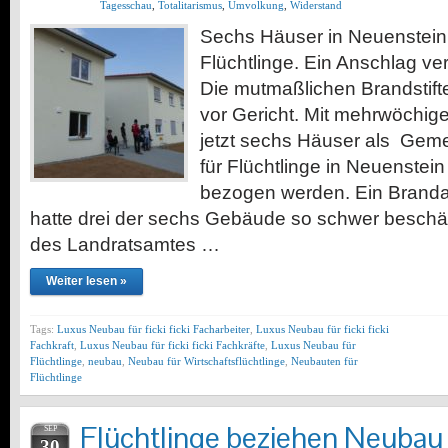
Tagesschau
,
Totalitarismus
,
Umvolkung
,
Widerstand
Sechs Häuser in Neuenstein b
Flüchtlinge. Ein Anschlag v
Die mutmaßlichen Brandstift
vor Gericht. Mit mehrwöchig
jetzt sechs Häuser als Geme
für Flüchtlinge in Neuenstei
bezogen werden. Ein Branda
hatte drei der sechs Gebäude so schwer beschäd
des Landratsamtes …
Weiter lesen »
Tags:
Luxus Neubau für ficki ficki Facharbeiter
,
Luxus Neubau für ficki ficki
Fachkraft
,
Luxus Neubau für ficki ficki Fachkräfte
,
Luxus Neubau für
Flüchtlinge
,
neubau
,
Neubau für Wirtschaftsflüchtlinge
,
Neubauten für
Flüchtlinge
Flüchtlinge beziehen Neubau
SEP
30