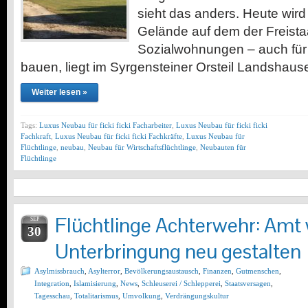
sieht das anders. Heute wir
Gelände auf dem der Freistaa
Sozialwohnungen – auch für 
bauen, liegt im Syrgensteiner Orsteil Landshause
Weiter lesen »
Tags:
Luxus Neubau für ficki ficki Facharbeiter
,
Luxus Neubau für ficki ficki
Fachkraft
,
Luxus Neubau für ficki ficki Fachkräfte
,
Luxus Neubau für
Flüchtlinge
,
neubau
,
Neubau für Wirtschaftsflüchtlinge
,
Neubauten für
Flüchtlinge
Flüchtlinge Achterwehr: Amt w
SEP
30
Unterbringung neu gestalten
Asylmissbrauch
,
Asylterror
,
Bevölkerungsaustausch
,
Finanzen
,
Gutmenschen
,
Integration
,
Islamisierung
,
News
,
Schleuserei / Schlepperei
,
Staatsversagen
,
Tagesschau
,
Totalitarismus
,
Umvolkung
,
Verdrängungskultur