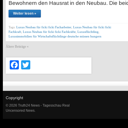
Bewohnern den Hausrat in den Neubau. Die be
Weiter lesen »
Tags:
Luxus Neubau für ficki ficki Facharbeiter
,
Luxus Neubau für ficki ficki
Fachkraft
,
Luxus Neubau für ficki ficki Fachkräfte
,
Luxusflüchtling
,
Luxusimmobilien für Wirtschaftsflüchtlinge deutsche müssen hungern
Ältere Beiträge «
Facebook
Twitter
Copyright
© 2026 Truth24 News - Tagesschau Real
Uncensored News.