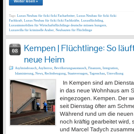
Weiter lesen »
Tags:
Luxus Neubau für ficki ficki Facharbeiter
,
Luxus Neubau für ficki ficki
Fachkraft
,
Luxus Neubau für ficki ficki Fachkräfte
,
Luxusflüchtling
,
Luxusimmobilien für Wirtschaftsflüchtlinge deutsche müssen hungern
,
Luxusvilla für kriminelle Araber
,
Neubauten für Flüchtlinge
Kempen | Flüchtlinge: So läuf
MAI
08
neue Heim
Asylmissbrauch
,
Asylterror
,
Bevölkerungsaustausch
,
Finanzen
,
Integration
,
Islamisierung
,
News
,
Rechtsbeugung
,
Staatsversagen
,
Tagesschau
,
Umvolkung
In Kempen sind am Dienstag 
in das neue Wohnhaus am
eingezogen. Kempen. Der we
seit Dienstag öfter am Schm
Während rund um die neuen
noch kräftig gearbeitet wird,
und Marcel Tadych zusammen