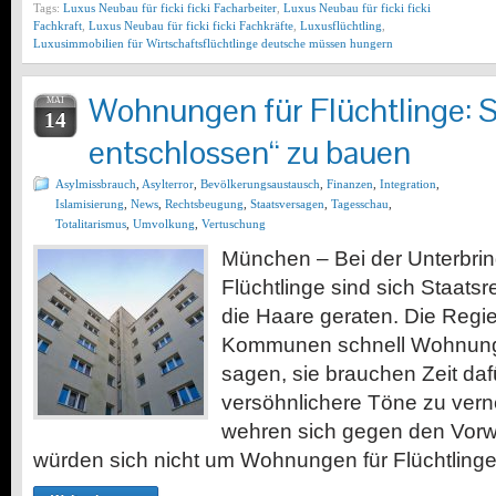
Tags:
Luxus Neubau für ficki ficki Facharbeiter
,
Luxus Neubau für ficki ficki
Fachkraft
,
Luxus Neubau für ficki ficki Fachkräfte
,
Luxusflüchtling
,
Luxusimmobilien für Wirtschaftsflüchtlinge deutsche müssen hungern
Wohnungen für Flüchtlinge: S
MAI
14
entschlossen“ zu bauen
Asylmissbrauch
,
Asylterror
,
Bevölkerungsaustausch
,
Finanzen
,
Integration
,
Islamisierung
,
News
,
Rechtsbeugung
,
Staatsversagen
,
Tagesschau
,
Totalitarismus
,
Umvolkung
,
Vertuschung
München – Bei der Unterbri
Flüchtlinge sind sich Staatsr
die Haare geraten. Die Regie
Kommunen schnell Wohnunge
sagen, sie brauchen Zeit dafü
versöhnlichere Töne zu ver
wehren sich gegen den Vorwur
würden sich nicht um Wohnungen für Flüchtling