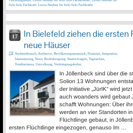
Flüchtlingsheim
,
Luxus Neubau für ficki ficki Facharbeiter
,
Luxus Neubau für
ficki ficki Fachkraft
,
Luxus Neubau für ficki ficki Fachkräfte
In Bielefeld ziehen die ersten 
MRZ
17
neue Häuser
Asylmissbrauch
,
Asylterror
,
Bevölkerungsaustausch
,
Finanzen
,
Integration
,
Islamisierung
,
News
,
Rechtsbeugung
,
Staatsversagen
,
Tagesschau
,
Totalitarismus
,
Umvolkung
,
Verdrängungskultur
In Jöllenbeck sind über die s
Solion 13 Wohnungen entst
der Initiative „JürIK“ wird jet
auch woanders wird gebaut J
schafft Wohnungen: Über ihr
werden an vier Standorten in
Flüchtlinge gebaut, in Jöllenb
ersten Flüchtlinge eingezogen, genauso Im …