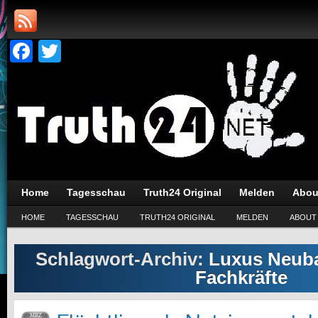
Facebook
Twitter
Home
Tagesschau
Truth24 Original
Melden
Abou
HOME
TAGESSCHAU
TRUTH24 ORIGINAL
MELDEN
ABOUT
Schlagwort-Archiv:
Luxus Neubau
Fachkräfte
MRZ