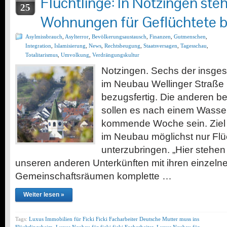
Flüchtlinge: In Notzingen ste
25
Wohnungen für Geflüchtete b
Asylmissbrauch
,
Asylterror
,
Bevölkerungsaustausch
,
Finanzen
,
Gutmenschen
,
Integration
,
Islamisierung
,
News
,
Rechtsbeugung
,
Staatsversagen
,
Tagesschau
,
Totalitarismus
,
Umvolkung
,
Verdrängungskultur
Notzingen. Sechs der insg
im Neubau Wellinger Straße 
bezugsfertig. Die anderen b
sollen es nach einem Wasse
kommende Woche sein. Ziel 
im Neubau möglichst nur Flüc
unterzubringen. „Hier stehen
unseren anderen Unterkünften mit ihren einzel
Gemeinschaftsräumen komplette …
Weiter lesen »
Tags:
Luxus Immobilien für Ficki Ficki Facharbeiter Deutsche Mutter muss ins