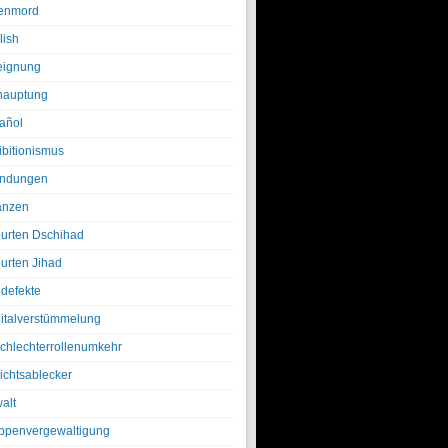
enmord
lish
eignung
hauptung
añol
ibitionismus
ndungen
anzen
urten Dschihad
urten Jihad
defekte
italverstümmelung
chlechterrollenumkehr
ichtsablecker
alt
ppenvergewaltigung