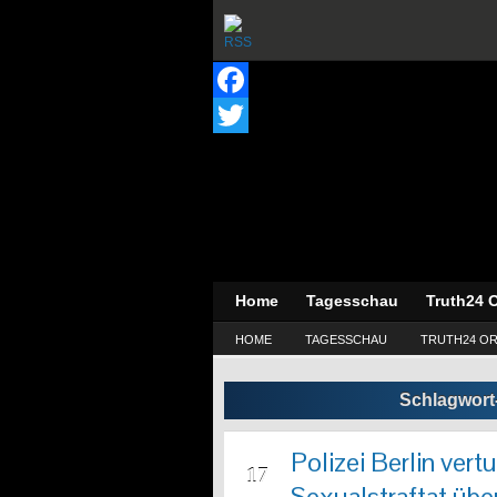
Facebook
Twitter
Home
Tagesschau
Truth24 O
HOME
TAGESSCHAU
TRUTH24 OR
Schlagwort
Polizei Berlin ve
JUL
17
Sexualstraftat übe