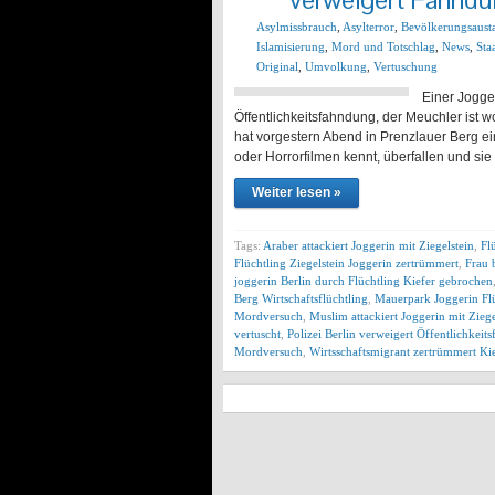
Asylmissbrauch
,
Asylterror
,
Bevölkerungsaust
Islamisierung
,
Mord und Totschlag
,
News
,
Sta
Original
,
Umvolkung
,
Vertuschung
Einer Jogger
Öffentlichkeitsfahndung, der Meuchler ist woh
hat vorgestern Abend in Prenzlauer Berg ein
oder Horrorfilmen kennt, überfallen und si
Weiter lesen »
Tags:
Araber attackiert Joggerin mit Ziegelstein
,
Fl
Flüchtling Ziegelstein Joggerin zertrümmert
,
Frau b
joggerin Berlin durch Flüchtling Kiefer gebrochen
Berg Wirtschaftsflüchtling
,
Mauerpark Joggerin Fl
Mordversuch
,
Muslim attackiert Joggerin mit Ziege
vertuscht
,
Polizei Berlin verweigert Öffentlichkeit
Mordversuch
,
Wirtsschaftsmigrant zertrümmert Ki