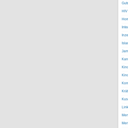
Gut
HIV
Hom
Inte
Inze
Isl
Jam
Kan
Kin
Kin
Kor
Krä
Kus
Lin
Men
Mer