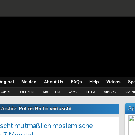
riginal
Melden
About Us
FAQs
Help
Videos
Sp
IGINAL
MELDEN
ABOUT US
FAQS
HELP
VIDEOS
SPEN
Sp
-Archiv:
Polizei Berlin vertuscht
rtuscht mutmaßlich moslemische
r 7 Monate!