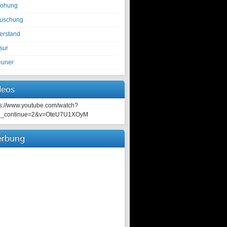
rohung
tuschung
erstand
sur
euner
deos
ps://www.youtube.com/watch?
e_continue=2&v=OteU7U1XOyM
rbung