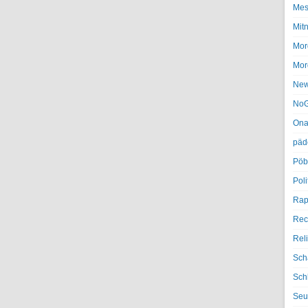
Mes
Mit
Mor
Mor
Ne
NoG
Ona
päd
Pöb
Poli
Rap
Rec
Rel
Sch
Sch
Seu