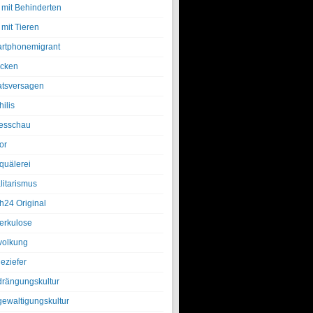
 mit Behinderten
 mit Tieren
rtphonemigrant
cken
atsversagen
ilis
esschau
or
quälerei
litarismus
h24 Original
erkulose
olkung
eziefer
drängungskultur
gewaltigungskultur