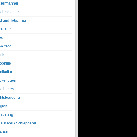
sermänner
nahmekultur
d und Totschlag
dkultur
ws
o Area
nie
ophilie
elkultur
tikerlügen
efugees
htsbeugung
igion
ächtung
leuserei / Schlepperei
chen