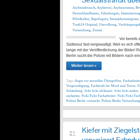
Asylmissbrauch
,
Asylterror
,
Asyltourismus
,
Be
Deutschlandhasser
,
Fahndungen
,
Islamisierun
Pöbelkultur
,
Rapefugees
,
Smartphonemigrant
Truth24 Original
,
Umvolkung
,
Verdrängungsk
Vertuschung
,
Zensur
Vor bereits
Südkreuz fast vergewaltigt. Weil es sich of
lange mit der Veröffentlichung der Bilder! 
Berlin sucht die Polizei mit Bildern nach 
Weiter lesen »
Tags:
Angst vor sexuellen Übergriffen
,
Facharbeit
Vergewaltigung
,
Fachkraft für Mord und Terror
,
F
Schändung
,
ficki ficki afrikaner
,
ficki ficki araber
asylanten
,
Ficki Ficki Facharbeiter
,
Ficki Ficki Fac
Polizei Berlin vertuscht
,
Polizei Berlin Vertuschung
Kiefer mit Ziegelst
MRZ
21
verweigert Fahndun