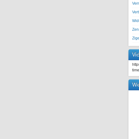
Ver
Ver
Wid
Zen
Zig
Vi
htt
tim
We