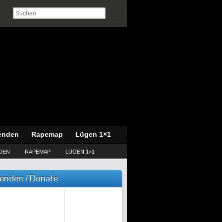
enden
Rapemap
Lügen 1×1
DEN
RAPEMAP
LÜGEN 1×1
enden / Donate