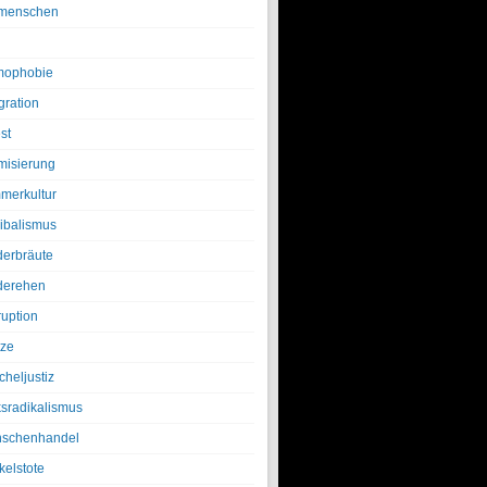
menschen
ophobie
gration
st
amisierung
merkultur
ibalismus
derbräute
derehen
ruption
tze
cheljustiz
ksradikalismus
schenhandel
kelstote