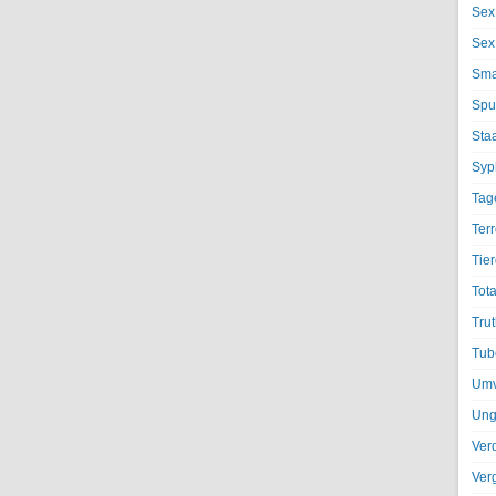
Sex
Sex
Sma
Spu
Sta
Syph
Tag
Terr
Tier
Tota
Trut
Tub
Umv
Ung
Ver
Ver