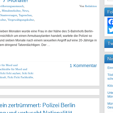
völkerungsaustausch
,
Von
Redaktion
Fo
g
,
Mitnahmekultur
,
News
,
,
Staatsversagen
,
Tagesschau
,
ultur
,
Vergewaltigungskultur
,
Fac
 sieben Monaten wurde eine Frau in der Nähe des S-Bahnhofs Berlin-
fensichtlich um einen Armutsasylanten handelt, wartete die Polizei so
Twit
Rund sieben Monate nach einem sexuellen Angriff auf eine 20-Jährige in
Tw
einem dringend Tatverdächtigen. Der …
Ne
1 Kommentar
er für Mord und
Einr
achkräfte für Mord und
,
ficki ficki asylant
,
ficki ficki
Töd
hkraft
,
Ficki Ficki Fachkräfte
,
sch
Klöc
Urte
Mörd
ein zertrümmert: Polizei Berlin
Mün
Ges
g und vertuscht Nationalität