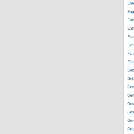
Ehr
Eng
Ent
Ent
Esp
Exh
Fah
Fin
Geb
Geb
Gen
Gen
Ges
Ges
Gew
Gru