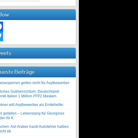
llow
ebook
ter
eets
ueste Beiträge
eisesperren gelten nicht für Asylbewerber
liches Gutmenschtum: Deutschland
enkt Italien 1 Million FFP2 Masken
kner will Asylbewerber als Erntehelfer
il gefallen – Lebenslang für Georgines
er Ali K.
chen: Axt-Araber hackt Autofahrer halbes
icht ab