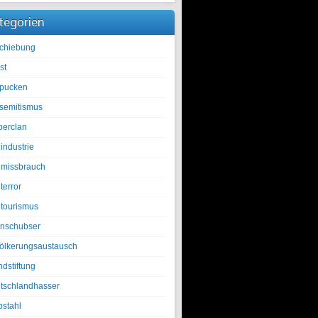
tegorien
chiebung
st
pucken
isemitismus
berclan
industrie
lmissbrauch
terror
ltourismus
nschubser
ölkerungsaustausch
ndstiftung
tschlandhasser
bstahl