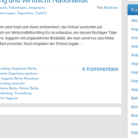
ausch
,
Fahndungen
,
Integration
,
Von
Redaktion
Ka
atsversagen
,
Tagesschau
,
Truth24
Abs
in wird Kopf und Hand zertrümmert, die Polizei verzichtet auf
Ang
l ein Wirtschaftsflüchtling Es ist unfassbar, ein derzeit flüchtiger Täter
Ans
e Joggerin mit unglaublicher Brutalität, die man sonst nur aus Afrika
e fast ermordet. Nach Angaben der Polizei joggte …
Ant
Ara
Asyl
4 Kommentare
üchtling Ziegelstein Berlin
,
Asy
erlin Ziegelstein attackiert
,
,
Joggerin Berlin Prenzlauer
Asyl
üchtling ermordet
lstein Berlin
,
Polizei Berlin
Asy
sfahndung
,
Prenzelberg
efer Joggerin
Bah
Bev
Bra
Deu
Die