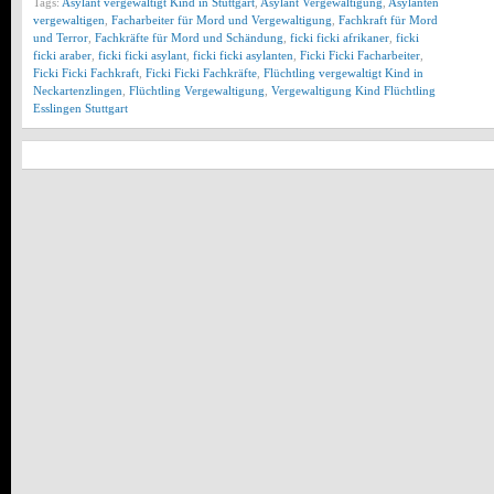
Tags:
Asylant vergewaltigt Kind in Stuttgart
,
Asylant Vergewaltigung
,
Asylanten
vergewaltigen
,
Facharbeiter für Mord und Vergewaltigung
,
Fachkraft für Mord
und Terror
,
Fachkräfte für Mord und Schändung
,
ficki ficki afrikaner
,
ficki
ficki araber
,
ficki ficki asylant
,
ficki ficki asylanten
,
Ficki Ficki Facharbeiter
,
Ficki Ficki Fachkraft
,
Ficki Ficki Fachkräfte
,
Flüchtling vergewaltigt Kind in
Neckartenzlingen
,
Flüchtling Vergewaltigung
,
Vergewaltigung Kind Flüchtling
Esslingen Stuttgart