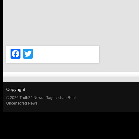
Facebook
Twitter
Copyright
© 2026 Truth24 News - Tagesschau Real
Uncensored News.