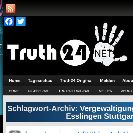
Facebook
Twitter
Home
Tagesschau
Truth24 Original
Melden
Abou
HOME
TAGESSCHAU
TRUTH24 ORIGINAL
MELDEN
ABOUT
Schlagwort-Archiv:
Vergewaltigun
Esslingen Stuttgar
MAI