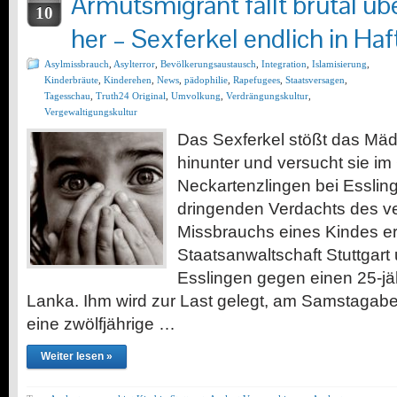
Armutsmigrant fällt brutal üb
10
her – Sexferkel endlich in Haft
Asylmissbrauch
,
Asylterror
,
Bevölkerungsaustausch
,
Integration
,
Islamisierung
,
Kinderbräute
,
Kinderehen
,
News
,
pädophilie
,
Rapefugees
,
Staatsversagen
,
Tagesschau
,
Truth24 Original
,
Umvolkung
,
Verdrängungskultur
,
Vergewaltigungskultur
Das Sexferkel stößt das Mä
hinunter und versucht sie i
Neckartenzlingen bei Essli
dringenden Verdachts des v
Missbrauchs eines Kindes erm
Staatsanwaltschaft Stuttgart 
Esslingen gegen einen 25-jä
Lanka. Ihm wird zur Last gelegt, am Samstagab
eine zwölfjährige …
Weiter lesen »