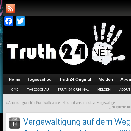
Facebook
Twitter
Home
Tagesschau
Truth24 Original
Melden
Abou
HOME
TAGESSCHAU
TRUTH24 ORIGINAL
MELDEN
ABOUT
«
Armutsmigrant hält Frau Waffe an den Hals und versucht sie zu vergewaltigen
„Ich spreche nu
Vergewaltigung auf dem Weg
MRZ
11