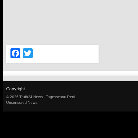
Facebook
Twitter
Copyright
© 2026 Truth24 News - Tagesschau Real
Uncensored News.