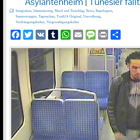
Asylantenheim | Tunesier fällt
Integration
,
Islamisierung
,
Mord und Totschlag
,
News
,
Rapefugees
,
Staatsversagen
,
Tagesschau
,
Truth24 Original
,
Umvolkung
,
Verdrängungskultur
,
Vergewaltigungskultur
Facebook
Twitter
VK
Tumblr
WhatsApp
Email
Message
Print
Teil