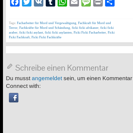
Facebook
Twitter
VK
Tumblr
WhatsApp
Email
Message
Print
Teil
Tags:
Facharbeiter für Mord und Vergewaltigung
,
Fachkraft für Mord und
Terror
,
Fachkräfte für Mord und Schändung
,
ficki ficki afrikaner
,
ficki ficki
araber
,
ficki ficki asylant
,
ficki ficki asylanten
,
Ficki Ficki Facharbeiter
,
Ficki
Ficki Fachkraft
,
Ficki Ficki Fachkräfte
Schreibe einen Kommentar
Du musst
angemeldet
sein, um einen Kommentar
Connect with: