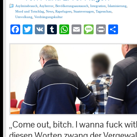
Asylmissbrauch
,
Asylterror
,
Bevölkerungsaustausch
,
Integration
,
Islamisierung
,
Mord und Totschlag
,
News
,
Rapefugees
,
Staatsversagen
,
Tagesschau
,
Umvolkung
,
Verdrängungskultur
Facebook
Twitter
VK
Tumblr
WhatsApp
Email
Message
Print
Teil
„Come out, bitch. I wanna fuck with
diesen Worten zwang der Vergewalt