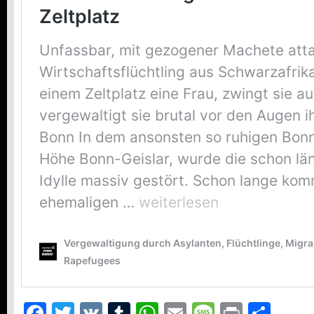
Facebook
Twitter
VK
Tumblr
WhatsApp
Email
Message
Print
Teil