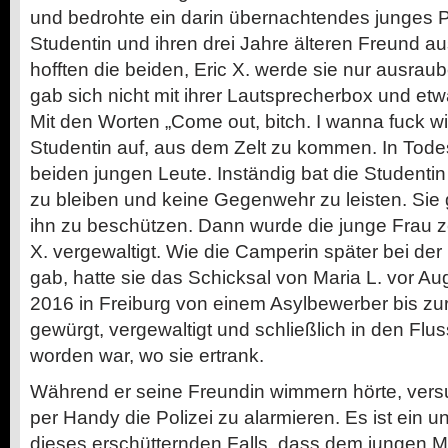
und bedrohte ein darin übernachtendes junges Pa
Studentin und ihren drei Jahre älteren Freund au
hofften die beiden, Eric X. werde sie nur ausrau
gab sich nicht mit ihrer Lautsprecherbox und etw
Mit den Worten „Come out, bitch. I wanna fuck wit
Studentin auf, aus dem Zelt zu kommen. In Todes
beiden jungen Leute. Inständig bat die Studentin
zu bleiben und keine Gegenwehr zu leisten. Sie
ihn zu beschützen. Dann wurde die junge Frau 
X. vergewaltigt. Wie die Camperin später bei der 
gab, hatte sie das Schicksal von Maria L. vor Au
2016 in Freiburg von einem Asylbewerber bis zur
gewürgt, vergewaltigt und schließlich in den Flu
worden war, wo sie ertrank.
Während er seine Freundin wimmern hörte, vers
per Handy die Polizei zu alarmieren. Es ist ein u
dieses erschütternden Falls, dass dem jungen 