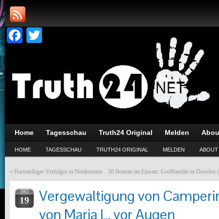
Facebook
Twitter
Home
Tagesschau
Truth24 Original
Melden
Abou
HOME
TAGESSCHAU
TRUTH24 ORIGINAL
MELDEN
ABOUT
«
Hartnäckiger Verfolger in Neidenstein
50 Beamte im Einsatz: Großfamilie in Dresden 
Vergewaltigung von Camperin
OKT
19
von Maria L. vor Augen