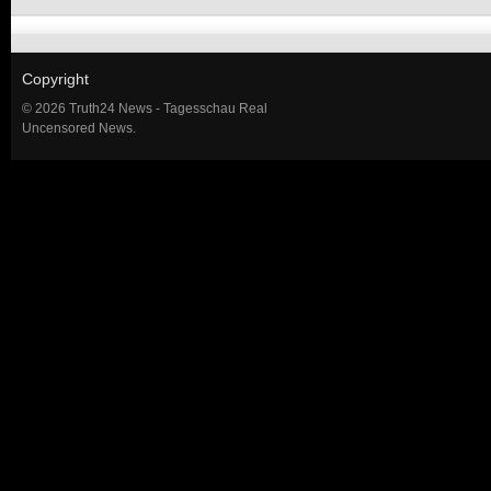
Copyright
© 2026 Truth24 News - Tagesschau Real
Uncensored News.