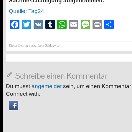
Sachbeschädigung aufgenommen.
Quelle: Tag24
Facebook
Twitter
VK
Tumblr
WhatsApp
Email
Message
Print
Teil
Dieser Beitrag besitzt kein Schlagwort
Schreibe einen Kommentar
Du musst
angemeldet
sein, um einen Kommentar
Connect with: