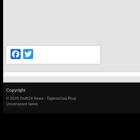
Facebook
Twitter
Copyright
© 2026 Truth24 News - Tagesschau Real
Uncensored News.