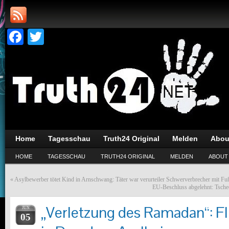
Facebook
Twitter
Home
Tagesschau
Truth24 Original
Melden
Abou
HOME
TAGESSCHAU
TRUTH24 ORIGINAL
MELDEN
ABOUT
«
Asylbewerber tötet Kind in Arnschwang: Täter war verurteiler Schwerverbrecher mit Fu
EU-Beschluss abgelehnt: Tschec
„Verletzung des Ramadan“: Fl
JUN
05