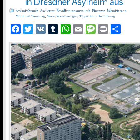
in Dresdner Asylheim aus
Asylmissbrauch
,
Asylterror
,
Bevölkerungsaustausch
,
Finanzen
,
Islamisierung
,
Mord und Totschlag
,
News
,
Staatsversagen
,
Tagesschau
,
Umvolkung
Facebook
Twitter
VK
Tumblr
WhatsApp
Email
Message
Print
Teil