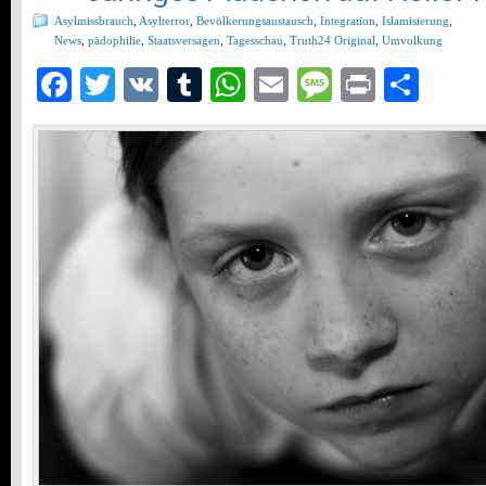
Asylmissbrauch
,
Asylterror
,
Bevölkerungsaustausch
,
Integration
,
Islamisierung
,
News
,
pädophilie
,
Staatsversagen
,
Tagesschau
,
Truth24 Original
,
Umvolkung
Facebook
Twitter
VK
Tumblr
WhatsApp
Email
Message
Print
Teil