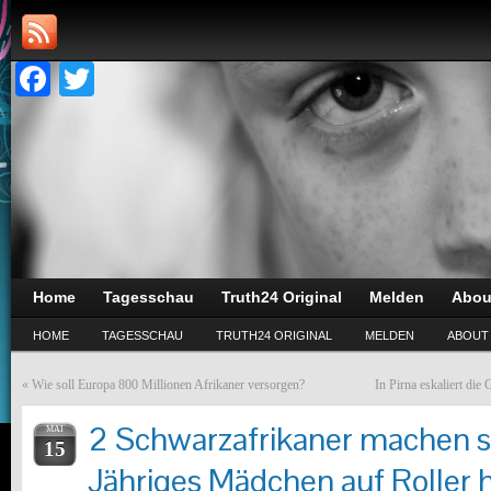
Facebook
Twitter
Home
Tagesschau
Truth24 Original
Melden
Abou
HOME
TAGESSCHAU
TRUTH24 ORIGINAL
MELDEN
ABOUT
«
Wie soll Europa 800 Millionen Afrikaner versorgen?
In Pirna eskaliert di
2 Schwarzafrikaner machen s
MAI
15
Jähriges Mädchen auf Roller he