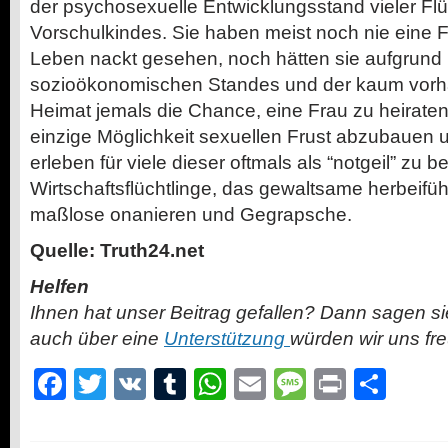
der psychosexuelle Entwicklungsstand vieler Fl
Vorschulkindes. Sie haben meist noch nie eine F
Leben nackt gesehen, noch hätten sie aufgrund i
sozioökonomischen Standes und der kaum vorha
Heimat jemals die Chance, eine Frau zu heiraten
einzige Möglichkeit sexuellen Frust abzubauen u
erleben für viele dieser oftmals als “notgeil” zu
Wirtschaftsflüchtlinge, das gewaltsame herbeifü
maßlose onanieren und Gegrapsche.
Quelle: Truth24.net
Helfen
Ihnen hat unser Beitrag gefallen? Dann sagen s
auch über eine
Unterstützung
würden wir uns fr
Facebook
Twitter
VK
Tumblr
WhatsApp
Email
Message
Print
Teil