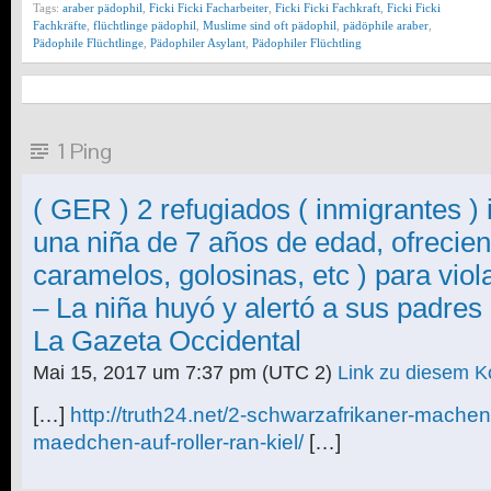
Tags:
araber pädophil
,
Ficki Ficki Facharbeiter
,
Ficki Ficki Fachkraft
,
Ficki Ficki
Fachkräfte
,
flüchtlinge pädophil
,
Muslime sind oft pädophil
,
pädöphile araber
,
Pädophile Flüchtlinge
,
Pädophiler Asylant
,
Pädophiler Flüchtling
1 Ping
( GER ) 2 refugiados ( inmigrantes ) 
una niña de 7 años de edad, ofrecien
caramelos, golosinas, etc ) para vio
– La niña huyó y alertó a sus padres
La Gazeta Occidental
Mai 15, 2017 um 7:37 pm
(UTC 2)
Link zu diesem 
[…]
http://truth24.net/2-schwarzafrikaner-machen
maedchen-auf-roller-ran-kiel/
[…]