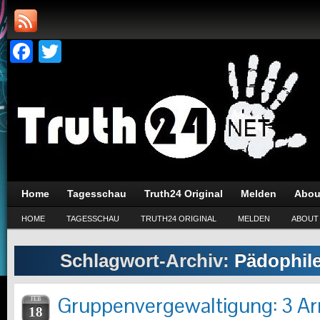
Facebook
Twitter
Home
Tagesschau
Truth24 Original
Melden
Abou
HOME
TAGESSCHAU
TRUTH24 ORIGINAL
MELDEN
ABOUT
Schlagwort-Archiv:
Pädophile
Gruppenvergewaltigung: 3 A
FEB
18