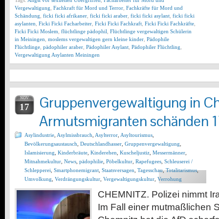
Tags:
Angst vor sexuellen Übergriffen
,
Facharbeiter für Mord und
Vergewaltigung
,
Fachkraft für Mord und Terror
,
Fachkräfte für Mord und
Schändung
,
ficki ficki afrikaner
,
ficki ficki araber
,
ficki ficki asylant
,
ficki ficki
asylanten
,
Ficki Ficki Facharbeiter
,
Ficki Ficki Fachkraft
,
Ficki Ficki Fachkräfte
,
Ficki Ficki Moslem
,
flüchtlinge pädophil
,
Flüchtlinge vergewaltigen Schülerin
in Meiningen
,
moslems vergewaltigen gern kleine kinder
,
Pädophile
Flüchtlinge
,
pädophiler araber
,
Pädophiler Asylant
,
Pädophiler Flüchtling
,
Vergewaltigung Asylanten Meiningen
Gruppenvergewaltigung in C
NOV
17
Armutsmigranten schänden 17
Asylindustrie
,
Asylmissbrauch
,
Asylterror
,
Asyltourismus
,
Bevölkerungsaustausch
,
Deutschlandhasser
,
Gruppenvergewaltigung
,
Islamisierung
,
Kinderbräute
,
Kinderehen
,
Kuscheljustiz
,
Messermänner
,
Mitnahmekultur
,
News
,
pädophilie
,
Pöbelkultur
,
Rapefugees
,
Schleuserei /
Schlepperei
,
Smartphonemigrant
,
Staatsversagen
,
Tagesschau
,
Totalitarismus
,
Umvolkung
,
Verdrängungskultur
,
Vergewaltigungskultur
,
Verrohung
CHEMNITZ. Polizei nimmt Ira
Im Fall einer mutmaßlichen Se