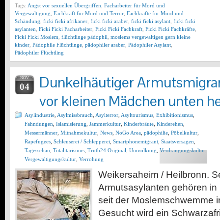
Tags:
Angst vor sexuellen Übergriffen
,
Facharbeiter für Mord und
Vergewaltigung
,
Fachkraft für Mord und Terror
,
Fachkräfte für Mord und
Schändung
,
ficki ficki afrikaner
,
ficki ficki araber
,
ficki ficki asylant
,
ficki ficki
asylanten
,
Ficki Ficki Facharbeiter
,
Ficki Ficki Fachkraft
,
Ficki Ficki Fachkräfte
,
Ficki Ficki Moslem
,
flüchtlinge pädophil
,
moslems vergewaltigen gern kleine
kinder
,
Pädophile Flüchtlinge
,
pädophiler araber
,
Pädophiler Asylant
,
Pädophiler Flüchtling
Dunkelhäutiger Armutsmigran
NOV
04
vor kleinen Mädchen unten 
Asylindustrie
,
Asylmissbrauch
,
Asylterror
,
Asyltourismus
,
Exhibitionismus
,
Fahndungen
,
Islamisierung
,
Jammerkultur
,
Kinderbräute
,
Kinderehen
,
Messermänner
,
Mitnahmekultur
,
News
,
NoGo Area
,
pädophilie
,
Pöbelkultur
,
Rapefugees
,
Schleuserei / Schlepperei
,
Smartphonemigrant
,
Staatsversagen
,
Tagesschau
,
Totalitarismus
,
Truth24 Original
,
Umvolkung
,
Verdrängungskultur
,
Vergewaltigungskultur
,
Verrohung
Weikersaheim / Heilbronn. S
Armutsasylanten gehören i
seit der Moslemschwemme in
Gesucht wird ein Schwarzafri