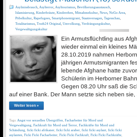
Asylmissbrauch
,
Asylterror
,
Asyltourismus
,
Bevölkerungsaustausch
,
Islamisierung
,
Kinderbräute
,
Kinderehen
,
Mitnahmekultur
,
News
,
NoGo Area
,
Pöbelkultur
,
Rapefugees
,
Smartphonemigrant
,
Staatsversagen
,
Tagesschau
,
Totalitarismus
,
Truth24 Original
,
Umvolkung
,
Verdrängungskultur
,
Vergewaltigungskultur
Ein Armutsflüchtling aus Afgh
wieder einmal ein kleines M
28.10.2019 nahmen Herborner
jährigen Armutsmigranten fes
lebende Afghane hatte zuvor
Schülerin im Herborner Bahnh
Gegen 08.20 Uhr saß die Sch
auf einer Bank. Der Mann setzte sich neben sie, 
Weiter lesen »
Tags:
Angst vor sexuellen Übergriffen
,
Facharbeiter für Mord und
Vergewaltigung
,
Fachkraft für Mord und Terror
,
Fachkräfte für Mord und
Schändung
,
ficki ficki afrikaner
,
ficki ficki araber
,
ficki ficki asylant
,
ficki ficki
asylanten
,
Ficki Ficki Facharbeiter
,
Ficki Ficki Fachkraft
,
Ficki Ficki Fachkräfte
,