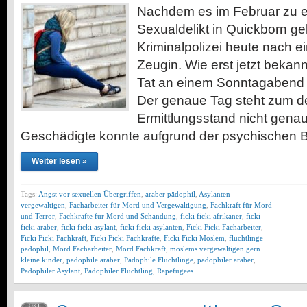
Nachdem es im Februar zu 
Sexualdelikt in Quickborn ge
Kriminalpolizei heute nach 
Zeugin. Wie erst jetzt bekann
Tat an einem Sonntagabend i
Der genaue Tag steht zum de
Ermittlungsstand nicht genau 
Geschädigte konnte aufgrund der psychischen 
Weiter lesen »
Tags:
Angst vor sexuellen Übergriffen
,
araber pädophil
,
Asylanten
vergewaltigen
,
Facharbeiter für Mord und Vergewaltigung
,
Fachkraft für Mord
und Terror
,
Fachkräfte für Mord und Schändung
,
ficki ficki afrikaner
,
ficki
ficki araber
,
ficki ficki asylant
,
ficki ficki asylanten
,
Ficki Ficki Facharbeiter
,
Ficki Ficki Fachkraft
,
Ficki Ficki Fachkräfte
,
Ficki Ficki Moslem
,
flüchtlinge
pädophil
,
Mord Facharbeiter
,
Mord Fachkraft
,
moslems vergewaltigen gern
kleine kinder
,
pädöphile araber
,
Pädophile Flüchtlinge
,
pädophiler araber
,
Pädophiler Asylant
,
Pädophiler Flüchtling
,
Rapefugees
OKT