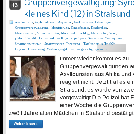
Gruppenvergewaltigung: Syr
13
kleines Kind (12) in Stralsund
Asylindustrie
,
Asylmissbrauch
,
Asylterror
,
Asyltourismus
,
Fahndungen
,
Gruppenvergewaltigung
,
Islamisierung
,
Kinderbräute
,
Kinderehen
,
Messermänner
,
Mitnahmekultur
,
Mord und Totschlag
,
Mordkultur
,
News
,
pädophilie
,
Pöbelkultur
,
Politikerlügen
,
Rapefugees
,
Schleuserei / Schlepperei
,
Smartphonemigrant
,
Staatsversagen
,
Tagesschau
,
Totalitarismus
,
Truth24
Original
,
Umvolkung
,
Verdrängungskultur
,
Vergewaltigungskultur
Immer wieder kommt es zu
Gruppenvergewaltigungen a
Asyltouristen aus Afrika und 
reagiert nicht. Jetzt traf es 
Stralsund, es wurde von zwei
vergewaltigt Die Polizei hat 
einer Woche die Gruppenver
zwölf Jahre alten Mädchen in Stralsund bestätigt.
Weiter lesen »