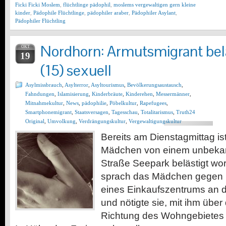
Ficki Ficki Moslem
,
flüchtlinge pädophil
,
moslems vergewaltigen gern kleine
kinder
,
Pädophile Flüchtlinge
,
pädophiler araber
,
Pädophiler Asylant
,
Pädophiler Flüchtling
Nordhorn: Armutsmigrant bel
OKT
19
(15) sexuell
Asylmissbrauch
,
Asylterror
,
Asyltourismus
,
Bevölkerungsaustausch
,
Fahndungen
,
Islamisierung
,
Kinderbräute
,
Kinderehen
,
Messermänner
,
Mitnahmekultur
,
News
,
pädophilie
,
Pöbelkultur
,
Rapefugees
,
Smartphonemigrant
,
Staatsversagen
,
Tagesschau
,
Totalitarismus
,
Truth24
Original
,
Umvolkung
,
Verdrängungskultur
,
Vergewaltigungskultur
Bereits am Dienstagmittag ist
Mädchen von einem unbekann
Straße Seepark belästigt wo
sprach das Mädchen gegen 
eines Einkaufszentrums an d
und nötigte sie, mit ihm über
Richtung des Wohngebietes