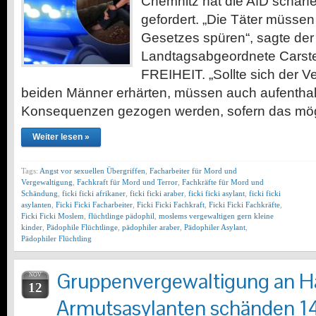
Chemnitz hat die AfD schar
gefordert. „Die Täter müssen
Gesetzes spüren“, sagte der
Landtagsabgeordnete Carst
FREIHEIT. „Sollte sich der V
beiden Männer erhärten, müssen auch aufenthalt
Konsequenzen gezogen werden, sofern das mö
Weiter lesen »
Tags:
Angst vor sexuellen Übergriffen
,
Facharbeiter für Mord und
Vergewaltigung
,
Fachkraft für Mord und Terror
,
Fachkräfte für Mord und
Schändung
,
ficki ficki afrikaner
,
ficki ficki araber
,
ficki ficki asylant
,
ficki ficki
asylanten
,
Ficki Ficki Facharbeiter
,
Ficki Ficki Fachkraft
,
Ficki Ficki Fachkräfte
,
Ficki Ficki Moslem
,
flüchtlinge pädophil
,
moslems vergewaltigen gern kleine
kinder
,
Pädophile Flüchtlinge
,
pädophiler araber
,
Pädophiler Asylant
,
Pädophiler Flüchtling
Gruppenvergewaltigung an H
NOV
12
Armutsasylanten schänden 14