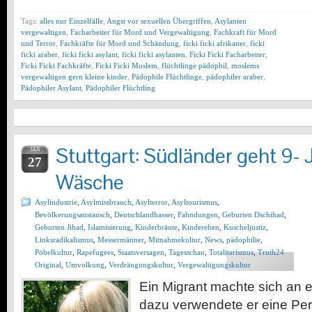
Tags:
alles nur Einzelfälle
,
Angst vor sexuellen Übergriffen
,
Asylanten
vergewaltigen
,
Facharbeiter für Mord und Vergewaltigung
,
Fachkraft für Mord
und Terror
,
Fachkräfte für Mord und Schändung
,
ficki ficki afrikaner
,
ficki
ficki araber
,
ficki ficki asylant
,
ficki ficki asylanten
,
Ficki Ficki Facharbeiter
,
Ficki Ficki Fachkräfte
,
Ficki Ficki Moslem
,
flüchtlinge pädophil
,
moslems
vergewaltigen gern kleine kinder
,
Pädophile Flüchtlinge
,
pädophiler araber
,
Pädophiler Asylant
,
Pädophiler Flüchtling
Stuttgart: Südländer geht 9- J
JAN
27
Wäsche
Asylindustrie
,
Asylmissbrauch
,
Asylterror
,
Asyltourismus
,
Bevölkerungsaustausch
,
Deutschlandhasser
,
Fahndungen
,
Geburten Dschihad
,
Geburten Jihad
,
Islamisierung
,
Kinderbräute
,
Kinderehen
,
Kuscheljustiz
,
Linksradikalismus
,
Messermänner
,
Mitnahmekultur
,
News
,
pädophilie
,
Pöbelkultur
,
Rapefugees
,
Staatsversagen
,
Tagesschau
,
Totalitarismus
,
Truth24
Original
,
Umvolkung
,
Verdrängungskultur
,
Vergewaltigungskultur
Ein Migrant machte sich an e
dazu verwendete er eine Perf