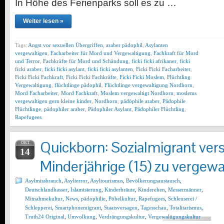
In Höhe des Ferienparks soll es zu …
Weiter lesen »
Tags:
Angst vor sexuellen Übergriffen
,
araber pädophil
,
Asylanten
vergewaltigen
,
Facharbeiter für Mord und Vergewaltigung
,
Fachkraft für Mord
und Terror
,
Fachkräfte für Mord und Schändung
,
ficki ficki afrikaner
,
ficki
ficki araber
,
ficki ficki asylant
,
ficki ficki asylanten
,
Ficki Ficki Facharbeiter
,
Ficki Ficki Fachkraft
,
Ficki Ficki Fachkräfte
,
Ficki Ficki Moslem
,
Flüchtling
Vergewaltigung
,
flüchtlinge pädophil
,
Flüchtlinge vergewaltigung Nordhorn
,
Mord Facharbeiter
,
Mord Fachkraft
,
Moslem vergewaltigt Nordhorn
,
moslems
vergewaltigen gern kleine kinder
,
Nordhorn
,
pädöphile araber
,
Pädophile
Flüchtlinge
,
pädophiler araber
,
Pädophiler Asylant
,
Pädophiler Flüchtling
,
Rapefugees
Quickborn: Sozialmigrant ver
OKT
14
Minderjährige (15) zu vergewa
Asylmissbrauch
,
Asylterror
,
Asyltourismus
,
Bevölkerungsaustausch
,
Deutschlandhasser
,
Islamisierung
,
Kinderbräute
,
Kinderehen
,
Messermänner
,
Mitnahmekultur
,
News
,
pädophilie
,
Pöbelkultur
,
Rapefugees
,
Schleuserei /
Schlepperei
,
Smartphonemigrant
,
Staatsversagen
,
Tagesschau
,
Totalitarismus
,
Truth24 Original
,
Umvolkung
,
Verdrängungskultur
,
Vergewaltigungskultur