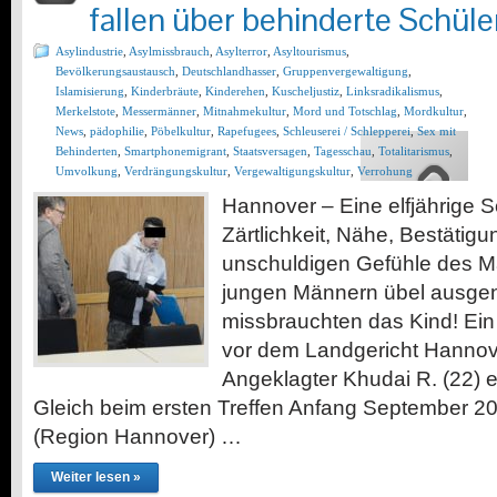
fallen über behinderte Schüler
Asylindustrie
,
Asylmissbrauch
,
Asylterror
,
Asyltourismus
,
Bevölkerungsaustausch
,
Deutschlandhasser
,
Gruppenvergewaltigung
,
Islamisierung
,
Kinderbräute
,
Kinderehen
,
Kuscheljustiz
,
Linksradikalismus
,
Merkelstote
,
Messermänner
,
Mitnahmekultur
,
Mord und Totschlag
,
Mordkultur
,
News
,
pädophilie
,
Pöbelkultur
,
Rapefugees
,
Schleuserei / Schlepperei
,
Sex mit
Behinderten
,
Smartphonemigrant
,
Staatsversagen
,
Tagesschau
,
Totalitarismus
,
Umvolkung
,
Verdrängungskultur
,
Vergewaltigungskultur
,
Verrohung
Hannover – Eine elfjährige S
Zärtlichkeit, Nähe, Bestätigu
unschuldigen Gefühle des 
jungen Männern übel ausgen
missbrauchten das Kind! Ein 
vor dem Landgericht Hannove
Angeklagter Khudai R. (22) 
Gleich beim ersten Treffen Anfang September 
(Region Hannover) …
Weiter lesen »