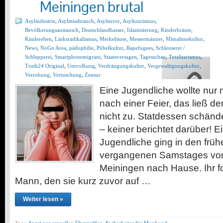
Meiningen brutal
Asylindustrie
,
Asylmissbrauch
,
Asylterror
,
Asyltourismus
,
Bevölkerungsaustausch
,
Deutschlandhasser
,
Islamisierung
,
Kinderbräute
,
Kinderehen
,
Linksradikalismus
,
Merkelstote
,
Messermänner
,
Mitnahmekultur
,
News
,
NoGo Area
,
pädophilie
,
Pöbelkultur
,
Rapefugees
,
Schleuserei /
Schlepperei
,
Smartphonemigrant
,
Staatsversagen
,
Tagesschau
,
Totalitarismus
,
Truth24 Original
,
Umvolkung
,
Verdrängungskultur
,
Vergewaltigungskultur
,
Verrohung
,
Vertuschung
,
Zensur
Eine Jugendliche wollte nur
nach einer Feier, das ließ de
nicht zu. Statdessen schände
– keiner berichtet darüber! E
Jugendliche ging in den fr
vergangenen Samstages von e
Meiningen nach Hause. Ihr fo
Mann, den sie kurz zuvor auf …
Weiter lesen »