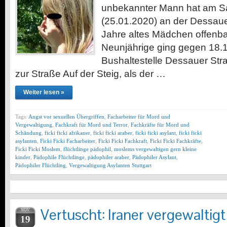
unbekannter Mann hat am 
(25.01.2020) an der Dessaue
Jahre altes Mädchen offenba
Neunjährige ging gegen 18.1
Bushaltestelle Dessauer St
zur Straße Auf der Steig, als der …
Weiter lesen »
Tags:
Angst vor sexuellen Übergriffen
,
Facharbeiter für Mord und
Vergewaltigung
,
Fachkraft für Mord und Terror
,
Fachkräfte für Mord und
Schändung
,
ficki ficki afrikaner
,
ficki ficki araber
,
ficki ficki asylant
,
ficki ficki
asylanten
,
Ficki Ficki Facharbeiter
,
Ficki Ficki Fachkraft
,
Ficki Ficki Fachkräfte
,
Ficki Ficki Moslem
,
flüchtlinge pädophil
,
moslems vergewaltigen gern kleine
kinder
,
Pädophile Flüchtlinge
,
pädophiler araber
,
Pädophiler Asylant
,
Pädophiler Flüchtling
,
Vergewaltigung Asylanten Stuttgart
Vertuscht: Iraner vergewaltig
NOV
19