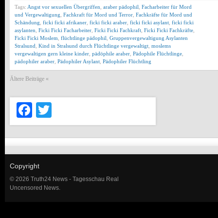
Tags:
Angst vor sexuellen Übergriffen
,
araber pädophil
,
Facharbeiter für Mord
und Vergewaltigung
,
Fachkraft für Mord und Terror
,
Fachkräfte für Mord und
Schändung
,
ficki ficki afrikaner
,
ficki ficki araber
,
ficki ficki asylant
,
ficki ficki
asylanten
,
Ficki Ficki Facharbeiter
,
Ficki Ficki Fachkraft
,
Ficki Ficki Fachkräfte
,
Ficki Ficki Moslem
,
flüchtlinge pädophil
,
Gruppenvergewaltigung Asylanten
Stralsund
,
Kind in Stralsund durch Flüchtlinge vergewaltigt
,
moslems
vergewaltigen gern kleine kinder
,
pädöphile araber
,
Pädophile Flüchtlinge
,
pädophiler araber
,
Pädophiler Asylant
,
Pädophiler Flüchtling
Ältere Beiträge «
Facebook
Twitter
Copyright
© 2026 Truth24 News - Tagesschau Real
Uncensored News.