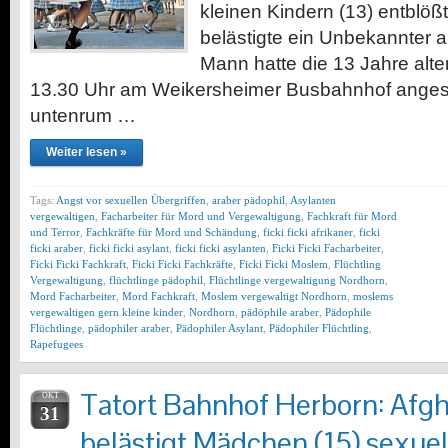
kleinen Kindern (13) entblöß
belästigte ein Unbekannter 
Mann hatte die 13 Jahre alt
13.30 Uhr am Weikersheimer Busbahnhof anges
untenrum …
Weiter lesen »
Tags:
Angst vor sexuellen Übergriffen
,
araber pädophil
,
Asylanten
vergewaltigen
,
Facharbeiter für Mord und Vergewaltigung
,
Fachkraft für Mord
und Terror
,
Fachkräfte für Mord und Schändung
,
ficki ficki afrikaner
,
ficki
ficki araber
,
ficki ficki asylant
,
ficki ficki asylanten
,
Ficki Ficki Facharbeiter
,
Ficki Ficki Fachkraft
,
Ficki Ficki Fachkräfte
,
Ficki Ficki Moslem
,
Flüchtling
Vergewaltigung
,
flüchtlinge pädophil
,
Flüchtlinge vergewaltigung Nordhorn
,
Mord Facharbeiter
,
Mord Fachkraft
,
Moslem vergewaltigt Nordhorn
,
moslems
vergewaltigen gern kleine kinder
,
Nordhorn
,
pädöphile araber
,
Pädophile
Flüchtlinge
,
pädophiler araber
,
Pädophiler Asylant
,
Pädophiler Flüchtling
,
Rapefugees
Tatort Bahnhof Herborn: Afg
OKT
31
belästigt Mädchen (15) sexuel