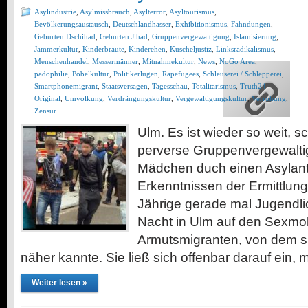
Asylindustrie
,
Asylmissbrauch
,
Asylterror
,
Asyltourismus
,
Bevölkerungsaustausch
,
Deutschlandhasser
,
Exhibitionismus
,
Fahndungen
,
Geburten Dschihad
,
Geburten Jihad
,
Gruppenvergewaltigung
,
Islamisierung
,
Jammerkultur
,
Kinderbräute
,
Kinderehen
,
Kuscheljustiz
,
Linksradikalismus
,
Menschenhandel
,
Messermänner
,
Mitnahmekultur
,
News
,
NoGo Area
,
pädophilie
,
Pöbelkultur
,
Politikerlügen
,
Rapefugees
,
Schleuserei / Schlepperei
,
Smartphonemigrant
,
Staatsversagen
,
Tagesschau
,
Totalitarismus
,
Truth24
Original
,
Umvolkung
,
Verdrängungskultur
,
Vergewaltigungskultur
,
Verrohung
,
Zensur
Ulm. Es ist wieder so weit, 
perverse Gruppenvergewalti
Mädchen duch einen Asyla
Erkenntnissen der Ermittlung
Jährige gerade mal Jugendli
Nacht in Ulm auf den Sexmo
Armutsmigranten, von dem s
näher kannte. Sie ließ sich offenbar darauf ein, 
Weiter lesen »