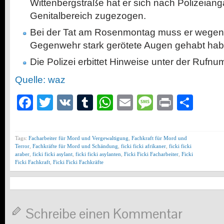
Wittenbergstraße hat er sich nach Polizeian
Genitalbereich zugezogen.
Bei der Tat am Rosenmontag muss er wegen 
Gegenwehr stark gerötete Augen gehabt hab
Die Polizei erbittet Hinweise unter der Rufn
Quelle: waz
Facebook
Twitter
VK
Tumblr
WhatsApp
Email
Message
Print
Teil
Tags:
Facharbeiter für Mord und Vergewaltigung
,
Fachkraft für Mord und
Terror
,
Fachkräfte für Mord und Schändung
,
ficki ficki afrikaner
,
ficki ficki
araber
,
ficki ficki asylant
,
ficki ficki asylanten
,
Ficki Ficki Facharbeiter
,
Ficki
Ficki Fachkraft
,
Ficki Ficki Fachkräfte
Schreibe einen Kommentar