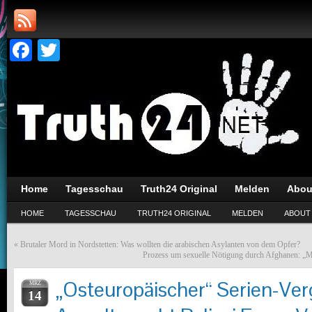
Facebook
Twitter
Home
Tagesschau
Truth24 Original
Melden
Abou
HOME
TAGESSCHAU
TRUTH24 ORIGINAL
MELDEN
ABOUT
«
Brutaler Mord in Nordstetten: Was wollten die arabischen Asylanten von dem Opfer?
Prozess um sexuelle Nötigung durch Afghanen: „M
„Osteuropäischer“ Serien-Ver
MRZ
14