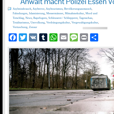
Anwalt macht Polizei Essen V
Asylmissbrauch
,
Asylterror
,
Asyltourismus
,
Bevölkerungsaustausch
,
Fahndungen
,
Islamisierung
,
Messermänner
,
Mitnahmekultur
,
Mord und
Totschlag
,
News
,
Rapefugees
,
Schleuserei / Schlepperei
,
Tagesschau
,
Totalitarismus
,
Umvolkung
,
Verdrängungskultur
,
Vergewaltigungskultur
,
Vertuschung
,
Zensur
Facebook
Twitter
VK
Tumblr
WhatsApp
Email
Message
Print
Teil