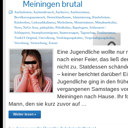
Meiningen brutal
Asylindustrie
,
Asylmissbrauch
,
Asylterror
,
Asyltourismus
,
Bevölkerungsaustausch
,
Deutschlandhasser
,
Islamisierung
,
Kinderbräute
,
Kinderehen
,
Linksradikalismus
,
Merkelstote
,
Messermänner
,
Mitnahmekultur
,
News
,
NoGo Area
,
pädophilie
,
Pöbelkultur
,
Rapefugees
,
Schleuserei /
Schlepperei
,
Smartphonemigrant
,
Staatsversagen
,
Tagesschau
,
Totalitarismus
,
Truth24 Original
,
Umvolkung
,
Verdrängungskultur
,
Vergewaltigungskultur
,
Verrohung
,
Vertuschung
,
Zensur
Eine Jugendliche wollte nur
nach einer Feier, das ließ de
nicht zu. Statdessen schände
– keiner berichtet darüber! E
Jugendliche ging in den fr
vergangenen Samstages von e
Meiningen nach Hause. Ihr fo
Mann, den sie kurz zuvor auf …
Weiter lesen »