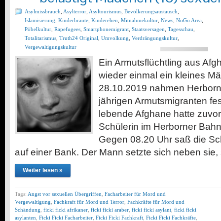
Asylmissbrauch
,
Asylterror
,
Asyltourismus
,
Bevölkerungsaustausch
,
Islamisierung
,
Kinderbräute
,
Kinderehen
,
Mitnahmekultur
,
News
,
NoGo Area
,
Pöbelkultur
,
Rapefugees
,
Smartphonemigrant
,
Staatsversagen
,
Tagesschau
,
Totalitarismus
,
Truth24 Original
,
Umvolkung
,
Verdrängungskultur
,
Vergewaltigungskultur
Ein Armutsflüchtling aus Afgh
wieder einmal ein kleines M
28.10.2019 nahmen Herborner
jährigen Armutsmigranten fes
lebende Afghane hatte zuvor
Schülerin im Herborner Bahnh
Gegen 08.20 Uhr saß die Sch
auf einer Bank. Der Mann setzte sich neben sie, 
Weiter lesen »
Tags:
Angst vor sexuellen Übergriffen
,
Facharbeiter für Mord und
Vergewaltigung
,
Fachkraft für Mord und Terror
,
Fachkräfte für Mord und
Schändung
,
ficki ficki afrikaner
,
ficki ficki araber
,
ficki ficki asylant
,
ficki ficki
asylanten
,
Ficki Ficki Facharbeiter
,
Ficki Ficki Fachkraft
,
Ficki Ficki Fachkräfte
,