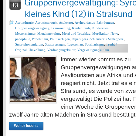
Gruppenvergewaltigung: Syr
13
kleines Kind (12) in Stralsund
Asylindustrie
,
Asylmissbrauch
,
Asylterror
,
Asyltourismus
,
Fahndungen
,
Gruppenvergewaltigung
,
Islamisierung
,
Kinderbräute
,
Kinderehen
,
Messermänner
,
Mitnahmekultur
,
Mord und Totschlag
,
Mordkultur
,
News
,
pädophilie
,
Pöbelkultur
,
Politikerlügen
,
Rapefugees
,
Schleuserei / Schlepperei
,
Smartphonemigrant
,
Staatsversagen
,
Tagesschau
,
Totalitarismus
,
Truth24
Original
,
Umvolkung
,
Verdrängungskultur
,
Vergewaltigungskultur
Immer wieder kommt es zu
Gruppenvergewaltigungen a
Asyltouristen aus Afrika und 
reagiert nicht. Jetzt traf es 
Stralsund, es wurde von zwei
vergewaltigt Die Polizei hat 
einer Woche die Gruppenver
zwölf Jahre alten Mädchen in Stralsund bestätigt.
Weiter lesen »