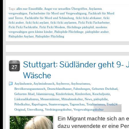
Tags:
alles nur Einzelfälle
,
Angst vor sexuellen Übergriffen
,
Asylanten
vergewaltigen
,
Facharbeiter für Mord und Vergewaltigung
,
Fachkraft für Mord
und Terror
,
Fachkräfte für Mord und Schändung
,
ficki ficki afrikaner
,
ficki
ficki araber
,
ficki ficki asylant
,
ficki ficki asylanten
,
Ficki Ficki Facharbeiter
,
Ficki Ficki Fachkräfte
,
Ficki Ficki Moslem
,
flüchtlinge pädophil
,
moslems
vergewaltigen gern kleine kinder
,
Pädophile Flüchtlinge
,
pädophiler araber
,
Pädophiler Asylant
,
Pädophiler Flüchtling
Stuttgart: Südländer geht 9- J
JAN
27
Wäsche
Asylindustrie
,
Asylmissbrauch
,
Asylterror
,
Asyltourismus
,
Bevölkerungsaustausch
,
Deutschlandhasser
,
Fahndungen
,
Geburten Dschihad
,
Geburten Jihad
,
Islamisierung
,
Kinderbräute
,
Kinderehen
,
Kuscheljustiz
,
Linksradikalismus
,
Messermänner
,
Mitnahmekultur
,
News
,
pädophilie
,
Pöbelkultur
,
Rapefugees
,
Staatsversagen
,
Tagesschau
,
Totalitarismus
,
Truth24
Original
,
Umvolkung
,
Verdrängungskultur
,
Vergewaltigungskultur
Ein Migrant machte sich an e
dazu verwendete er eine Perf