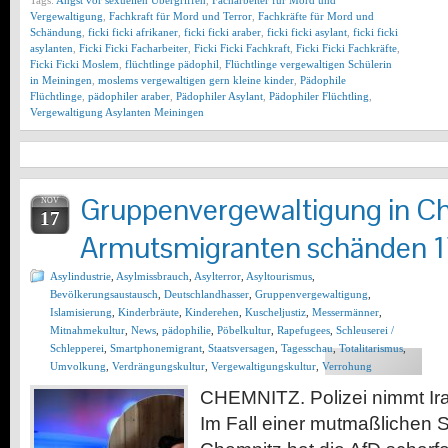
Tags:
Angst vor sexuellen Übergriffen
,
Facharbeiter für Mord und
Vergewaltigung
,
Fachkraft für Mord und Terror
,
Fachkräfte für Mord und
Schändung
,
ficki ficki afrikaner
,
ficki ficki araber
,
ficki ficki asylant
,
ficki ficki
asylanten
,
Ficki Ficki Facharbeiter
,
Ficki Ficki Fachkraft
,
Ficki Ficki Fachkräfte
,
Ficki Ficki Moslem
,
flüchtlinge pädophil
,
Flüchtlinge vergewaltigen Schülerin
in Meiningen
,
moslems vergewaltigen gern kleine kinder
,
Pädophile
Flüchtlinge
,
pädophiler araber
,
Pädophiler Asylant
,
Pädophiler Flüchtling
,
Vergewaltigung Asylanten Meiningen
Gruppenvergewaltigung in C
NOV
17
Armutsmigranten schänden 17
Asylindustrie
,
Asylmissbrauch
,
Asylterror
,
Asyltourismus
,
Bevölkerungsaustausch
,
Deutschlandhasser
,
Gruppenvergewaltigung
,
Islamisierung
,
Kinderbräute
,
Kinderehen
,
Kuscheljustiz
,
Messermänner
,
Mitnahmekultur
,
News
,
pädophilie
,
Pöbelkultur
,
Rapefugees
,
Schleuserei /
Schlepperei
,
Smartphonemigrant
,
Staatsversagen
,
Tagesschau
,
Totalitarismus
,
Umvolkung
,
Verdrängungskultur
,
Vergewaltigungskultur
,
Verrohung
CHEMNITZ. Polizei nimmt Ira
Im Fall einer mutmaßlichen Se