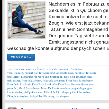
Nachdem es im Februar zu 
Sexualdelikt in Quickborn ge
Kriminalpolizei heute nach 
Zeugin. Wie erst jetzt bekann
Tat an einem Sonntagabend i
Der genaue Tag steht zum de
Ermittlungsstand nicht genau 
Geschädigte konnte aufgrund der psychischen 
Weiter lesen »
Tags:
Angst vor sexuellen Übergriffen
,
araber pädophil
,
Asylanten
vergewaltigen
,
Facharbeiter für Mord und Vergewaltigung
,
Fachkraft für Mord
und Terror
,
Fachkräfte für Mord und Schändung
,
ficki ficki afrikaner
,
ficki
ficki araber
,
ficki ficki asylant
,
ficki ficki asylanten
,
Ficki Ficki Facharbeiter
,
Ficki Ficki Fachkraft
,
Ficki Ficki Fachkräfte
,
Ficki Ficki Moslem
,
flüchtlinge
pädophil
,
Mord Facharbeiter
,
Mord Fachkraft
,
moslems vergewaltigen gern
kleine kinder
,
pädöphile araber
,
Pädophile Flüchtlinge
,
pädophiler araber
,
Pädophiler Asylant
,
Pädophiler Flüchtling
,
Rapefugees
OKT