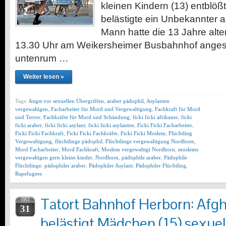
kleinen Kindern (13) entblöß
belästigte ein Unbekannter 
Mann hatte die 13 Jahre alt
13.30 Uhr am Weikersheimer Busbahnhof anges
untenrum …
Weiter lesen »
Tags:
Angst vor sexuellen Übergriffen
,
araber pädophil
,
Asylanten
vergewaltigen
,
Facharbeiter für Mord und Vergewaltigung
,
Fachkraft für Mord
und Terror
,
Fachkräfte für Mord und Schändung
,
ficki ficki afrikaner
,
ficki
ficki araber
,
ficki ficki asylant
,
ficki ficki asylanten
,
Ficki Ficki Facharbeiter
,
Ficki Ficki Fachkraft
,
Ficki Ficki Fachkräfte
,
Ficki Ficki Moslem
,
Flüchtling
Vergewaltigung
,
flüchtlinge pädophil
,
Flüchtlinge vergewaltigung Nordhorn
,
Mord Facharbeiter
,
Mord Fachkraft
,
Moslem vergewaltigt Nordhorn
,
moslems
vergewaltigen gern kleine kinder
,
Nordhorn
,
pädöphile araber
,
Pädophile
Flüchtlinge
,
pädophiler araber
,
Pädophiler Asylant
,
Pädophiler Flüchtling
,
Rapefugees
Tatort Bahnhof Herborn: Afg
OKT
31
belästigt Mädchen (15) sexuel