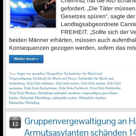
Chemnitz hat die AfD schar
gefordert. „Die Täter müssen
Gesetzes spüren“, sagte der
Landtagsabgeordnete Carst
FREIHEIT. „Sollte sich der V
beiden Männer erhärten, müssen auch aufenthalt
Konsequenzen gezogen werden, sofern das mö
Weiter lesen »
Tags:
Angst vor sexuellen Übergriffen
,
Facharbeiter für Mord und
Vergewaltigung
,
Fachkraft für Mord und Terror
,
Fachkräfte für Mord und
Schändung
,
ficki ficki afrikaner
,
ficki ficki araber
,
ficki ficki asylant
,
ficki ficki
asylanten
,
Ficki Ficki Facharbeiter
,
Ficki Ficki Fachkraft
,
Ficki Ficki Fachkräfte
,
Ficki Ficki Moslem
,
flüchtlinge pädophil
,
moslems vergewaltigen gern kleine
kinder
,
Pädophile Flüchtlinge
,
pädophiler araber
,
Pädophiler Asylant
,
Pädophiler Flüchtling
Gruppenvergewaltigung an H
NOV
12
Armutsasylanten schänden 14