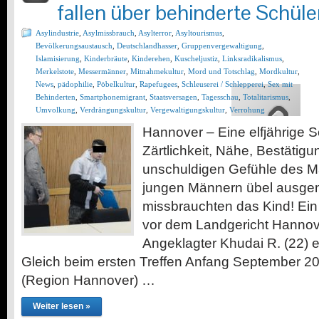
fallen über behinderte Schüler
Asylindustrie
,
Asylmissbrauch
,
Asylterror
,
Asyltourismus
,
Bevölkerungsaustausch
,
Deutschlandhasser
,
Gruppenvergewaltigung
,
Islamisierung
,
Kinderbräute
,
Kinderehen
,
Kuscheljustiz
,
Linksradikalismus
,
Merkelstote
,
Messermänner
,
Mitnahmekultur
,
Mord und Totschlag
,
Mordkultur
,
News
,
pädophilie
,
Pöbelkultur
,
Rapefugees
,
Schleuserei / Schlepperei
,
Sex mit
Behinderten
,
Smartphonemigrant
,
Staatsversagen
,
Tagesschau
,
Totalitarismus
,
Umvolkung
,
Verdrängungskultur
,
Vergewaltigungskultur
,
Verrohung
Hannover – Eine elfjährige S
Zärtlichkeit, Nähe, Bestätigu
unschuldigen Gefühle des 
jungen Männern übel ausgen
missbrauchten das Kind! Ein 
vor dem Landgericht Hannove
Angeklagter Khudai R. (22) 
Gleich beim ersten Treffen Anfang September 
(Region Hannover) …
Weiter lesen »