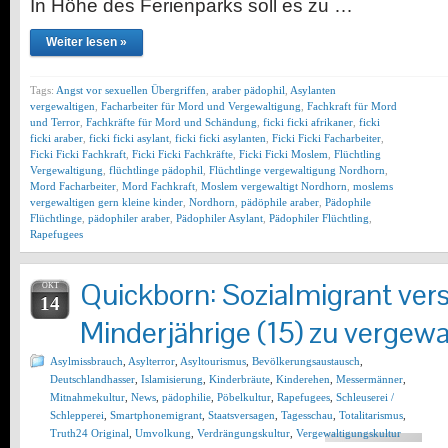
In Höhe des Ferienparks soll es zu …
Weiter lesen »
Tags:
Angst vor sexuellen Übergriffen
,
araber pädophil
,
Asylanten
vergewaltigen
,
Facharbeiter für Mord und Vergewaltigung
,
Fachkraft für Mord
und Terror
,
Fachkräfte für Mord und Schändung
,
ficki ficki afrikaner
,
ficki
ficki araber
,
ficki ficki asylant
,
ficki ficki asylanten
,
Ficki Ficki Facharbeiter
,
Ficki Ficki Fachkraft
,
Ficki Ficki Fachkräfte
,
Ficki Ficki Moslem
,
Flüchtling
Vergewaltigung
,
flüchtlinge pädophil
,
Flüchtlinge vergewaltigung Nordhorn
,
Mord Facharbeiter
,
Mord Fachkraft
,
Moslem vergewaltigt Nordhorn
,
moslems
vergewaltigen gern kleine kinder
,
Nordhorn
,
pädöphile araber
,
Pädophile
Flüchtlinge
,
pädophiler araber
,
Pädophiler Asylant
,
Pädophiler Flüchtling
,
Rapefugees
Quickborn: Sozialmigrant ver
OKT
14
Minderjährige (15) zu vergewa
Asylmissbrauch
,
Asylterror
,
Asyltourismus
,
Bevölkerungsaustausch
,
Deutschlandhasser
,
Islamisierung
,
Kinderbräute
,
Kinderehen
,
Messermänner
,
Mitnahmekultur
,
News
,
pädophilie
,
Pöbelkultur
,
Rapefugees
,
Schleuserei /
Schlepperei
,
Smartphonemigrant
,
Staatsversagen
,
Tagesschau
,
Totalitarismus
,
Truth24 Original
,
Umvolkung
,
Verdrängungskultur
,
Vergewaltigungskultur