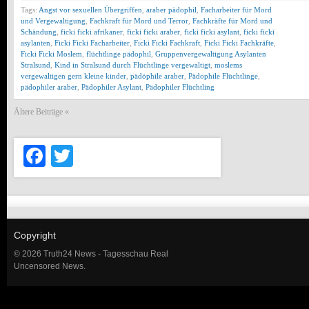
Tags:
Angst vor sexuellen Übergriffen
,
araber pädophil
,
Facharbeiter für Mord
und Vergewaltigung
,
Fachkraft für Mord und Terror
,
Fachkräfte für Mord und
Schändung
,
ficki ficki afrikaner
,
ficki ficki araber
,
ficki ficki asylant
,
ficki ficki
asylanten
,
Ficki Ficki Facharbeiter
,
Ficki Ficki Fachkraft
,
Ficki Ficki Fachkräfte
,
Ficki Ficki Moslem
,
flüchtlinge pädophil
,
Gruppenvergewaltigung Asylanten
Stralsund
,
Kind in Stralsund durch Flüchtlinge vergewaltigt
,
moslems
vergewaltigen gern kleine kinder
,
pädöphile araber
,
Pädophile Flüchtlinge
,
pädophiler araber
,
Pädophiler Asylant
,
Pädophiler Flüchtling
Ältere Beiträge «
Facebook
Twitter
Copyright
© 2026 Truth24 News - Tagesschau Real
Uncensored News.