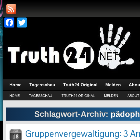
Facebook
Twitter
Home
Tagesschau
Truth24 Original
Melden
Abou
HOME
TAGESSCHAU
TRUTH24 ORIGINAL
MELDEN
ABOUT
Schlagwort-Archiv:
pädophi
Gruppenvergewaltigung: 3 A
FEB
18