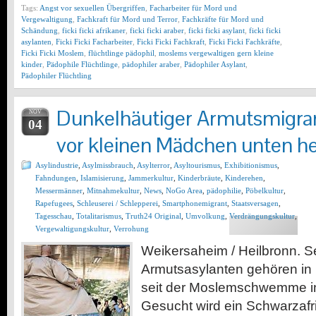
Tags:
Angst vor sexuellen Übergriffen
,
Facharbeiter für Mord und
Vergewaltigung
,
Fachkraft für Mord und Terror
,
Fachkräfte für Mord und
Schändung
,
ficki ficki afrikaner
,
ficki ficki araber
,
ficki ficki asylant
,
ficki ficki
asylanten
,
Ficki Ficki Facharbeiter
,
Ficki Ficki Fachkraft
,
Ficki Ficki Fachkräfte
,
Ficki Ficki Moslem
,
flüchtlinge pädophil
,
moslems vergewaltigen gern kleine
kinder
,
Pädophile Flüchtlinge
,
pädophiler araber
,
Pädophiler Asylant
,
Pädophiler Flüchtling
Dunkelhäutiger Armutsmigran
NOV
04
vor kleinen Mädchen unten 
Asylindustrie
,
Asylmissbrauch
,
Asylterror
,
Asyltourismus
,
Exhibitionismus
,
Fahndungen
,
Islamisierung
,
Jammerkultur
,
Kinderbräute
,
Kinderehen
,
Messermänner
,
Mitnahmekultur
,
News
,
NoGo Area
,
pädophilie
,
Pöbelkultur
,
Rapefugees
,
Schleuserei / Schlepperei
,
Smartphonemigrant
,
Staatsversagen
,
Tagesschau
,
Totalitarismus
,
Truth24 Original
,
Umvolkung
,
Verdrängungskultur
,
Vergewaltigungskultur
,
Verrohung
Weikersaheim / Heilbronn. S
Armutsasylanten gehören i
seit der Moslemschwemme in
Gesucht wird ein Schwarzafri