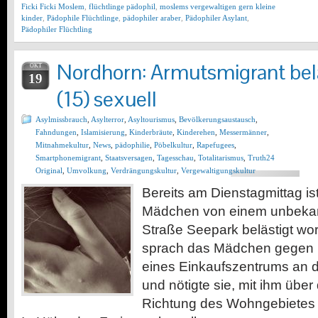
Ficki Ficki Moslem
,
flüchtlinge pädophil
,
moslems vergewaltigen gern kleine
kinder
,
Pädophile Flüchtlinge
,
pädophiler araber
,
Pädophiler Asylant
,
Pädophiler Flüchtling
Nordhorn: Armutsmigrant bel
OKT
19
(15) sexuell
Asylmissbrauch
,
Asylterror
,
Asyltourismus
,
Bevölkerungsaustausch
,
Fahndungen
,
Islamisierung
,
Kinderbräute
,
Kinderehen
,
Messermänner
,
Mitnahmekultur
,
News
,
pädophilie
,
Pöbelkultur
,
Rapefugees
,
Smartphonemigrant
,
Staatsversagen
,
Tagesschau
,
Totalitarismus
,
Truth24
Original
,
Umvolkung
,
Verdrängungskultur
,
Vergewaltigungskultur
Bereits am Dienstagmittag ist
Mädchen von einem unbekann
Straße Seepark belästigt wo
sprach das Mädchen gegen 
eines Einkaufszentrums an d
und nötigte sie, mit ihm über
Richtung des Wohngebietes