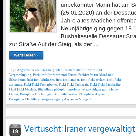
unbekannter Mann hat am 
(25.01.2020) an der Dessaue
Jahre altes Mädchen offenba
Neunjährige ging gegen 18.1
Bushaltestelle Dessauer St
zur Straße Auf der Steig, als der …
Weiter lesen »
Tags:
Angst vor sexuellen Übergriffen
,
Facharbeiter für Mord und
Vergewaltigung
,
Fachkraft für Mord und Terror
,
Fachkräfte für Mord und
Schändung
,
ficki ficki afrikaner
,
ficki ficki araber
,
ficki ficki asylant
,
ficki ficki
asylanten
,
Ficki Ficki Facharbeiter
,
Ficki Ficki Fachkraft
,
Ficki Ficki Fachkräfte
,
Ficki Ficki Moslem
,
flüchtlinge pädophil
,
moslems vergewaltigen gern kleine
kinder
,
Pädophile Flüchtlinge
,
pädophiler araber
,
Pädophiler Asylant
,
Pädophiler Flüchtling
,
Vergewaltigung Asylanten Stuttgart
Vertuscht: Iraner vergewaltig
NOV
19