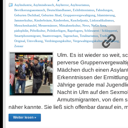
Asylindustrie
,
Asylmissbrauch
,
Asylterror
,
Asyltourismus
,
Bevölkerungsaustausch
,
Deutschlandhasser
,
Exhibitionismus
,
Fahndungen
,
Geburten Dschihad
,
Geburten Jihad
,
Gruppenvergewaltigung
,
Islamisierung
,
Jammerkultur
,
Kinderbräute
,
Kinderehen
,
Kuscheljustiz
,
Linksradikalismus
,
Menschenhandel
,
Messermänner
,
Mitnahmekultur
,
News
,
NoGo Area
,
pädophilie
,
Pöbelkultur
,
Politikerlügen
,
Rapefugees
,
Schleuserei / Schlepperei
,
Smartphonemigrant
,
Staatsversagen
,
Tagesschau
,
Totalitarismus
,
Truth24
Original
,
Umvolkung
,
Verdrängungskultur
,
Vergewaltigungskultur
,
Verrohung
,
Zensur
Ulm. Es ist wieder so weit, 
perverse Gruppenvergewalti
Mädchen duch einen Asyla
Erkenntnissen der Ermittlung
Jährige gerade mal Jugendli
Nacht in Ulm auf den Sexmo
Armutsmigranten, von dem s
näher kannte. Sie ließ sich offenbar darauf ein, 
Weiter lesen »