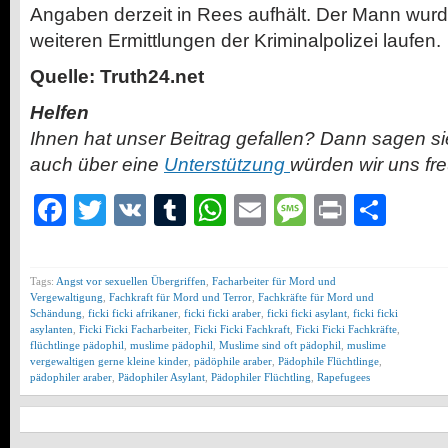
Angaben derzeit in Rees aufhält. Der Mann wur
weiteren Ermittlungen der Kriminalpolizei laufen.
Quelle: Truth24.net
Helfen
Ihnen hat unser Beitrag gefallen? Dann sagen s
auch über eine
Unterstützung
würden wir uns fr
Facebook
Twitter
VK
Tumblr
WhatsApp
Email
Message
Print
Teil
Tags:
Angst vor sexuellen Übergriffen
,
Facharbeiter für Mord und
Vergewaltigung
,
Fachkraft für Mord und Terror
,
Fachkräfte für Mord und
Schändung
,
ficki ficki afrikaner
,
ficki ficki araber
,
ficki ficki asylant
,
ficki ficki
asylanten
,
Ficki Ficki Facharbeiter
,
Ficki Ficki Fachkraft
,
Ficki Ficki Fachkräfte
,
flüchtlinge pädophil
,
muslime pädophil
,
Muslime sind oft pädophil
,
muslime
vergewaltigen gerne kleine kinder
,
pädöphile araber
,
Pädophile Flüchtlinge
,
pädophiler araber
,
Pädophiler Asylant
,
Pädophiler Flüchtling
,
Rapefugees