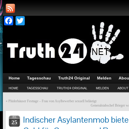
Facebook
Twitter
Home
Tagesschau
Truth24 Original
Melden
Abou
HOME
TAGESSCHAU
TRUTH24 ORIGINAL
MELDEN
ABOUT
«
Plüderhäuser Festtage – Frau von Asylbewerber sexuell belästigt
Generalstabschef Brieger w
Indischer Asylantenmob biete
JUL
25