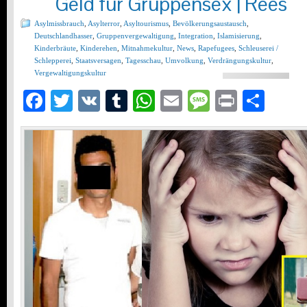
Geld für Gruppensex | Rees
Asylmissbrauch
,
Asylterror
,
Asyltourismus
,
Bevölkerungsaustausch
,
Deutschlandhasser
,
Gruppenvergewaltigung
,
Integration
,
Islamisierung
,
Kinderbräute
,
Kinderehen
,
Mitnahmekultur
,
News
,
Rapefugees
,
Schleuserei /
Schlepperei
,
Staatsversagen
,
Tagesschau
,
Umvolkung
,
Verdrängungskultur
,
Vergewaltigungskultur
Facebook
Twitter
VK
Tumblr
WhatsApp
Email
Message
Print
Teil