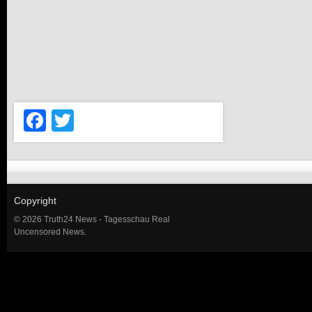
Facebook
Twitter
Copyright
© 2026 Truth24 News - Tagesschau Real
Uncensored News.