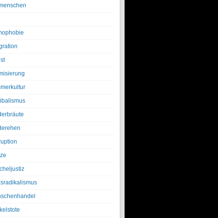
menschen
ophobie
gration
st
amisierung
merkultur
ibalismus
derbräute
derehen
ruption
tze
cheljustiz
ksradikalismus
schenhandel
kelstote