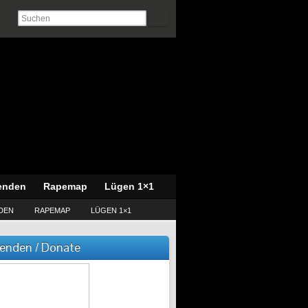
enden
Rapemap
Lügen 1×1
DEN
RAPEMAP
LÜGEN 1×1
enden / Donate