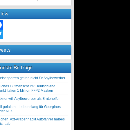
llow
ebook
ter
eets
ueste Beiträge
eisesperren gelten nicht für Asylbewerber
liches Gutmenschtum: Deutschland
enkt Italien 1 Million FFP2 Masken
kner will Asylbewerber als Erntehelfer
il gefallen – Lebenslang für Georgines
er Ali K.
chen: Axt-Araber hackt Autofahrer halbes
icht ab