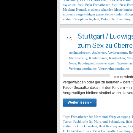
Schändung
,
ficki ficki afrikaner
,
ficki ficki araber
asylanten
,
Ficki Ficki Facharbeiter
,
Ficki Ficki Fac
Moslems Notgeil
,
moslems schänden kleine kinder
moslems vergewaltigen gerne kleine kinder
,
Pädoph
araber
,
Pädophiler Asylant
,
Pädophiler Flüchtling
Stuttgart / Ludwig
JAN
16
zum Sex zu überre
Asylmissbrauch
,
Asylterror
,
Asyltourismus
,
Be
Islamisierung
,
Kinderbräute
,
Kinderehen
,
Mes
News
,
Rapefugees
,
Staatsversagen
,
Tagesschau
Verdrängungskultur
,
Vergewaltigungskultur
Immer wiede
vergewaltigen oder gar zu heiraten – berei
Pädo- Sexualkontakte mit den Kindern – in 
Vergewaltiger bleiben straffrei wenn sie ve
Weiter lesen »
Tags:
Facharbeiter für Mord und Vergewaltigung
,
Terror
,
Fachkräfte für Mord und Schändung
,
ficki
araber
,
ficki ficki asylant
,
ficki ficki asylanten
,
Fic
Ficki Fachkraft
,
Ficki Ficki Fachkräfte
,
flüchtlinge