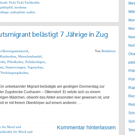
hkraft
,
Ficki Ficki Fachkräfte
,
Mes
 pädophil
,
moslems
Mit
htlinge
,
pädophiler araber
,
Mor
Mor
tsmigrant belästigt 7 Jährige in Zug
Ne
n
NoG
völkerungsaustausch
,
Von
Redaktion
Ona
Kinderehen
,
Menschenhandel
,
ilie
,
Pöbelkultur
,
Politikerlügen
,
päd
ant
,
Staatsversagen
,
Tagesschau
,
Pöb
,
Verdrängungskultur
,
Poli
in unbekannter Migrant belästigte am gestrigen Donnerstag zur
Rap
 der Zugstrecke Cuxhaven – Otterndorf. Er setzte sich zu einem
Rec
rigen Mädchen, obwohl das Abteil ansonsten leer gewesen ist, und
oll er mit freiem Oberkörper auf einem anderen …
Rel
Sch
Sch
Kommentar hinterlassen
er für Mord und
Seu
achkräfte für Mord und