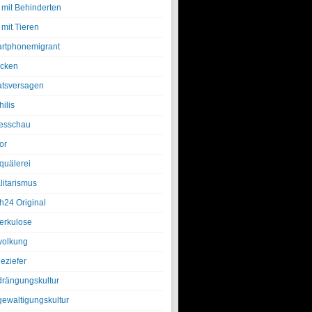
 mit Behinderten
 mit Tieren
rtphonemigrant
cken
atsversagen
ilis
esschau
or
quälerei
litarismus
h24 Original
erkulose
olkung
eziefer
drängungskultur
gewaltigungskultur