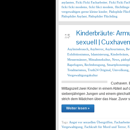
asylanten
,
Ficki Ficki Facharbeiter
,
Ficki Ficki Fac
ficki ficki moslems
,
ficki fikci moslem
,
flüchtlinge
vergewaltigen gerne kleine kinder
,
Pädophile Flüc
Pädophiler Asylant
,
Pädophiler Flüchtling
Kinderbräute: Armu
FEB
15
sexuell | Cuxhave
Asylmissbrauch
,
Asylterror
,
Asyltourismus
,
Be
Exhibitionismus
,
Islamisierung
,
Kinderbräute
,
Messermänner
,
Mitnahmekultur
,
News
,
pädoph
Rapefugees
,
Rechtsbeugung
,
Smartphonemigr
Totalitarismus
,
Truth24 Original
,
Umvolkung
Vergewaltigungskultur
Cuxhaven. E
Mittagszeit zwei Kinder in einem Abteil auf
siebenjährigen Jungen und einem gleichalt
strich dem Mädchen über das Haar. Zuvor s
Weiter lesen »
Tags:
Angst vor sexuellen Übergriffen
,
Facharbeit
Vergewaltigung
,
Fachkraft für Mord und Terror
,
F