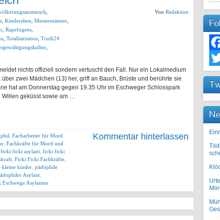
völkerungsaustausch
,
Von
Redaktion
Fo
e
,
Kinderehen
,
Messermänner
,
ur
,
Rapefugees
,
au
,
Totalitarismus
,
Truth24
rgewaltigungskultur
,
Fac
meldet nichts offiziell sondern vertuscht den Fall. Nur ein Lokalmedium
Twit
k über zwei Mädchen (13) her, griff an Bauch, Brüste und berührte sie
Tw
ghane hat am Donnerstag gegen 19.35 Uhr im Eschweger Schlosspark
 Willen geküsst sowie am …
Ne
Einr
Kommentar hinterlassen
phil
,
Facharbeiter für Mord
or
,
Fachkräfte für Mord und
Töd
,
ficki ficki asylant
,
ficki ficki
sch
hkraft
,
Ficki Ficki Fachkräfte
,
Klöc
 kleine kinder
,
pädöphile
ädophiler Asylant
,
Urte
g Eschwege Asylanten
Mörd
Mün
Ges