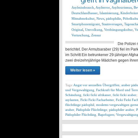
Asylmissbrauch
,
Asylterror
,
Asyltourismus
,
Be
Deutschlandhasser
,
Islamisierung
,
Kinderbräut
Mitnahmekultur
,
News
,
pädophilie
,
Pöbelkult
Smartphonemigrant
,
Staatsversagen
,
Tagessch
Original
,
Umvolkung
,
Verdrängungskultur
,
Ve
Vertuschung
,
Zensur
Die Polizei 
berichtet. Der Armutsaraber (29) fiel im Par
im Schritt Ein betrunkener 29-jähriger Af
zwei dreizehnjährige Mädchen gegen ihren
Weiter lesen »
Tags:
Angst vor sexuellen Übergriffen
,
araber pädo
und Vergewaltigung
,
Fachkraft für Mord und Terr
Schändung
,
ficki ficki afrikaner
,
ficki ficki araber
asylanten
,
Ficki Ficki Facharbeiter
,
Ficki Ficki Fac
flüchtlinge pädophil
,
moslems vergewaltigen gerne
araber
,
Pädophile Flüchtlinge
,
pädophiler araber
,
P
Pädophiler Flüchtling
,
Rapefugees
,
Vergewaltigun