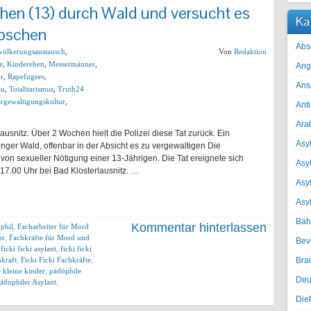
hen (13) durch Wald und versucht es
Ka
apschen
Abs
völkerungsaustausch
,
Von
Redaktion
e
,
Kinderehen
,
Messermänner
,
Ang
ur
,
Rapefugees
,
Ans
au
,
Totalitarismus
,
Truth24
rgewaltigungskultur
,
Ant
Ara
ausnitz. Über 2 Wochen hielt die Polizei diese Tat zurück. Ein
Asyl
nger Wald, offenbar in der Absicht es zu vergewaltigen Die
von sexueller Nötigung einer 13-Jährigen. Die Tat ereignete sich
Asy
17.00 Uhr bei Bad Klosterlausnitz. …
Asyl
Asy
Bah
Kommentar hinterlassen
phil
,
Facharbeiter für Mord
or
,
Fachkräfte für Mord und
Bev
,
ficki ficki asylant
,
ficki ficki
hkraft
,
Ficki Ficki Fachkräfte
,
Bra
 kleine kinder
,
pädöphile
Deu
ädophiler Asylant
,
Die