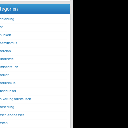
tegorien
chiebung
st
pucken
isemitismus
berclan
industrie
lmissbrauch
terror
ltourismus
nschubser
ölkerungsaustausch
ndstiftung
tschlandhasser
bstahl