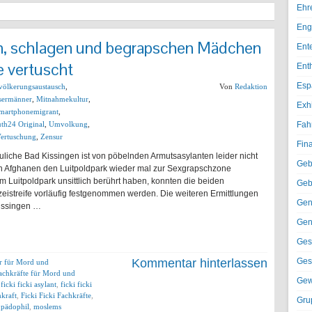
Ehr
Eng
n, schlagen und begrapschen Mädchen
Ent
e vertuscht
Ent
Esp
völkerungsaustausch
,
Von
Redaktion
sermänner
,
Mitnahmekultur
,
Exh
martphonemigrant
,
th24 Original
,
Umvolkung
,
Fah
ertuschung
,
Zensur
Fin
liche Bad Kissingen ist von pöbelnden Armutsasylanten leider nicht
Geb
en Afghanen den Luitpoldpark wieder mal zur Sexgrapschzone
Luitpoldpark unsittlich berührt haben, konnten die beiden
Geb
zeistreife vorläufig festgenommen werden. Die weiteren Ermittlungen
Gen
Kissingen …
Gen
Ges
Kommentar hinterlassen
Ges
er für Mord und
achkräfte für Mord und
Gew
,
ficki ficki asylant
,
ficki ficki
hkraft
,
Ficki Ficki Fachkräfte
,
Gru
 pädophil
,
moslems