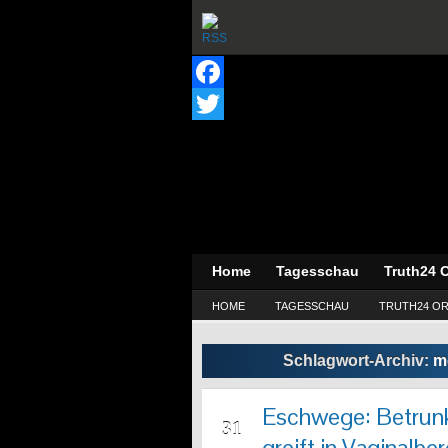
Facebook
Twitter
Home
Tagesschau
Truth24 O
HOME
TAGESSCHAU
TRUTH24 OR
Schlagwort-Archiv:
m
Eschwege: Betrunk
AUG
31
greift in Vaginalbe