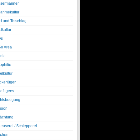
sermänner
nahmekultur
d und Totschlag
dkultur
ws
o Area
nie
ophilie
elkultur
tikerlügen
efugees
htsbeugung
igion
ächtung
leuserei / Schlepperei
chen