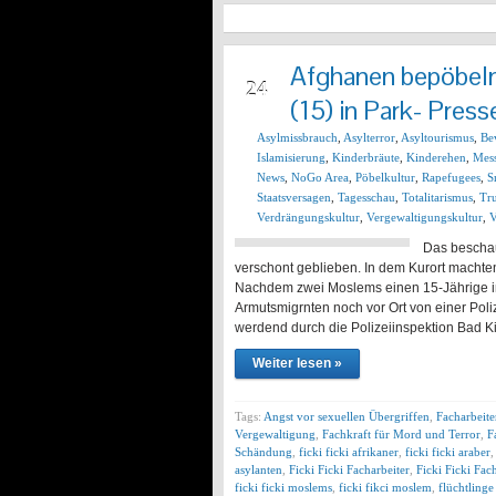
Afghanen bepöbel
AUG
24
(15) in Park- Press
Asylmissbrauch
,
Asylterror
,
Asyltourismus
,
Be
Islamisierung
,
Kinderbräute
,
Kinderehen
,
Mes
News
,
NoGo Area
,
Pöbelkultur
,
Rapefugees
,
S
Staatsversagen
,
Tagesschau
,
Totalitarismus
,
Tru
Verdrängungskultur
,
Vergewaltigungskultur
,
V
Das beschau
verschont geblieben. In dem Kurort macht
Nachdem zwei Moslems einen 15-Jährige im 
Armutsmigrnten noch vor Ort von einer Poli
werdend durch die Polizeiinspektion Bad 
Weiter lesen »
Tags:
Angst vor sexuellen Übergriffen
,
Facharbeit
Vergewaltigung
,
Fachkraft für Mord und Terror
,
F
Schändung
,
ficki ficki afrikaner
,
ficki ficki araber
asylanten
,
Ficki Ficki Facharbeiter
,
Ficki Ficki Fac
ficki ficki moslems
,
ficki fikci moslem
,
flüchtlinge