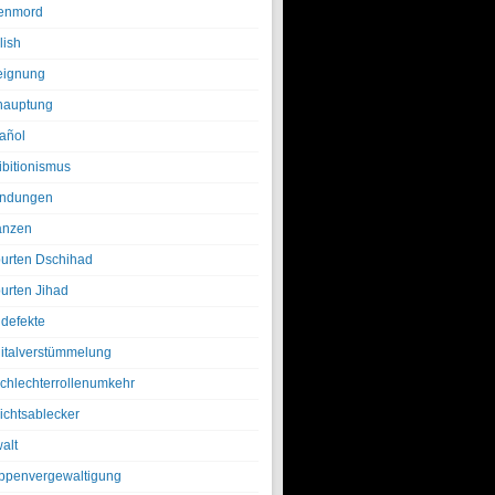
enmord
lish
eignung
hauptung
añol
ibitionismus
ndungen
anzen
urten Dschihad
urten Jihad
defekte
italverstümmelung
chlechterrollenumkehr
ichtsablecker
alt
ppenvergewaltigung