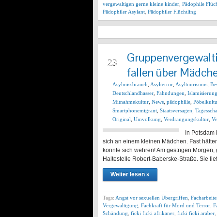
vergewaltigen gerne kleine kinder
,
Pädophile Flüc
Pädophiler Asylant
,
Pädophiler Flüchtling
Gruppenvergewalt
AUG
23
fallen über Mädche
Asylmissbrauch
,
Asylterror
,
Asyltourismus
,
Be
Deutschlandhasser
,
Fahndungen
,
Islamisierun
Mitnahmekultur
,
News
,
pädophilie
,
Pöbelkult
Smartphonemigrant
,
Staatsversagen
,
Tagessch
Original
,
Umvolkung
,
Verdrängungskultur
,
Ve
In Potsdam 
sich an einem kleinen Mädchen. Fast hätten
konnte sich wehren! Am gestrigen Morgen, 
Haltestelle Robert-Baberske-Straße. Sie lie
Weiter lesen »
Tags:
Angst vor sexuellen Übergriffen
,
Facharbeit
Vergewaltigung
,
Fachkraft für Mord und Terror
,
F
Schändung
,
ficki ficki afrikaner
,
ficki ficki araber