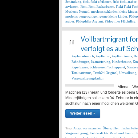
Schändung
,
ficki ficki afrikaner
,
ficki ficki araber
asylanten
,
Ficki Ficki Facharbeiter
,
Ficki Ficki Fac
Moslems Notgeil
,
moslems schänden kleine kinder
moslems vergewaltigen gerne kleine kinder
,
Pädoph
araber
,
Pädophiler Asylant
,
Pädophiler Flüchtling
Vollbartmigrant fo
FEB
11
verfolgt es auf Sc
Asylmissbrauch
,
Asylterror
,
Asyltourismus
,
Be
Fahndungen
,
Islamisierung
,
Kinderbräute
,
Kin
Rapefugees
,
Schleuserei / Schlepperei
,
Staatsv
Totalitarismus
,
Truth24 Original
,
Umvolkung
Vergewaltigungskultur
Altena – We
Mädchen (13) heran und forderte es beim O
Minderjährigen soll es am 04. Februar in
sucht nun nach einer möglichen weiteren
Weiter lesen »
Tags:
Angst vor sexuellen Übergriffen
,
Facharbeit
Vergewaltigung
,
Fachkraft für Mord und Terror
,
F