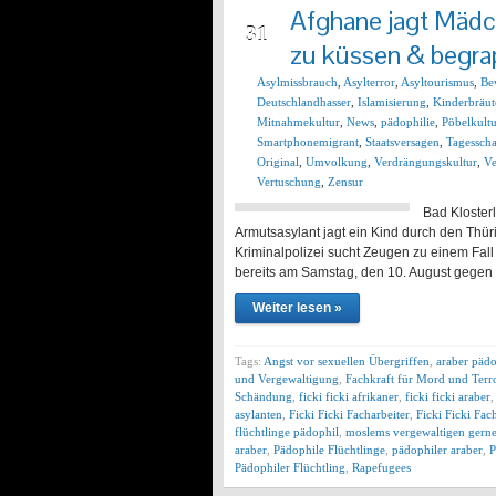
Afghane jagt Mädc
AUG
31
zu küssen & begr
Asylmissbrauch
,
Asylterror
,
Asyltourismus
,
Be
Deutschlandhasser
,
Islamisierung
,
Kinderbräut
Mitnahmekultur
,
News
,
pädophilie
,
Pöbelkult
Smartphonemigrant
,
Staatsversagen
,
Tagessch
Original
,
Umvolkung
,
Verdrängungskultur
,
Ve
Vertuschung
,
Zensur
Bad Klosterl
Armutsasylant jagt ein Kind durch den Thüri
Kriminalpolizei sucht Zeugen zu einem Fall 
bereits am Samstag, den 10. August gegen 
Weiter lesen »
Tags:
Angst vor sexuellen Übergriffen
,
araber pädo
und Vergewaltigung
,
Fachkraft für Mord und Terr
Schändung
,
ficki ficki afrikaner
,
ficki ficki araber
asylanten
,
Ficki Ficki Facharbeiter
,
Ficki Ficki Fac
flüchtlinge pädophil
,
moslems vergewaltigen gerne
araber
,
Pädophile Flüchtlinge
,
pädophiler araber
,
P
Pädophiler Flüchtling
,
Rapefugees