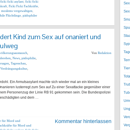
,
ficki ficki asylant
,
ficki ficki
Sex
hkraft
,
Ficki Ficki Fachkräfte
,
,
moslems vergewaltigen
,
Sex
ile Flüchtlinge
,
pädophiler
Sma
Spu
rdert Kind zum Sex auf onaniert und
Sta
hulweg
Syph
Tag
völkerungsaustausch
,
Von
Redaktion
derehen
,
News
,
pädophilie
,
Terr
ersagen
,
Tagesschau
,
Tier
,
Verdrängungskultur
,
Tota
rdohl. Ein Armutsasylant machte sich wieder mal an ein kleines
Trut
nanieren lusterregt zum Sex auf Zu einer Sexattacke gegenüber einer
 einem Personenzug der Linie RB 91 gekommen sein. Die Bundespolizei
Tub
 Geschädigten und dem …
Umv
Ung
Ver
Kommentar hinterlassen
er für Mord und
Ver
achkräfte für Mord und