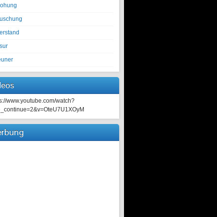
rohung
tuschung
erstand
sur
euner
deos
ps://www.youtube.com/watch?
e_continue=2&v=OteU7U1XOyM
rbung