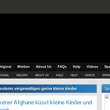
riginal
Melden
About Us
FAQs
Help
Videos
Sp
IGINAL
MELDEN
ABOUT US
FAQS
HELP
VIDEOS
SPEN
Sp
oslems vergewaltigen gerne kleine kinder
ener Afghane küsst kleine Kinder und
reich