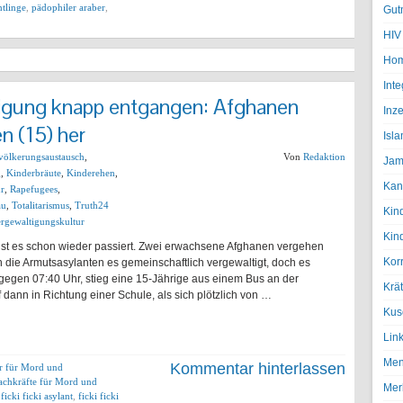
htlinge
,
pädophiler araber
,
Gut
HIV
Hom
Inte
igung knapp entgangen: Afghanen
Inze
n (15) her
Isl
völkerungsaustausch
,
Von
Redaktion
Jam
g
,
Kinderbräute
,
Kinderehen
,
Kan
ur
,
Rapefugees
,
au
,
Totalitarismus
,
Truth24
Kin
rgewaltigungskultur
Kin
ist es schon wieder passiert. Zwei erwachsene Afghanen vergehen
Kor
 die Armutsasylanten es gemeinschaftlich vergewaltigt, doch es
gegen 07:40 Uhr, stieg eine 15-Jährige aus einem Bus an der
Krä
f dann in Richtung einer Schule, als sich plötzlich von …
Kus
Lin
Men
Kommentar hinterlassen
er für Mord und
achkräfte für Mord und
Mer
,
ficki ficki asylant
,
ficki ficki