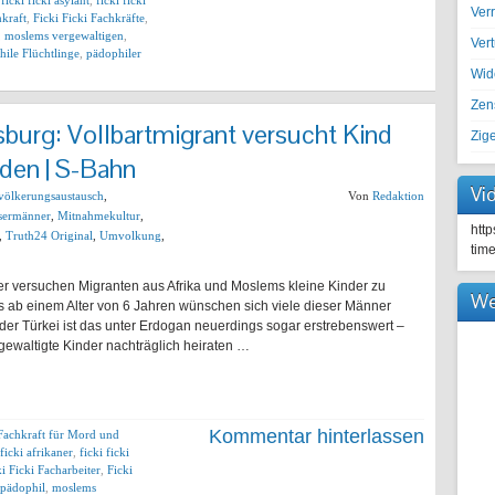
,
ficki ficki asylant
,
ficki ficki
Ver
hkraft
,
Ficki Ficki Fachkräfte
,
,
moslems vergewaltigen
,
Ver
ile Flüchtlinge
,
pädophiler
Wid
Zen
sburg: Vollbartmigrant versucht Kind
Zig
den | S-Bahn
Vi
völkerungsaustausch
,
Von
Redaktion
sermänner
,
Mitnahmekultur
,
htt
,
Truth24 Original
,
Umvolkung
,
tim
r versuchen Migranten aus Afrika und Moslems kleine Kinder zu
We
ts ab einem Alter von 6 Jahren wünschen sich viele dieser Männer
der Türkei ist das unter Erdogan neuerdings sogar erstrebenswert –
rgewaltigte Kinder nachträglich heiraten …
Kommentar hinterlassen
Fachkraft für Mord und
 ficki afrikaner
,
ficki ficki
ki Ficki Facharbeiter
,
Ficki
 pädophil
,
moslems